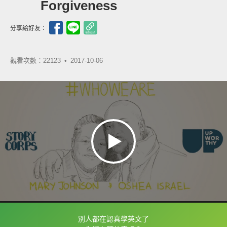
Forgiveness
分享給好友：
觀看次數：22123 •
2017-10-06
別人都在認真學英文了
框選或點兩下字幕可以直接查字典喔！