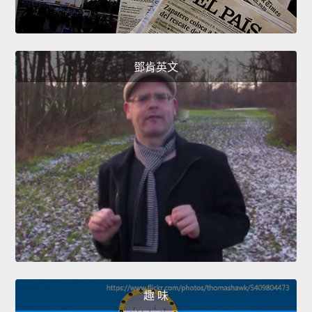
鄧肯英文
趣 味