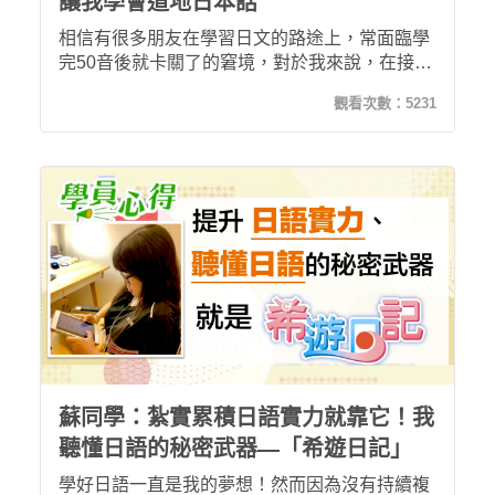
讓我學會道地日本話
相信有很多朋友在學習日文的路途上，常面臨學
完50音後就卡關了的窘境，對於我來說，在接觸
希遊日記前，我只有50音基礎日文的程度，但現
觀看次數：
5231
在已經能開始聽得懂並會說道地的日本會話，這
樣的進步是我以前不敢奢望的！疫情期間，也不
能出國，不如趁這個長假來好好學習日文，你還
在等什麼呢 ? 趕快一起來上希遊日記吧！
蘇同學：紮實累積日語實力就靠它！我
聽懂日語的秘密武器—「希遊日記」
學好日語一直是我的夢想！然而因為沒有持續複