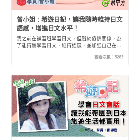
曾小姐 : 希遊日記，讓我隨時維持日文
語感，增進日文水平！
我之前在補習班學習日文，但礙於疫情關係，為
了能持續學習日文、維持語感，並加強自己在聽
及說的能力，我轉身投入線上課程的懷抱。希平
觀看次數：
5283
方一希遊日記，跟傳統的語言學習方式相當不
同，跳脫制式課程架構，學習起來相當實用、有
趣，加上課程中教的日文都是很常用到的句子，
因此能引發我持續學習的動機，搭配五次學習
法，讓我在無形當中就能將所學的日文記在腦海
裡了呢！