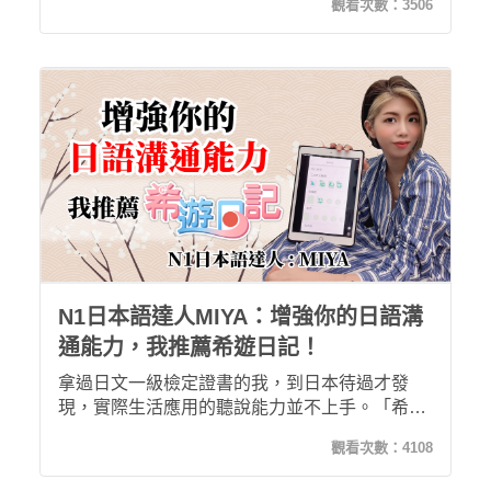
觀看次數：
3506
非常適合想練習日語會話的學習者！
N1日本語達人MIYA：增強你的日語溝
通能力，我推薦希遊日記！
拿過日文一級檢定證書的我，到日本待過才發
現，實際生活應用的聽說能力並不上手。「希平
方日文—希遊日記」的設計從簡單的生活中開始
觀看次數：
4108
學日文，還有錄音功能檢視自己的發音及語調，
讓日文學習不再只是紙上談兵！