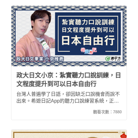
政大日文小京：紮實聽力口說訓練，日
文程度提升到可以日本自由行
台灣人普遍學了日語，卻因缺乏口說機會而說不
出來。希遊日記App的聽力口說練習系統，正好
解決了這個問題！而且課程會話用語，以曾外派
觀看次數：
7880
東京旅日的我來看，真的非常到地。跟著希平方
獨門的「五次間隔學習法」，很快的30堂，你也
可以前往日本自由行囉！