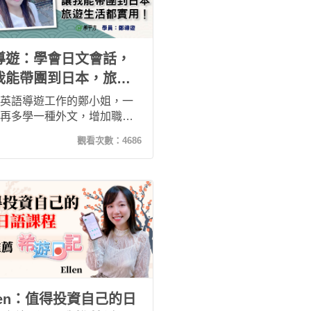
導遊：學會日文會話，
我能帶團到日本，旅遊
活都實用！
英語導遊工作的鄭小姐，一
再多學一種外文，增加職場
爭力，剛好碰上疫情無法出
觀看次數：
4686
遂決定將空出來的時間拿來
進修，希遊日記情境式的學
彷彿讓她用手機旅行了一趟
一樣，在邊玩邊學習的過程
也記住了諸多旅遊生活實用
，不論未來是要自助旅行或
，通通沒問題！
llen：值得投資自己的日