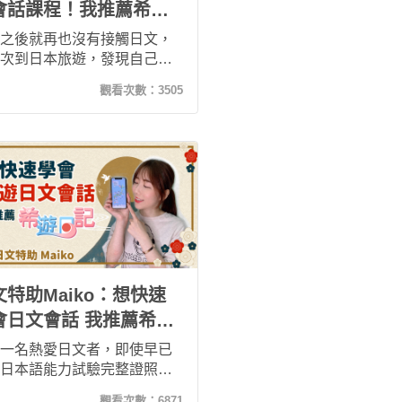
會話課程！我推薦希遊
記！
之後就再也沒有接觸日文，
次到日本旅遊，發現自己還
依賴google翻譯。一直想重
觀看次數：
3505
語學習的我，發現希平方的
日記課程！非常適合想練習
會話的學習者！
文特助Maiko：想快速
會日文會話 我推薦希遊
記
一名熱愛日文者，即使早已
日本語能力試驗完整證照，
是會很推薦希平方日文
觀看次數：
6871