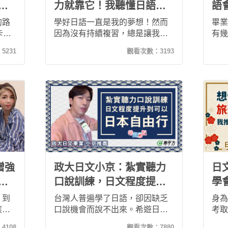
道
力就靠它！我聽懂日語的
語
秘密武器—「希遊日記」
日
的路
學好日語一直是我的夢想！然而
畢業
卡關
因為沒有持續複習，總是讓我遺
有幾
接觸
忘背了很久的五十音…直到上
需要
：
5231
觀看次數：
3193
礎日
「希遊日記」課程，現在的我已
溫日
始聽
經能聽懂日文句子，不僅成就感
希遊
，這
十足，更讓我有信心真正學好日
日語
的！
語！
如趁
你還
希遊
增強
政大日文小京：紮實聽力
日
推
口說訓練，日文程度提升
學
到可以日本自由行
日
，到
台灣人普遍學了日語，卻因缺乏
身為
應用
口說機會而說不出來。希遊日記
考取
平方
App的聽力口說練習系統，正好
我還
：
4108
觀看次數：
7880