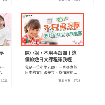
簡單
解決了這個問題！而且課程會話
AP
錄音
用語，以曾外派東京旅日的我來
遊，
，讓
看，真的非常到地。跟著希平方
或是
！
獨門的「五次間隔學習法」，很
一覽
快的30堂，你也可以前往日本自
的朋
由行囉！
夢
陳小姐，不用再跟團！這
個旅遊日文課程讓我輕鬆
前往日本自由行
遊一
我是一位小學老師，一直很喜歡
生時
日本的文化跟美食。疫情前的寒
來講
暑假，我都會計畫去日本旅遊。
：
3036
觀看次數：
5728
很開心
但是我不會日文，所以一直以來
～課
都是跟旅行團去，從來沒有自由
說、
行過。最近，越來越多朋友都建
薦給
議我改試看看自由行，便宜又好
玩，只要會基本的日文對話就可