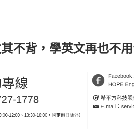
以玩透透！本來我對學日文沒有
太大的自信，直到我找到了「希
遊日記」，才燃起了我學日文的
信心！
攻其不背，學英文再也不用
Faceboo
詢專線
HOPE En
727-1778
希平方科技股
E-mail：servi
00-12:00、13:30-18:00，國定假日除外
）