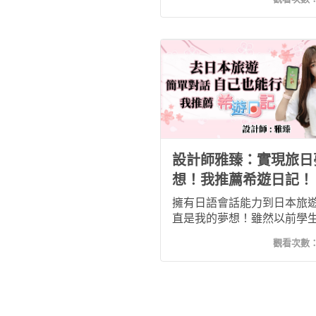
日文—希遊日記」的設計從
的生活中開始學日文，還有
功能檢視自己的發音及語調
日文學習不再只是紙上談兵
設計師雅臻：實現旅日
想！我推薦希遊日記！
擁有日語會話能力到日本旅
直是我的夢想！雖然以前學
期有修日文課，但是寫得出
觀看次數
不出來，實在很困擾(._.)。
我認識了希平方的希遊日記
程設計可以學習到發音、口
對話！內容相當的豐富！推
想學習日文的人！