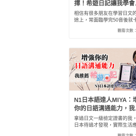
擇！希遊日記讓我學會
地日本話
相信有很多朋友在學習日文
途上，常面臨學完50音後就
了的窘境，對於我來說，在
觀看次數
希遊日記前，我只有50音基
文的程度，但現在已經能開
得懂並會說道地的日本會話
樣的進步是我以前不敢奢望
疫情期間，也不能出國，不
這個長假來好好學習日文，
在等什麼呢 ? 趕快一起來上
日記吧！
N1日本語達人MIYA：
你的日語溝通能力，我
薦希遊日記！
拿過日文一級檢定證書的我
日本待過才發現，實際生活
的聽說能力並不上手。「希
觀看次數