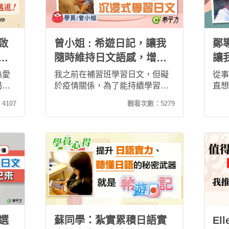
啟
曾小姐 : 希遊日記，讓我
鄭
日
隨時維持日文語感，增進
讓
！
日文水平！
生
熱愛
我之前在補習班學習日文，但礙
從事
渴望
於疫情關係，為了能持續學習日
直想
遊日
文、維持語感，並加強自己在聽
的競
：
4107
觀看次數：
5279
讓他
及說的能力，我轉身投入線上課
國，
打開
程的懷抱。希平方一希遊日記，
好好
自己
跟傳統的語言學習方式相當不
習，
繪製
同，跳脫制式課程架構，學習起
日本
來相當實用、有趣，加上課程中
中，
教的日文都是很常用到的句子，
日文
因此能引發我持續學習的動機，
帶團
搭配五次學習法，讓我在無形當
中就能將所學的日文記在腦海裡
了呢！
的選
蘇同學：紮實累積日語實
E