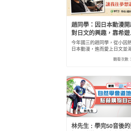
趙同學：因日本動漫開
對日文的興趣，靠希遊
記往自己的夢想更邁進
今年國三的趙同學，從小因
日本動漫，進而愛上日文並
學習日文，疫情期間透過希
觀看次數
記在家自主線上學習，不僅
奠定了日文學習的基礎，更
他學習的熱忱與目標，期許
未來日文能更上一層樓，朝
日本動漫的目標邁進！
林先生 : 學完50音後