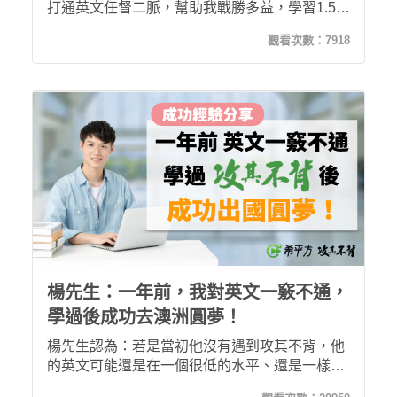
打通英文任督二脈，幫助我戰勝多益，學習1.5個
月我就考到785分順利通過英文畢業門檻！
觀看次數：
7918
楊先生：一年前，我對英文一竅不通，
學過後成功去澳洲圓夢！
楊先生認為：若是當初他沒有遇到攻其不背，他
的英文可能還是在一個很低的水平、還是一樣不
敢開口說、面對母語人士提出的問題還是一知半