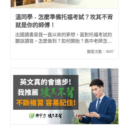
溫同學 - 怎麼準備托福考試？攻其不背
就是你的師傅！
出國讀書是我一直以來的夢想，面對托福考試的
聽說讀寫，怎麼做到？如何開始？高中老師怎麼
沒有教？我很感謝希平方這位師父！透過希平方
觀看次數：
4697
一步一步的課程操作，我從鴨子聽雷，到可以一
口氣聽完五分鐘的英文教授授課，並答對托福題
目，是希平方讓我懂得『師父領進門』這句話的
重要性！