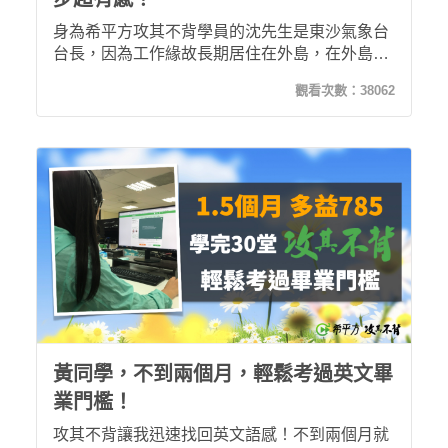
身為希平方攻其不背學員的沈先生是東沙氣象台
台長，因為工作緣故長期居住在外島，在外島資
源雖然有限但沈先生持續學英文精進自己，英文
觀看次數：
38062
聽力及打字也因為持續的學習有明顯的進步，更
是一舉突破多益800分，更被長官邀請與同仁分
享他的學英文故事！
黃同學，不到兩個月，輕鬆考過英文畢
業門檻！
攻其不背讓我迅速找回英文語感！不到兩個月就