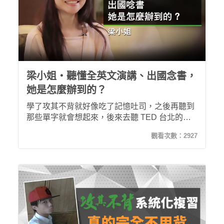
梁小姐・聽懂全英文演講、出國念書，
她是怎麼辦到的？
學了攻其不背就好像吃了記憶吐司，之後再聽到
那些單字就會想起來，後來去聽 TED 台北的年
會，有一些英文的演講，不需要用口譯機就可以
觀看次數：
2927
聽懂大概八成，覺得很有成就感！