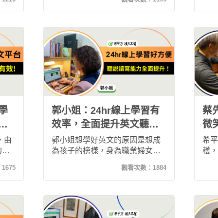
從
平方攻其不背」，我不僅讓雅思
敗，
」。
聽力從 3.5 進步到 5.5，更擺脫了
套課
文能
背單字、怕文法出錯的窘境。隨
英文
言的
時隨地的自主學習，讓我逐漸能
能聽
自在開口、即時參與，英文真的
與國
用得起來。
學
郭小姐：24hr線上學習有
蔡
效率，全面提升英文聽說
微
讀寫能力！
文
，由
郭小姐想學好英文的原因是想成
希平
的父
為孩子的榜樣，身為職業婦女的
穫，
屬不
她時間非常有限，故選擇能夠
單字
：
1675
觀看次數：
1884
英文
24hr線上學習的希平方攻其不
過程
！主
背，一開始學習有點緩慢到現在
口說
程度
漸入佳境，英文聽力也大大進
步，
為時
步！現在她已推薦兒子一起加入
深的
學習的行列，也推薦給想學好英