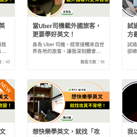
英
當Uber司機載外國旅客，
試
更要學好英文！
方
讓我
身為 Uber 司機，經常接觸來自世
試過
希平
界各地的旅客，讓我深刻體會英
卻總
習，
文的重要性。透過希平方「攻其
廢。
數：
43
觀看次數：
56
單
不背」，利用真實影片與反覆練
背」
這段
習，我逐漸提升聽說能力，也更
習與
學習
有自信與外國旅客交流，讓英文
英文
真正融入工作與生活。
口說
自己
文
想快樂學英文，就找「攻
我