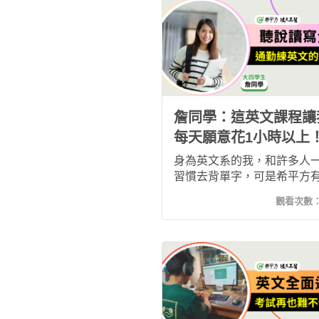
心說錯，或是無法及時反應
加入希平方攻其不背後，覺
階段的學習法能讓人不知不
成正向學習習慣，真的在工
就能學以致用出來，真的是
奇的！有了成就感，會開心
想要持續地學習下去！
詹同學：這英文課程讓
每天願意花1小時以上
身為英文系的我，和許多人
習慣去背單字，可是希平方
我感受到它的不一樣，句子
觀看次數
單字還有片語會透過各種不
練習讓我們熟悉到記起來，
學習幾個月了，回頭複習都
好神奇！單字居然這麼簡單
起來了！