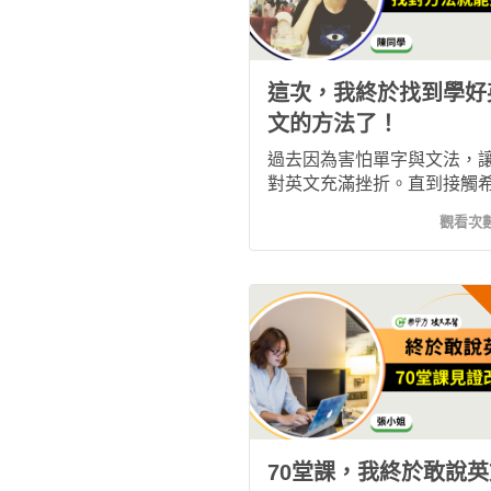
這次，我終於找到學好
文的方法了！
過去因為害怕單字與文法，
對英文充滿挫折。直到接觸
方，透過真實情境與反覆練
觀看次
我逐漸建立語感，不再死背
字，也開始敢開口說英文。
學習旅程讓我重新找回英文
的信心與樂趣。
70堂課，我終於敢說英