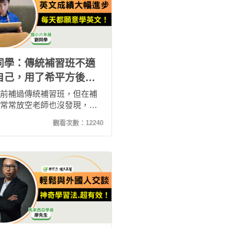
同學：傳統補習班不適
自己，用了希平方後英
成績大幅提升！
前補過傳統補習班，但在補
常常放空老師也沒發現，自
不知道要開口說些什麼。後
觀看次數：
12240
媽媽的鼓勵下，加入了希平
其不背，學習一年後我的英
績大幅進步，也被選為代表
參加英語讀者劇場比賽的成
面對外師溝通也無礙！明年
要升上國中了，希望我未來
讀說讀寫皆持續進步，感謝
讓我加入希平方！