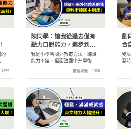
同學
文的你，現在就開始行動吧！
玩轉
融會
陳同學：讓我從過去僅有
劉
！
聽力口說能力，進步到兼
合
具讀寫、單詞、文法能力
文
適的
我從小學習國外教育方法，聽說
我以
的提升！
五次
能力不錯，但面臨國中升學後就
習時
強英
發現自己面對學校英語考試程度
己也
：
1259
觀看次數：
1328
內容
不夠！爸爸幫我找到了希平方，
來在
者說
想要補強我文法及單詞的考試能
方攻
國人
力，我學習後發現竟能無痛銜
文成
接，因為希平方的語課程非常貼
學校
近生活，而且獨特的五次間隔學
員，
習法，讓我能夠在自然的情境
我就
下，記憶單詞及語法，再加上我
英語
也學習了玩轉文法課程，讓我對
媽媽
英文學習有全新的認識和體驗，