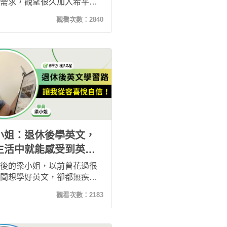
需求，觀望很久加入希平方
覺得聽力進步了，回覆客戶
觀看次數：
2840
ail和語感都提升了！另外課程
計期限反而是督促自己能上
動力，再加上推薦加入鐵粉
，除了有額外獎勵外，社團
鐵友們也會互相鼓勵，覺得
自己不少！
小姐：退休後學英文，
生活中就能感受到英文
度的自信及喜悅！
後的梁小姐，以前曾花過很
間想學好英文，卻都無疾而
在遇見希平方攻其不背後，
觀看次數：
2183
找到適合自己的英文學習方
學過70多堂課後，出國遇到
的英文溝通都感覺從容而有