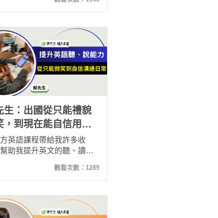
到找到有效的學習節奏，這
程讓我在短時間內明顯改善
聽力與口說能力。現在不只
懂連音、回覆信件更快，連
外客戶開會都更有自信！
先生：出國從只能禮貌
笑，到現在能自信用英
溝通！
方英語課程帶給我許多收
幫助我提升英文的聽、讀及
記憶等各方面能力，在學習
觀看次數：
1289
中，增強我的自信，可以開
些英語，寫作能力也有所進
對英語的文法和詞彙有了更
理解。