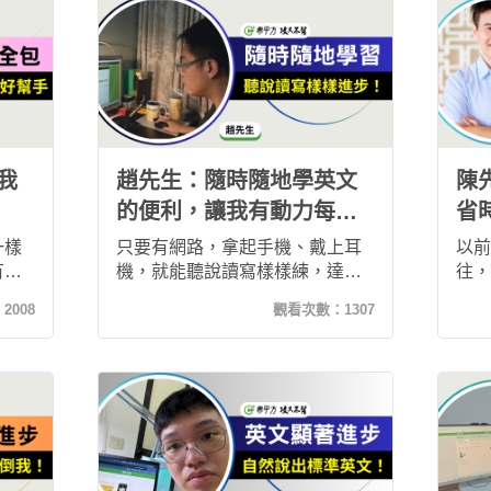
。在
覺得上課很輕鬆就能學會。現在
自信
得五
的她不只認真學習充實生活，她
習英
覺養
每年都會和朋友出國旅行，連她
法。
作中
的夥伴都稱讚她英文進步了！
滿神
就會
我
趙先生：隨時隨地學英文
陳
！
的便利，讓我有動力每天
省
上課！
得
一樣
只要有網路，拿起手機、戴上耳
以前
有讓
機，就能聽說讀寫樣樣練，達到
往，
中的
隨時隨地學英文的便利性，讓我
差只
：
2008
觀看次數：
1307
同的
真正有動力去完成每天的課程。
我就
已經
平方
覺得
己的
就記
說英
憶，
句換
雖然
能用