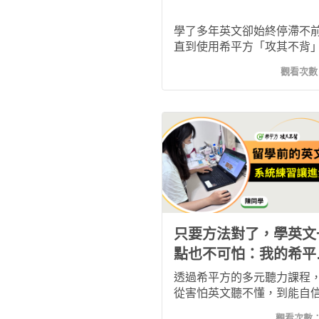
學了多年英文卻始終停滯不
直到使用希平方「攻其不背
才找到真正適合自己的學習
觀看次數
式。透過反覆練習與真實情
材，我逐步提升聽力、口說
感，也重新找回持續學英文
力。
只要方法對了，學英文
點也不可怕：我的希平
學習心得
透過希平方的多元聽力課程
從害怕英文聽不懂，到能自
握各種口音。課程結合影片
觀看次數