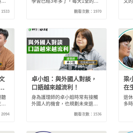
英文
學習已經3年多了，每天1堂的進
文的
需自
度不知不覺竟堅持學習了1200
後，
：
1533
觀看次數：
1970
課也
堂，透過系統獨特的設計流程，
em
元有
可以讓他利用零碎時間學習，即
有設
課，
使年過40工作繁忙還要照顧孩子
課的
行完
的狀況下，還是能夠堅持學習！
計畫
給想
推薦給大家，手上若有課程，一
內的
定要參加希平方的鐵粉計畫！可
幫助
以督促自己不偷懶又可賺回學
費！
文
卓小姐：與外國人對談，
梁
升
口語越來越流利！
在
進
但聽
身為護理師的卓小姐時常有接觸
退休
在外
外國人的機會，也規劃未來退休
多時
要，
後想到國外當志工，所以學好英
終。
：
2094
觀看次數：
1536
專案
文是她的目標。加入希平方後，
終於
前開
發現這套系統是聽說讀寫全面訓
法，
會擔
練，又能選擇自己喜愛的課程，
簡單