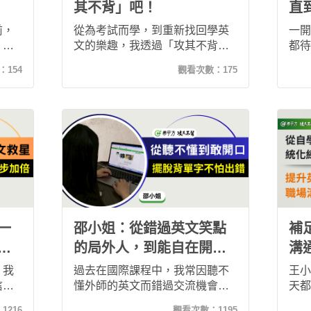
其不背」吧！
直
宿...
前，
從為考試而學，到重新找回學英
一開
」，
文的樂趣，我透過「攻其不背」
都待
方
建立每天學習的習慣。循序漸進
己的
：
154
觀看次數：
175
境教
的課程設計與反覆練習，讓單字
到去
與語
自然記住、聽力與口說逐步提
感受
的動
升，真正體會到學英文不必死
後來
背，也能有效進步。
的 
與口
氣。
到6
很大
一
邵小姐：從錯過英文笑點
補
方
的局外人，到能自在開口
溝
的參與者
心
，我
過去在國際課程中，我常因聽不
王小
信掌
懂外師的英文而錯過交流機會，
天都
訓
總覺得自己像局外人。透過「希
終是
：
1216
觀看次數：
1195