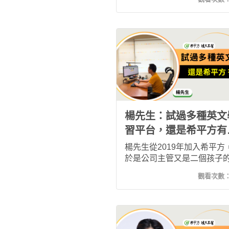
練、字幕與重點字卡，讓我
「聽過」進步到真正「聽懂
這段學習歷程不僅提升了英
力，也讓我重新找回學習語
樂趣與自信。
楊先生：試過多種英文
習平台，還是希平方有
效！
楊先生從2019年加入希平方
於是公司主管又是二個孩子
親，想要找時間進修英文實
觀看次數
易，這麼多年下來試過多家
平台，還是覺得希平方有效
要原因有三：1.配適自己的
打造自己的課程 2.讓自已成
間管理大師 3.創造英文學習環