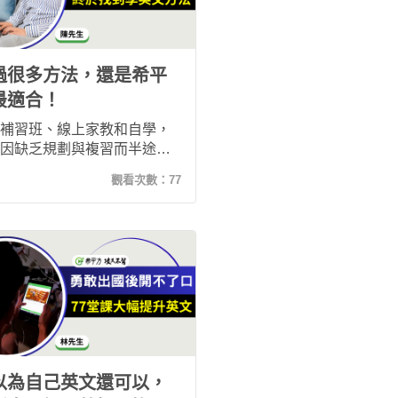
過很多方法，還是希平
最適合！
補習班、線上家教和自學，
因缺乏規劃與複習而半途而
直到接觸希平方「攻其不
觀看次數：
77
，透過真實影片、系統化複
彈性學習，讓我養成每天學
的習慣，也逐步提升聽力、
與閱讀能力，真正找到適合
的英文學習方式。
以為自己英文還可以，