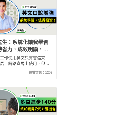
了！現在退休的我，繼續學
語，就是維持腦力的最佳方
先生：系統化讓我學習
時省力，成效明顯，值
花錢投資！
工作使用英文只有書信來
馬上網路查馬上使用，但出
要遇到外國同事開始聊天，
觀看次數：
1259
完全招架不住。在我加入希
學了六十幾堂課後，發現自
發音肌肉組織慢慢地習慣了
文，強化了口腔的肌肉記
也在不知不覺中學會如何斷
氣、念出正確的英文句子。
我也曾想要省錢看自己能不
一樣的方法練習，但實際試