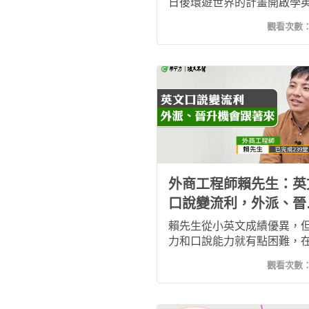
日後環遊世界的計畫開啟學
之路，加入希平方除了考量
觀看次數
然記憶外，隨時隨地都能上
是非常方便的，此外課程多
趣，能有效吸引自己持續上
現在她和先行到歐美自助旅
全沒問題，對答順暢！推薦
學英語的朋友們！
外商工程師賴先生：英
口說變流利，外派、晉
機會跟著來！
賴先生從小英文成績優異，
力和口說能力就有點困難，
商公司上班英文能力特別重
觀看次數
特別是工程師若想要晉升成
經理，英文能力是關鍵。以
會時會比較害怕，說英文時