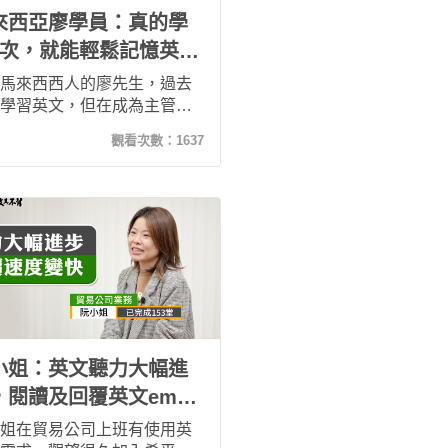
來西亞廖學員：真的學
5次，就能輕鬆記憶英
，更能與外國人自在溝
馬來西西人的廖先生，過去
！
學習英文，但在成為主管
英文能力變成必備的技能，
觀看次數：
1637
他加入了希平方，也認為希
這樣完整規劃的學習系統非
合他，現在的他在外商公司
國同事都能自在地溝通，能
自己的進步真的非常有成就
小姐：英文聽力大幅進
，閱讀及回覆英文email
度也變快了！
姐在貿易公司上班有使用英