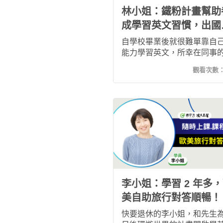
林小姐：鐵粉計畫幫助
成學習英文習慣，出國
學信心大增！
自學校畢業後就很難單靠自
能力學習英文，所幸在同事
薦下加入了希平方，又在鐵
觀看次數
畫的督促下養成時常上課的
慣，2024年有機會出國遊學
賓，原本挺擔心語言能力不
沒想到適應良好約一周就可
付自如，也多次安排單獨自
行，現在的我對英文自信心
增，不僅持續學習英文，更
未來能規劃更多的國外旅遊
李小姐：學習 2 年多
美自助旅行對答順暢！
快要退休的李小姐，和先生