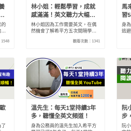
提高了我的英文水平和信心！
養
林小姐：輕鬆學習，成就
馬
遊
感滿滿！英文聽力大幅提
習
升！
文
己的
林小姐因為工作需要英文，在偶
身為
通
的推
然機會了解希平方五次間隔學習
逃避
粉計
法後，就親身加入學習了！自從
後，
：
1548
觀看次數：
1341
好習
加入後幾乎每天都會上課，特別
於是
菲律
喜歡影片原音的訓練，因此能真
平方
夠，
正跟上外國人說話的語速及節
常適
以應
奏，現在的我聽力確實提升不
和外
助旅
少，生活也充實很多，瑣碎時間
看到
大
都可以善加利用，是很不錯的學
感！
期待
習方法！
。
，歐
溫先生：每天1堂持續3年
阮
多，聽懂全英文頻道！
步
速
為了
身為公務員的溫先生加入希平方
阮小