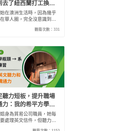
到去了紐西蘭打工換
...
始在澳洲生活時，因為幾乎
在華人圈，完全沒意識到自
英文其實沒有想像中好。直
觀看次數：
331
紐西蘭打工換宿後，才真正
到語言帶來的焦慮與挫折。
靠著攻其不背這個隨時學習
App，一點一滴重新練習聽力
說，也慢慢找回開口的勇
這次多益從過去約400分進步
35分，對我來說，真的已經是
的突破。
足聽力短板，提升職場
通力：我的希平方學習
得
姐身為貿易公司職員，她每
要處理英文信件，但聽力始
弱項。從 YouTube 自學失
觀看次數：
1153