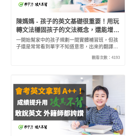
陳媽媽 - 孩子的英文基礎很重要！用玩
轉文法穩固孩子的文法概念，還能增加
英文單字量！
一開始幫家中的孩子規劃一間實體補習班，但孩
子還是常常看到單字不知道意思，出來的翻譯也
是錯誤百出。隨著年級增加，小孩學習英文越來
觀看次數：
4193
越吃力。直到使用了玩轉文法課程，孩子不但釐
清文法觀念，還在無形中累積了很多單字量！