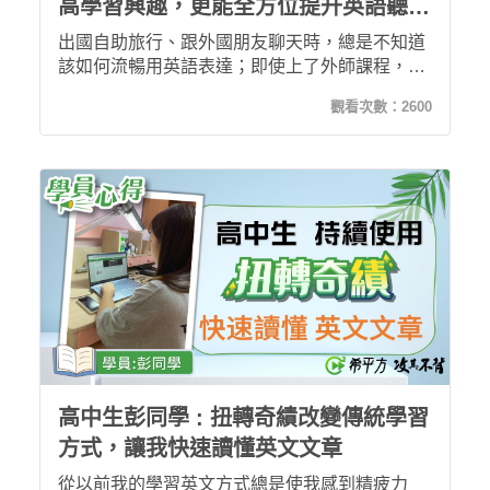
高學習興趣，更能全方位提升英語聽說
讀寫能力！
出國自助旅行、跟外國朋友聊天時，總是不知道
該如何流暢用英語表達；即使上了外師課程，也
只是降低我對英語的恐懼，對於整體英文能力並
觀看次數：
2600
沒有顯著功效。開始使用【希平方 – 攻其不背】
後，我的英語學習終於可以融會貫通，聽說讀寫
一次到位！遊戲化的課程設計，讓我學習樂此不
疲，全方位提升英文能力！
高中生彭同學 : 扭轉奇績改變傳統學習
方式，讓我快速讀懂英文文章
從以前我的學習英文方式總是使我感到精疲力