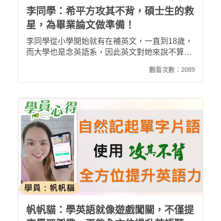
李同學：希平方攻其不背，碩士生的救
星，為畢業論文做準備！
李同學從小學開始就有在補英文，一直到18歲，
而大學也是念英語系，因此英文對她來說不算
難。不過上了碩一之後，每天都需要讀大量的原
觀看次數：
2089
文論文，對她來說相當吃力，頓時驚覺自己的英
文程度相當的不足，直到接觸了希平方攻其不背
課程，單字量擴大後，閱讀不僅變得容易也變的
快速，而翻譯變得相當道地，擺脫台式英文！！
帆帆貓：學英語就像遊戲闖關，不僅提