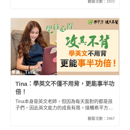
觀看次數：
1933
薰陶下，林小姐的英文口說能力進步到能夠像用
母語對話般流暢！
Tina：學英文不僅不用背，更能事半功
倍！
Tina本身是英文老師，但因為每天面對的都是孩
子們，因此英文能力的成長有限。接觸希平方後
讓他能在工作之餘輕鬆學英文，不但閱讀能力大
觀看次數：
3467
幅提升，也同時增強聽力與口說，攻其不背真的
是一套非常有幫助的學習教材，學英文不用死