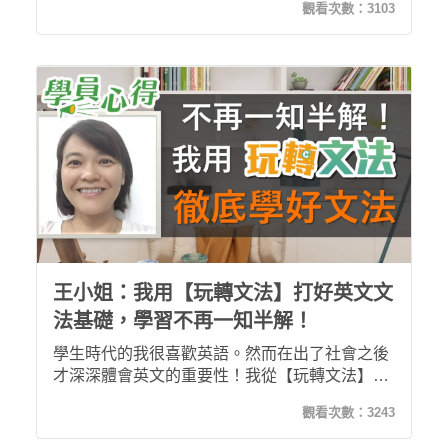
觀看次數：
3103
不懂的文法也全都懂了！原來文法真的可以不用
死背！不僅讓我在考試中成績進步，也讓我有更
多時間做別的安排。希平方讓我學習英文變得更
有效率，誠心推薦大家來上課！
王小姐：我用【玩轉文法】打好英文文
法基礎，學習不再一知半解！
學生時代的我很喜歡英語。然而在出了社會之後
才深深體會英文的重要性！我從【玩轉文法】開
始打好文法基礎，生動不死板的教學風格讓我學
觀看次數：
3243
習不再怠惰，搭配清楚易懂的講解讓我重新學會
多數人最搞不清的時態！「克服惰性」及「不受