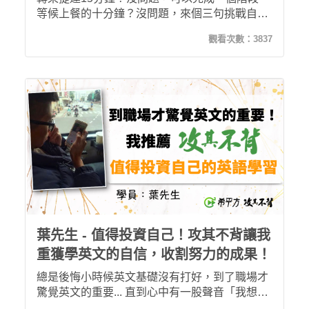
等候上餐的十分鐘？沒問題，來個三句挑戰自己
吧！下班常常沒有精力再學習英文，而攻其不背
觀看次數：
3837
解決了我的困擾，讓我可以運用通勤或瑣碎的時
間，充實自己的職場英文！
葉先生 - 值得投資自己！攻其不背讓我
重獲學英文的自信，收割努力的成果！
總是後悔小時候英文基礎沒有打好，到了職場才
驚覺英文的重要... 直到心中有一股聲音「我想學
好英文！」，開始下定決心投資自己！上完120