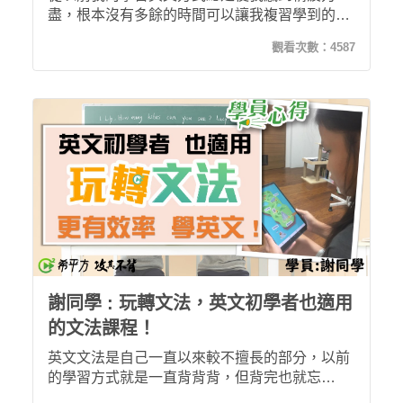
盡，根本沒有多餘的時間可以讓我複習學到的英
文文法，於是為了在升上高中前能提升自己的英
觀看次數：
4587
文實力，我開始使用希平方專門針對高中英文的
扭轉奇績課程，而這樣的學習方式，徹底改變了
我！我變得更有精神去複習學過的課程，甚至還
學得更多更完整。我持續使用到高二階段，發現
自己在閱讀英文文章的速度竟比以往還要來的快
速！我想這就是長久使用扭轉奇績課程所帶來
的"奇蹟"吧！而我也會繼續使用下去！
謝同學 : 玩轉文法，英文初學者也適用
的文法課程！
英文文法是自己一直以來較不擅長的部分，以前
的學習方式就是一直背背背，但背完也就忘
了......。自從上了希平方一玩轉文法後，我之前