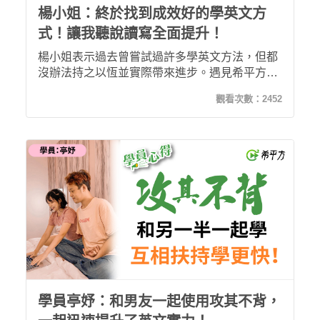
楊小姐：終於找到成效好的學英文方
式！讓我聽說讀寫全面提升！
楊小姐表示過去曾嘗試過許多學英文方法，但都
沒辦法持之以恆並實際帶來進步。遇見希平方後
讓他能夠自己分配上課時間，隨時想上就上，而
觀看次數：
2452
且課程有許多個人化的設計，能貼合個人的需
求。長久下來讓她聽力、口說能力大幅提升。再
加上課程設計完善，不斷複習之下，單字完全不
用背就通通記住了！
學員亭妤：和男友一起使用攻其不背，