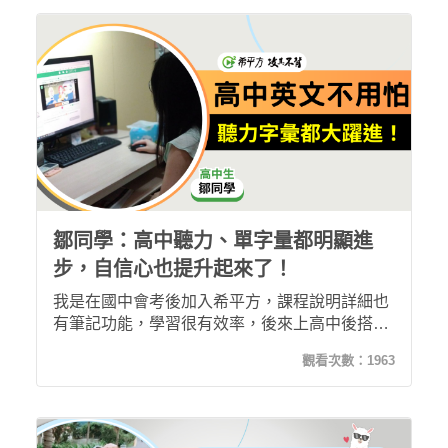
習的效果讓我能夠自然把單字背誦起來，對上班
族沒有額外時間背單字、文法的人來說真的很適
合！
鄒同學：高中聽力、單字量都明顯進
步，自信心也提升起來了！
我是在國中會考後加入希平方，課程說明詳細也
有筆記功能，學習很有效率，後來上高中後搭校
車也能利用時間閉目聽課，雖然一開始的努力沒
觀看次數：
1963
有真接反映在高中英文成績上，但漸漸的我發現
聽力測驗愈來愈不吃力，語速也能跟上，單字量
也大增讓她能迅速的作答，對於英文感到驚喜且
信心大增！