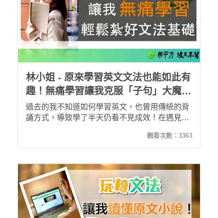
林小姐 - 原來學習英文文法也能如此有
趣！無痛學習讓我克服「子句」大魔
王！
過去的我不知道如何學習英文，也曾用傳統的背
誦方式，導致學了半天仍看不見成效！在遇見
「玩轉文法」課程後我才發現，學習英文文法原
觀看次數：
3363
來能同時兼顧效率及趣味性，讓我的學習欲罷不
能！