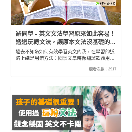
羅同學 - 英文文法學習原來如此容易！
透過玩轉文法，讓原本文法沒基礎的
我，也能開始讀懂原文小說！
過去不知道如何有效學習英文的我，在學習的道
路上總是用錯方法：閱讀文章時像翻譯軟體用單
字翻譯、連說出來的英文也夾帶著口音。幸好，
觀看次數：
2917
我遇到攻其不背及玩轉文法的課程！現在的我不
僅能聽懂各式腔調，更能閱讀原文小說！