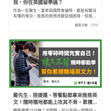
我，你在英國留學過？
作為一名醫生，當參與國際會議時，都是有聽沒
有懂的情況，我真的很想改變這個困境，但我知
道，走過去的老路要突破英語力是不可能的，因
觀看次數：
7372
為過去就是這麼走過來的。而希平方徹底改變了
我的英語能力，現在的我不僅聽得懂BBC新聞，
鄭先生 - 搭捷運、等餐點都拿來進修英
文！隨時隨地都能上攻其不背，累積職
場英文力！
轉乘捷運15分鐘？沒問題，可以完成一個階段。