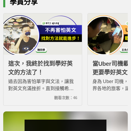
學員分享
這次，我終於找到學好英
當Uber司機
文的方法了！
更要學好英文
過去因為害怕單字與文法，讓我
身為 Uber 司機
對英文充滿挫折。直到接觸希平
界各地的旅客，讓
方，透過真實情境與反覆練習，
文的重要性。透過
觀看次數：46
我逐漸建立語感，不再死背單
不背」，利用真實
字，也開始敢開口說英文。這段
習，我逐漸提升聽
學習旅程讓我重新找回英文學習
有自信與外國旅客
的信心與樂趣。
真正融入工作與生