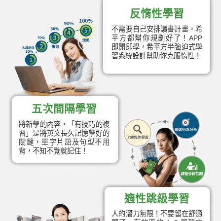
反惰性學習
不需要自己安排讀書計畫，希
平方都幫你規劃好了！APP
即開即學，希平方半強迫式學
習系統設計幫助你克服惰性！
五次間隔學習
將新學的內容，「有技巧的複
習」是將英文長久記憶學好的
關鍵，單字片語及句型不用
背，不知不覺就記住！
適性跳級學習
人的潛力無限！不要留在舒適