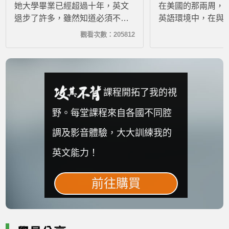
她大學畢業已經超過十年，英文
在美國的那兩周，
退步了許多，雖然知道必須不斷
英語環境中，在與
進修才能保持競爭力，但靠自己
發現之前上攻其不
觀看次數：205812
努力，往往三天打魚、兩天曬
讓我大吃一驚，尤
網，連看影片遇到較艱深的字彙
感上的掌握比之前
片語和用法，也因為怠惰而懶得
攻其不背，絕對是
查。後來趁著工作轉職的空檔加
的最佳選擇。
入希平方加強英文，沒想到學了
課程開拓了我的視
160堂後多益進步150分，考到
野。每堂課程來自各國不同腔
955分！真的很開心！
調及影音體驗，大大訓練我的
英文能力！
前往購買