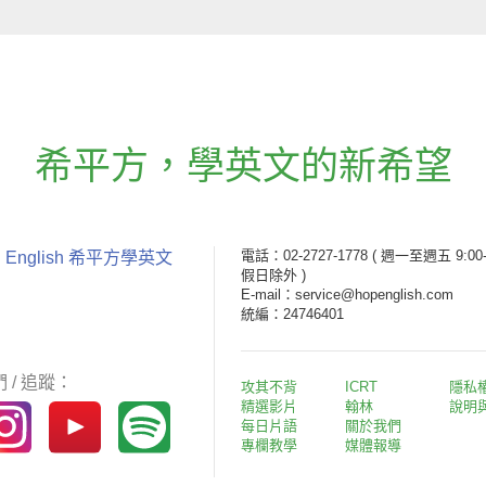
希平方
，
學英文的新希望
電話：02-2727-1778
( 週一至週五 9:00-
 English 希平方學英文
假日除外 )
E-mail：service@hopenglish.com
統編：24746401
 / 追蹤：
攻其不背
ICRT
隱私
精選影片
翰林
說明
每日片語
關於我們
專欄教學
媒體報導