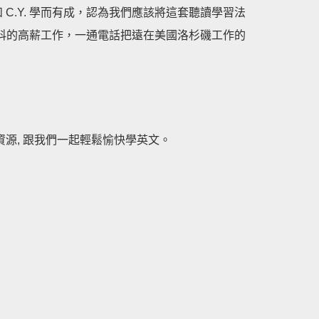
和 C.Y. 學而有成，認為我們應該將這套聽讀學習法
竹科的高薪工作，一通電話把遠在美國洛杉磯工作的
源, 跟我們一起輕鬆愉快學英文。