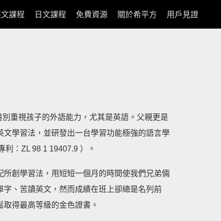
英文課程
日文課程
免費資源
關於希平方
用戶見證
的父母親特別重視孩子的外語能力，尤其是英語。父親更是
英文學習法，並研發出一台學習功能極強的語言學
L 98 1 19407.9 ）。
配所創學習法，用短短一個月的時間使我們兄弟倆
單字、苦讀英文，然而成績在班上卻總是名列前
鬆取得最高等級的金色證書。