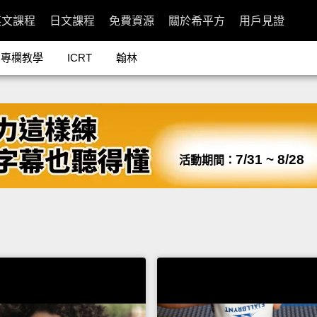
英文課程
日文課程
免費資源
關於希平方
用戶見證
專欄教學
ICRT
翰林
7/31 ~ 8/28
活動期間：