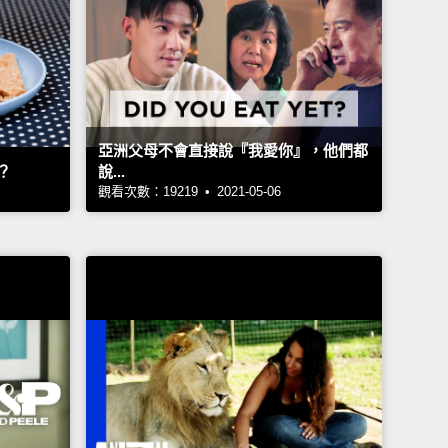
亞洲父母不會直接說『我愛你』，他們都
？
說...
觀看次數：19219 • 2021-05-06