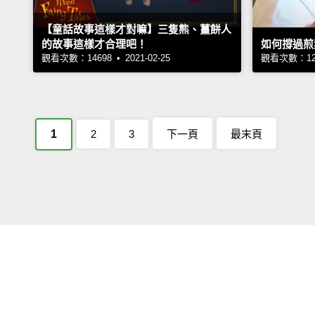
【童話故事這樣才對嘛】三隻熊、薑餅人
的故事這樣才合理吧！
如何撐過煎熬
觀看次數：14698 • 2021-02-25
觀看次數：1218
1
2
3
下一頁
最末頁