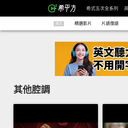
希式五次全系列
精選影片
片語俚語
英文
其他腔調