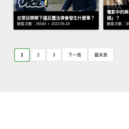
電影中的美
在眾目睽睽下違反蠢法律會發生什麼事？
頭』？
觀看次數：26540 • 2022-05-18
觀看次數：3893
1
2
3
下一頁
最末頁