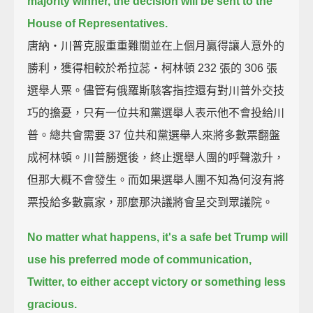
majority winner,
the decision will be sent to the
House of Representatives.
唐納‧川普克服重重難關並在上個月贏得讓人意外的
勝利，獲得相較於希拉蕊‧柯林頓 232 張的 306 張
選舉人票。儘管有俄羅斯駭客指控還有對川普外交技
巧的擔憂，只有一位共和黨選舉人表示他不會投給川
普。總共會需要 37 位共和黨選舉人來將多數票翻盤
成柯林頓。川普勝選後，終止選舉人團的呼聲激升，
但那大概不會發生。而如果選舉人團不知為何沒有將
票投給多數贏家，那麼那決議將會呈交到眾議院。
No matter what happens, it's a safe bet Trump will
use his preferred mode of communication,
Twitter,
to either accept victory or something less
gracious.