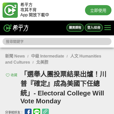
希平方
攻其不背
立即使用
App 開放下載中
購買課程
登入/註冊
新聞 News
中級 Intermediate
人文 Humanities
/
/
and Cultures
北美腔
/
「選舉人團投票結果出爐！川
收藏
普『確定』成為美國下任總
統」- Electoral College Will
Vote Monday
分享給好友：