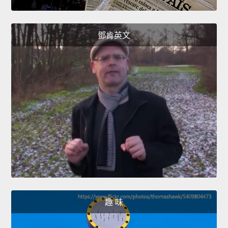
鄧肯英文
趣 味