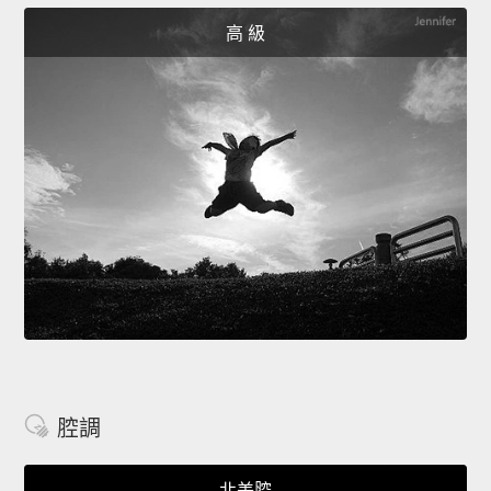
高 級
腔調
北美腔