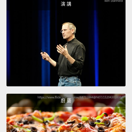
演 講
廚 藝