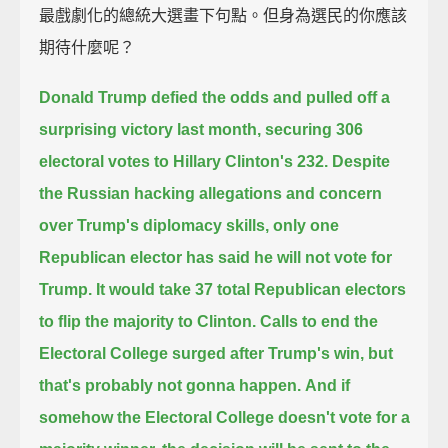
最戲劇化的總統大選畫下句點。但身為選民的你應該
期待什麼呢？
Donald Trump defied the odds and pulled off a
surprising victory last month,
securing 306
electoral votes to Hillary Clinton's 232.
Despite
the Russian hacking allegations and concern
over Trump's diplomacy skills,
only one
Republican elector has said he will not vote for
Trump.
It would take 37 total Republican electors
to flip the majority to Clinton.
Calls to end the
Electoral College surged after Trump's win,
but
that's probably not gonna happen.
And if
somehow the Electoral College doesn't vote for a