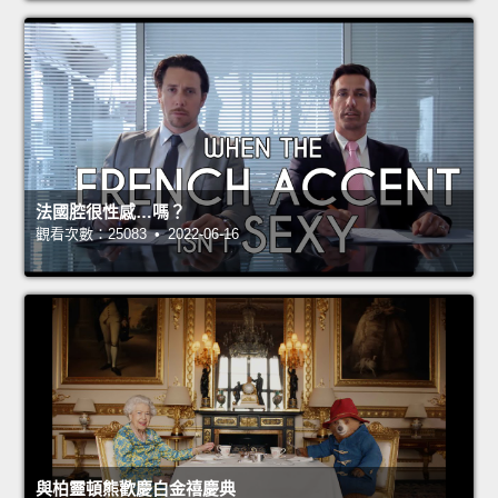
法國腔很性感…嗎？
觀看次數：25083 • 2022-06-16
與柏靈頓熊歡慶白金禧慶典