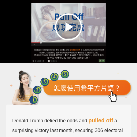
怎麼使用希平方片語？
pulled off
Donald Trump defied the odds and
a
surprising victory last month, securing 306 electoral