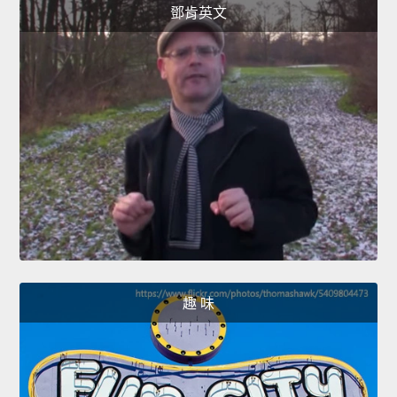
鄧肯英文
趣 味