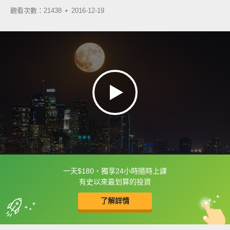
觀看次數：21438 •
2016-12-19
一天$180，獨享24小時隨時上課
框選或點兩下字幕可以直接查字典喔！
有史以來最划算的投資
了解詳情
英
中
收錄佳句
功能升級