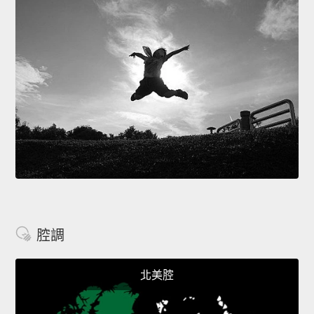
腔調
北美腔