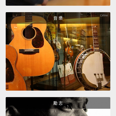
音 樂
勵 志