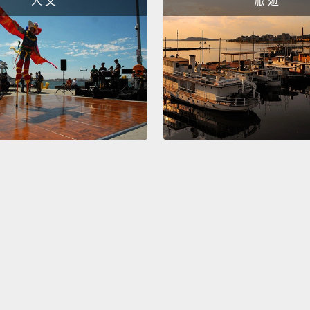
人 文
旅 遊
can.
還有，
在微弱
胞叫做
光線反
額外的
我們能
And if 
called 
female
chrom
additi
chrom