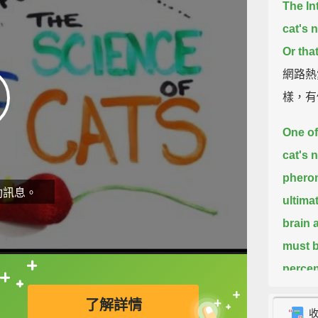
The In
cat's n
Or that
網路熱
樣，有
One of 
cat's n
phero
動訊息。
ultima
brain 
must b
percen
直接查字典喔！
eating
了解詳情
four p