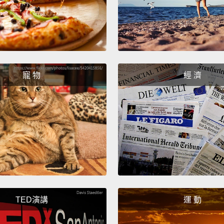
altern
agains
their f
scent,
identit
寵 物
經 濟
貓咪使
費洛蒙
些費洛
告對於
分、發
On the
hide it
TED演講
運 動
avoid 