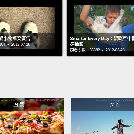
they c
angul
但當牠
「正位
ion貓小食搞笑廣告
Smarter Every Day：貓咪
能力，
速攝影
 • 2012-07-19
觀看次數：36382 • 2012-08-23
而且沒
不用任
And di
pet, it
還有你
廚 藝
女 性
是在邀
Cats u
and ph