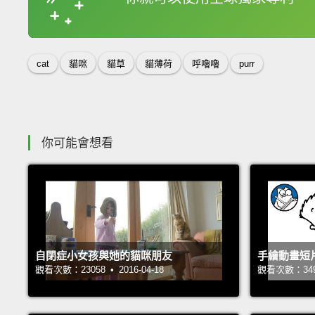
收錄佳句
cat
貓咪
貓草
貓薄荷
呼嚕嚕
purr
你可能會想看
自閉症小女孩與她的貓咪朋友
手繪動畫短片
觀看次數：23058 • 2016-04-18
觀看次數：34957