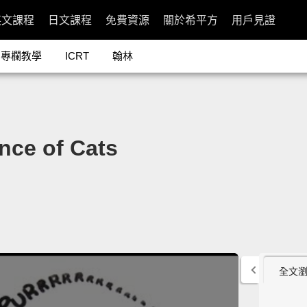
英文課程
日文課程
免費資源
關於希平方
用戶見證
專欄教學
ICRT
翰林
e of Cats
全文