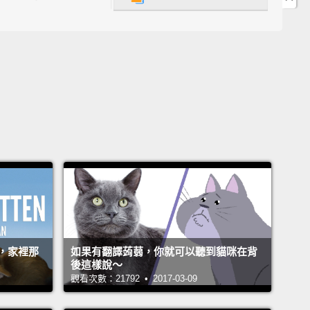
種叫做荊芥內酯的揮發性油脂進入貓咪的鼻腔組織然後
個像是人造貓咪費洛蒙的角色。在大約百分之八十的貓
感知神經細胞受到刺激並最終觸動一項在腦和身體中行
性方面的反應，考量到貓咪花上牠們一天大約百分之八
時間啥都不做，那肯定很棒。喝水、進食、排泄甚至交
來只花大約百分之四的時間。
en they are moving, they always seem to land on
eet.
This is because of something called the
ing Reflex."
Not only do cats have very sensitive
 and gravity sensing abilities,
allowing them to
，家裡那
如果有翻譯蒟蒻，你就可以聽到貓咪在背
ine which way is down,
they also have an
後這樣說～
ely flexible backbone and no collarbone.
By
觀看次數：21792 • 2017-03-09
g in the middle and using fast twitch muscle fibers,