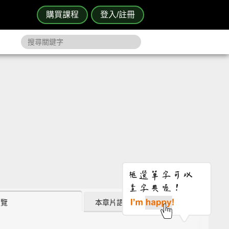
購買課程
登入/註冊
瀏覽
本章片語 (6)