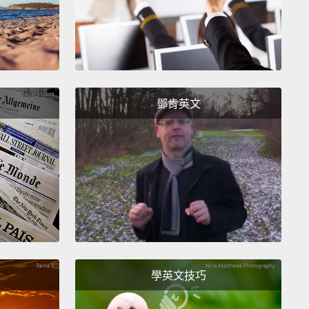
ative to a hug or a handshake.
They also rub up
t you to spread these pheromones.
The glands on
ace, tail and body help them to claim you with their
while also leaving nearby cats signals about their
y, sexual availability and territory.
鄧肯英文
用氣味來溝通，而這會露出保有牠們特殊氣味的腺體和
，擁抱或握手不錯的替代品。牠們也會磨蹭你來散播這
蒙。牠們臉上、尾巴和身體上的腺體幫助牠們用氣味宣
你的主權，同時也留信號給鄰近的貓咪，關於牠們的身
情與否以及領地範圍。
 other hand, cats bury their poop in an attempt to
s smell.
This evolutionary instinct is not only to
學英文技巧
attracting predators,
but to show that they are