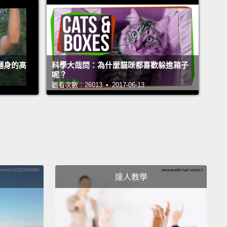
an whip around without ever changing their net
ar momentum.
們在移動時，牠們好像總是腳著地。這是因為某種叫做
反射」的東西。貓咪不只有非常敏感的運動及重力感應
空中翻身的高
科學大哉問：為什麼貓咪都喜歡躲進箱子
讓牠們判斷哪邊是下面，牠們也有個極富彈性的背骨，
呢？
觀看次數：26013 • 2017-06-13
有鎖骨。透過向中間彎曲並使用快縮肌纖維，牠們可以
何改變角動量而翻過身來。
d you know that when a cat lifts its tail while being
's really inviting you to smell its behind?
可知道，當一隻貓咪身為寵物時翹起牠的尾巴，牠確實
達人教學
請你聞聞牠的屁股？
se scent to communicate, and this exposes glands
eromones holding their signature smell,
a nice