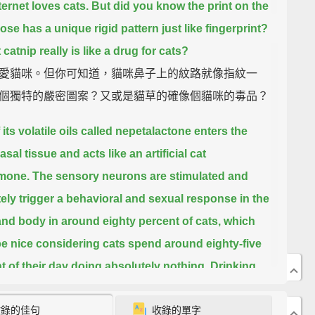
ternet loves cats. But did you know the print on the
ose has a unique rigid pattern just like fingerprint?
 catnip really is like a drug for cats?
愛貓咪。但你可知道，貓咪鼻子上的紋路就像指紋一
個獨特的嚴密圖案？又或是貓草的確像個貓咪的毒品？
its volatile oils called nepetalactone enters the
asal tissue and acts like an artificial cat
mone.
The sensory neurons are stimulated and
tely trigger a behavioral and sexual response in the
and body
in around eighty percent of cats,
which
e nice considering cats spend around eighty-five
t of their day doing absolutely nothing.
Drinking,
, defecating and even mating only take up about
收錄的佳句
收錄的單字
ercent combined.