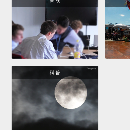
會 談
科 普