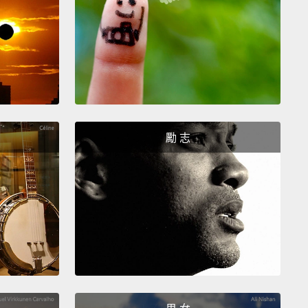
sive to a dominant cat in the wild.
In the case of
ouse, this is your cat's way of recognizing you as
ant.
面來說，貓咪掩埋牠們的排泄物試圖隱藏它的味道。這
上的本能不只是要避免吸引掠食者，還要表達牠們臣服
的一隻統治大貓。在你家來說，這是你的貓咪將你認定
的方式。
勵 志
in complete darkness, cats can't actually see,
 they can see much better than you and I in dim
ats have a layer of cells behind the retina called the
tum Lucidum,"
which acts like a mirror reflecting
ight back at the retina.
In near darkness, this gives
eyes a second chance to pick up more light,
but
t any light present, they can't see any more than we