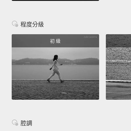
程度分級
初 級
腔調