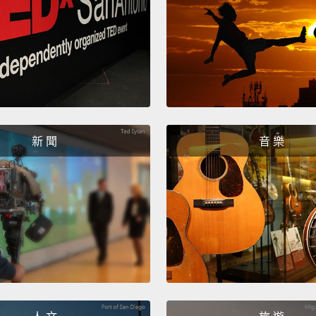
submis
your h
domin
另一方
項演化
於野外
為老大
新 聞
音 樂
Also, 
though
light.
C
"Tape
extra l
their 
withou