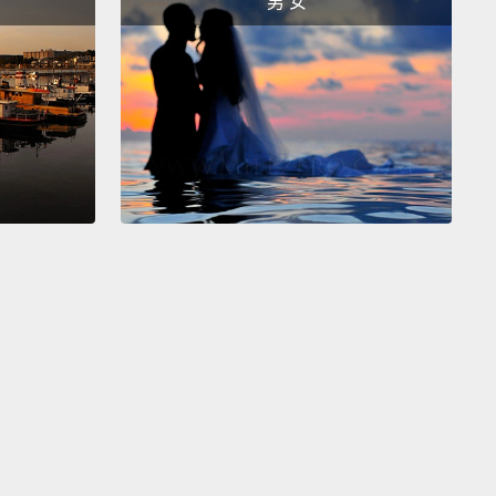
男 女
在完全黑暗之中，貓咪無法真正看得見，雖然牠們可以
光線中比你我看得好很多。貓咪在視網膜後方有一層細
「脈絡膜毯」，那扮演著像是一面鏡子的角色，將額外
射回到視網膜。在幾近黑暗之中，這給牠們的眼睛一次
機會獲得更多光線，但沒有任何光線存在，牠們不會比
夠看到的更多。
you ever see a cat with three distinct colors, often
a Calico or Tortoise Shell cat,
you can bet it's
.
The fur color gene is located on the "X"
osome.
This means females can have two colors in
on to white, because they have two "X"
osomes.
The male "Y" chromosome, on the other