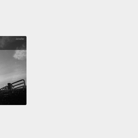
does not have any color genes.
As a result, males
enerally only have one color along with white.
 in rare genetic cases, it is possible for them to
ore.
曾看過一隻有三種不同的顏色的貓咪，常被稱為花斑貓
瑁貓，你便可以斷定牠是母的。毛皮顏色基因位於
染色體。這意思是母的除了白色之外能夠擁有兩種顏
為牠們有兩個「X」染色體。另一方面來說，雄性的
染色體沒有任何顏色基因。因此，公的通常只會有一種
白色一起。然而在鮮少的基因案例中，牠們可能擁有更
色。
tingly, we still don't really know why cats purr.
In
cats purr both during pleasurable situations but also
they are in duress or injured.
While many believe it's