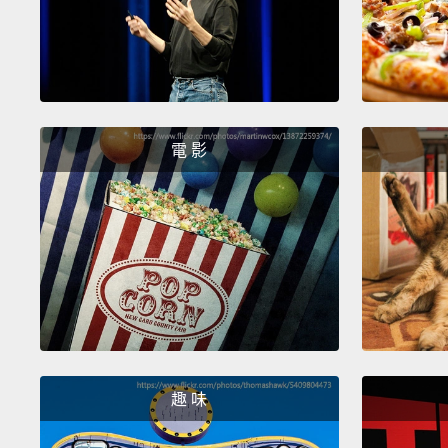
電 影
趣 味