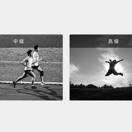
hand, 
will g
Though
have m
如果你
中 級
高 級
或是玳
「X」
色，因
「Y」
顏色和
多的顏
Interes
fact, 
while 