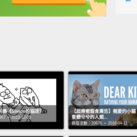
它的一
英
中
免費功能
功能升級
扮演一
咪中，
為以及
十五的
配加起
But wh
their f
"Right
motion
集《Simon的貓咪》
【超療癒貓食廣告】親愛的小貓
determ
隻髒兮兮的人類...
 • 2013-12-03
extrem
觀看次數：20676 • 2018-04-11
bendin