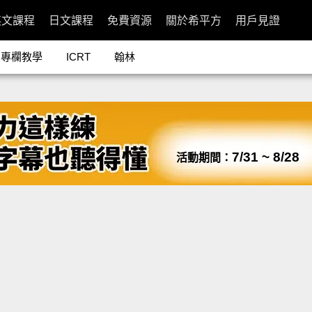
英文課程
日文課程
免費資源
關於希平方
用戶見證
專欄教學
ICRT
翰林
7/31 ~ 8/28
活動期間：