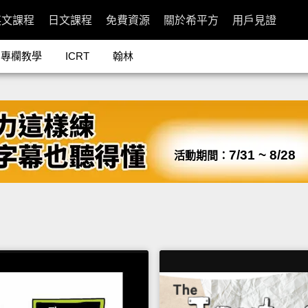
英文課程
日文課程
免費資源
關於希平方
用戶見證
專欄教學
ICRT
翰林
7/31 ~ 8/28
活動期間：