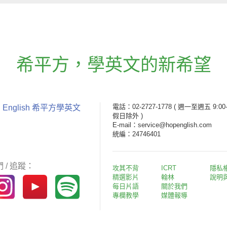
希平方
，
學英文的新希望
電話：02-2727-1778
( 週一至週五 9:00-
 English 希平方學英文
假日除外 )
E-mail：service@hopenglish.com
統編：24746401
 / 追蹤：
攻其不背
ICRT
隱私
精選影片
翰林
說明
每日片語
關於我們
專欄教學
媒體報導