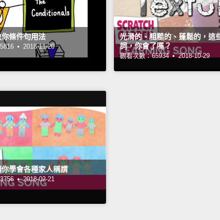
教你條件句用法
光滑的、粗糙的、蓬鬆的，這
詞，你會了嗎？
816 •
2018-11-20
觀看次數：65934 •
2018-10-29
讓你學會各種家人稱謂
756 •
2018-02-21