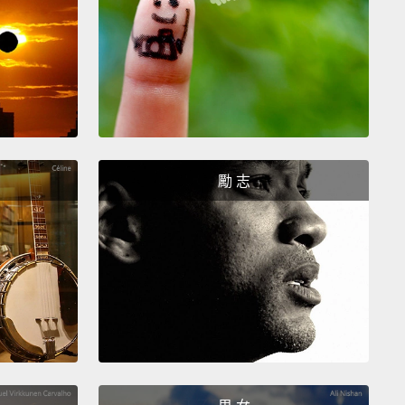
的
的
y
平的
勵 志
h
ry
ly