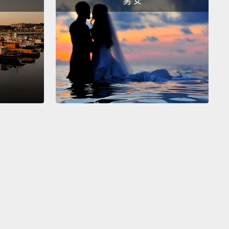
男 女
!
!
!
曲的
andery!
有很多蠑螈的!