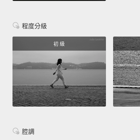
程度分級
初 級
腔調