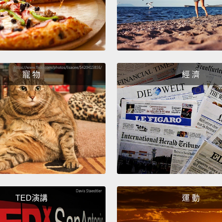
Textur
觸感
You ca
ways!
寵 物
經 濟
你可以
Let's 
今天讓
Hairy
多毛的
Smoot
TED演講
運 動
平滑的