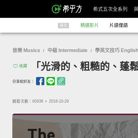
希式五次全系列
精選影片
片語俚語
英文
音樂 Musics
中級 Intermediate
學英文技巧 English L
/
/
「光滑的、粗糙的、蓬鬆的，
收藏
分享給好友：
觀看次數：65938 •
2018-10-29