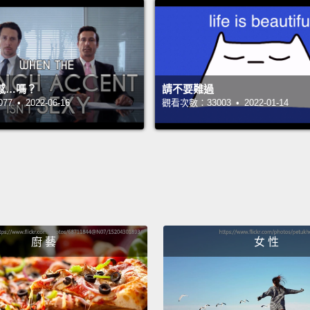
Squis
ㄉㄨㄞˊ
感…嗎？
請不要難過
Wove
 • 2022-06-16
觀看次數：33003 • 2022-01-14
編織的
Texture
觸感、
Texture
觸感、
廚 藝
女 性
Texture
觸感、