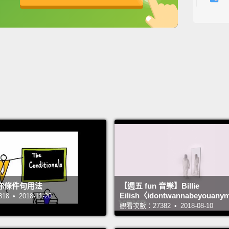
那你會
英
中
免費功能
功能升級
Let's 
today!
今天就
Fuzzy
有絨毛
Hard
堅硬的
Prickl
多刺的
你條件句用法
【週五 fun 音樂】Billie
Eilish〈idontwannabeyouany
 • 2018-11-20
觀看次數：27382 • 2018-08-10
Fluffy
蓬鬆的