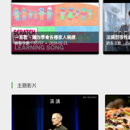
一首歌，讓你學會各種家人稱謂
法國腔很性
觀看次數：33757 • 2018-02-21
觀看次數：25077
主題影片
演 講