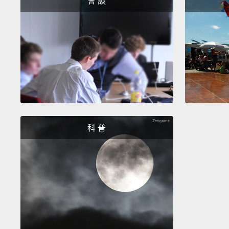
會 談
科 普