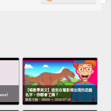
怎麼形容這感覺？
use words about how it feels to describe texture
讓我們運用相關的形容詞來描述摸起來的觸感!
的
y
【唱歌學英文】這些在電影裡出現的恐龍
more〉
名字，你都會了嗎？
觀看次數：38930 • 2018-07-19