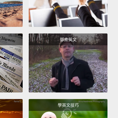
e
n draw the surface of an object in many different
鄧肯英文
用許多不同方式畫出物體的表面!
use line, value, and repetition to show texture today!
我們用線條、明暗度和重複性來表示觸感吧!
h
學英文技巧