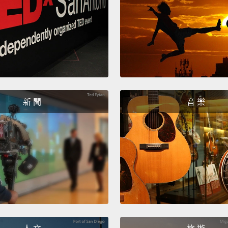
Pointy
有尖頭
Slimy
黏糊糊
Bump
起伏不
新 聞
音 樂
Roug
粗糙的
Slippe
光滑的
Crumb
酥脆的