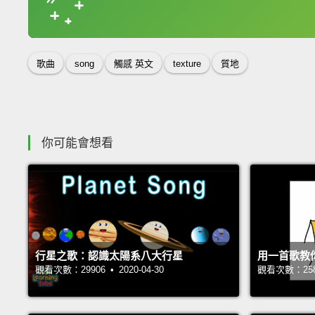
收錄佳句
歌曲
song
觸感 英文
texture
質地
你可能會想看
行星之歌：認識太陽系八大行星
用一首歌教
觀看次數：29906 • 2020-04-30
觀看次數：25818