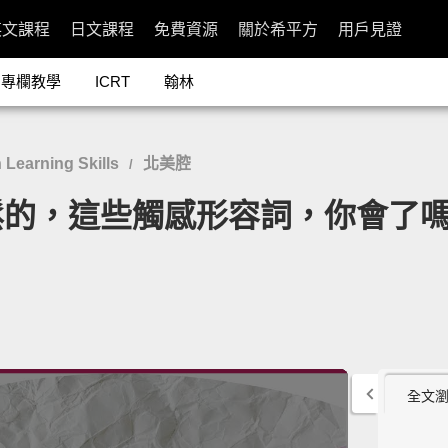
英文課程
日文課程
免費資源
關於希平方
用戶見證
專欄教學
ICRT
翰林
earning Skills
北美腔
/
這些觸感形容詞，你會了嗎？」- T
全文