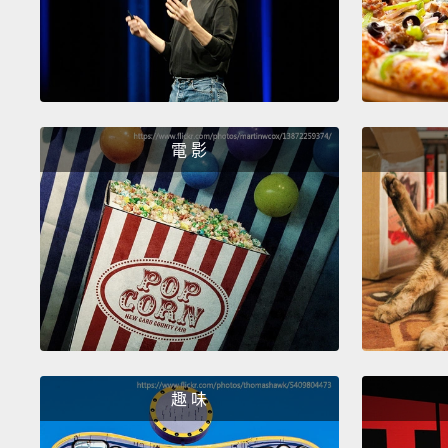
電 影
趣 味