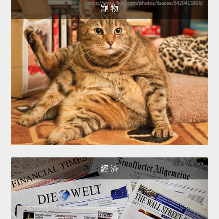
寵 物
經 濟