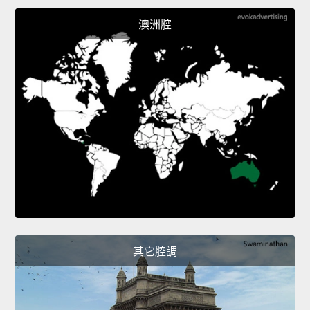
澳洲腔
其它腔調