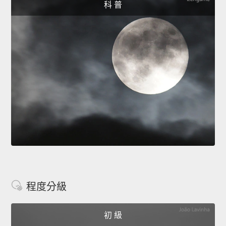
科 普
程度分級
初 級