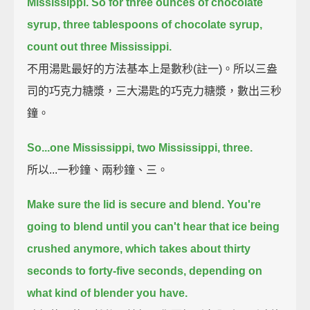
Mississippi.
So for three ounces of chocolate
syrup, three tablespoons of chocolate syrup,
count out three Mississippi.
不用湯匙最好的方法基本上是數秒(註一)。所以三盎
司的巧克力糖漿，三大湯匙的巧克力糖漿，數出三秒
鐘。
So...one Mississippi, two Mississippi, three.
所以...一秒鐘、兩秒鐘、三。
Make sure the lid is secure and blend.
You're
going to blend until you can't hear that ice being
crushed anymore,
which takes about thirty
seconds to forty-five seconds, depending on
what kind of blender you have.