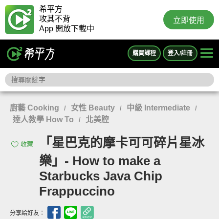
希平方
攻其不背
立即使用
App 開放下載中
購買課程
登入/註冊
廚藝 Cooking
女性 Beauty
中級 Intermediate
/
/
/
達人教學 How To
北美腔
/
「星巴克的摩卡可可碎片星冰
收藏
樂」- How to make a
Starbucks Java Chip
Frappuccino
分享給好友：