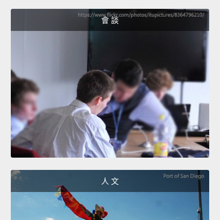
會 談
人 文