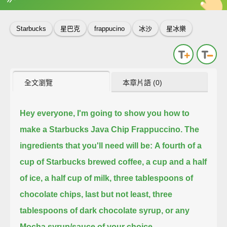
英
中
收錄佳句
功能升級
Starbucks
星巴克
frappucino
冰沙
星冰樂
全文瀏覽
本章片語 (0)
Hey everyone, I'm going to show you how to
make a Starbucks Java Chip Frappuccino.
The
ingredients that you'll need will be:
A fourth of a
cup of Starbucks brewed coffee,
a cup and a half
of ice,
a half cup of milk,
three tablespoons of
chocolate chips,
last but not least, three
tablespoons of dark chocolate syrup,
or any
Mocha syrup/sauce of your choice.