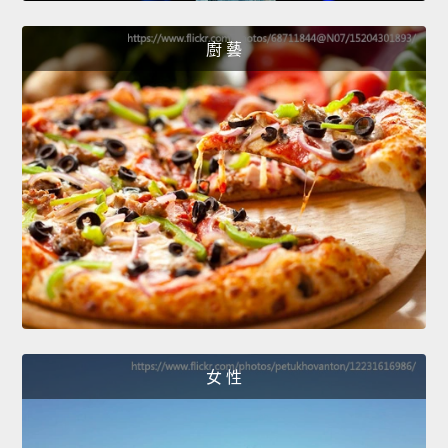
廚 藝
女 性