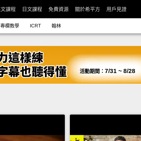
英文課程
日文課程
免費資源
關於希平方
用戶見證
專欄教學
ICRT
翰林
7/31 ~ 8/28
活動期間：