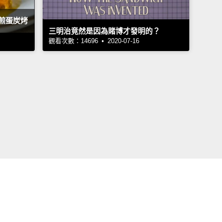
煎蛋炭烤
三明治竟然是因為賭博才發明的？
觀看次數：14696 • 2020-07-16