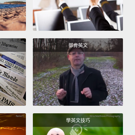
So, let's take a closer look.
了嗎？而那是慢動作。我為你放慢速度。這是我的平常
哇靠，所以用這招，你可以超屌的摺衣服。好嗎，像隻
。吼!好像明天就是世界末日一樣。你想學這招嗎？好
的，讓我現在馬上教你。我已經把這招分解成好幾個步
鄧肯英文
以，讓我們看仔細。
ne. Make a mark about one inch away from the left
 your collar.
：從領口左邊一英吋(約2.5公分)的地方做一個記號。
wo. Draw a line downwards from the middle section
r tee, and then pinch!
學英文技巧
：從你的T恤中間往下畫一條線，然後捏起來!