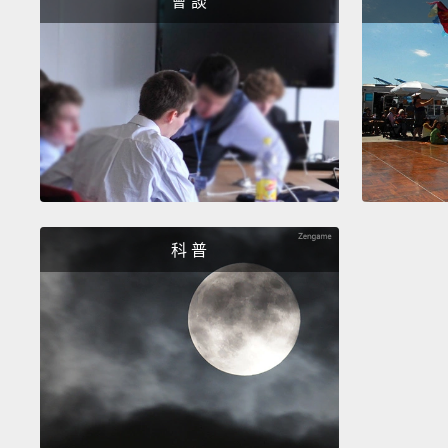
會 談
科 普