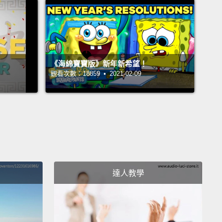
. I can do it in like what, two or three seconds per t-
heck this out man! It's my own special way.
最近，當你到你朋友家，你知道，只是去打發時間、玩
x、看電影、聊影片或是任何東西，對吧？然後當你進到他
《海綿寶寶版》新年新希望！
觀看次數：18859 • 2021-02-09
，看到骯髒T恤到處都是，對吧？全都又亂又很噁心。
摺好你的T恤好嗎!我是說，這不難好嗎？我可以在好像
秒內摺好一件T恤。看過來!這是我自己的特別方法。
e that shit? And that was slow motion. I slowed it
or you. This is my regular speed.
Damn, so with
ethod, you could be folding t-shirts like a boss.
達人教學
like a dragon. Rawr! Like there's no tomorrow.
You
learn this method? Okay, yeah, let me teach you
now.
I've broken down this method into several