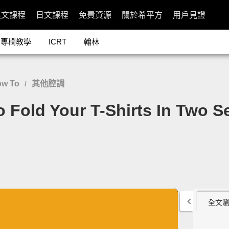
英文課程
日文課程
免費資源
關於希平方
用戶見證
專欄教學
ICRT
翰林
w To
其他腔調
/
ld Your T-Shirts In Two S
全文