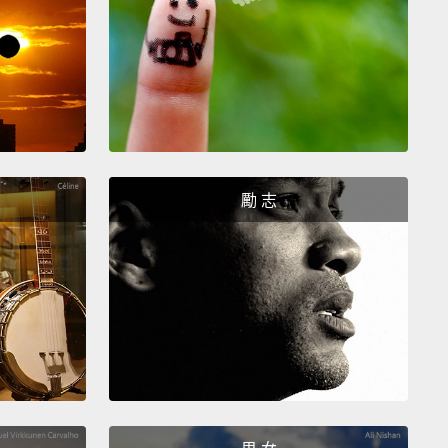
hree. Connect the line with the mark that you made
r, and then pinch!
：把那條線和你之前做的記號連上，然後捏起來!
our. Mentally mark a line as shown in the picture
member the end of the line.
：如圖所示在心裡畫一條線，並記住線的尾端。
勵 志
ue from the position in step three, and watch the
hand.
The right hand connects with the arrow, and
d up in this position.
Now, both of your hands are
ery uncomfortable position. All you have to do is get
at position by doing this.
Boom! And now your
are back to normal.
Watch the thumb. Thumb
s down, and let go off your forefinger. Now, you are