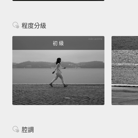
程度分級
初 級
腔調