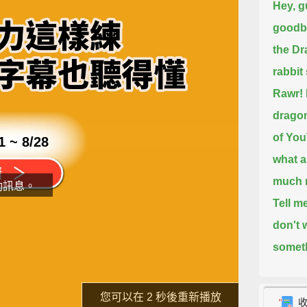
Hey, g
goodby
the Dr
rabbit
Rawr! 
drago
of You
1 ~ 8/28
what a
much m
動訊息。
Tell m
don't 
someth
片
might 
you gu
了解詳情
重新播放