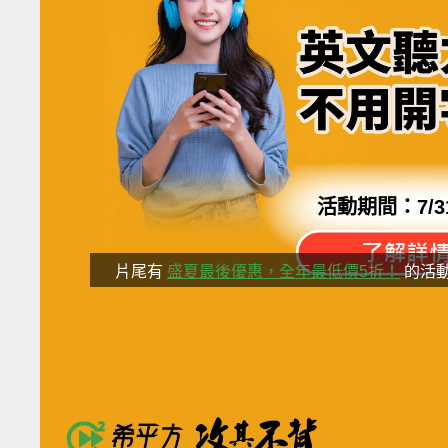
活動期間：
7/3
片尾有
盛夏最後優惠，全年最低價5折！
的活
分享這部影
自由行是你一輩子的夢想
卻卡在英文這關過不去？