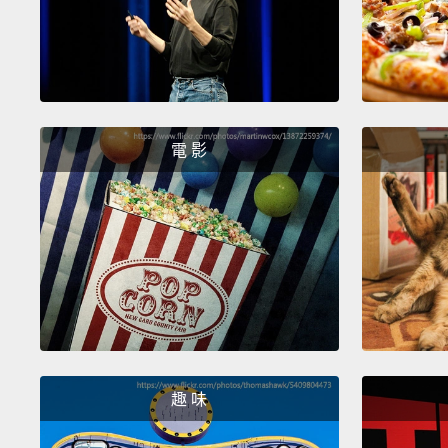
電 影
趣 味