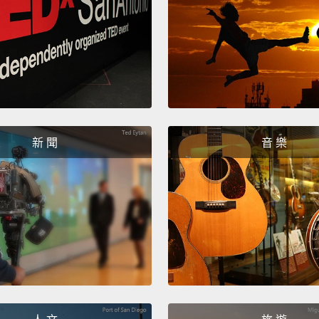
Step t
earlie
第三步
Step f
and re
第四步
新 聞
音 樂
Contin
right 
you en
in a v
out th
hands 
pinche