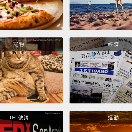
steps. 
你看到
速度。
龍一樣
的，是
寵 物
經 濟
驟。所
Step o
side of
第一步
Step t
of you
TED演講
運 動
第二步