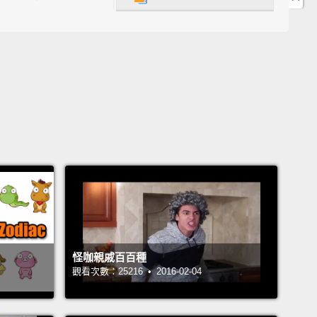
家好。所以，快要到中國新年了。跟兔年說拜拜，跟龍
囉。所以再也沒有超可愛的兔寶寶那些狗屁，沒有什麼
子。這是龍年。你知道，龍。吼!吼!吼!吼!你知道，龍、
。所以，與其做那些沒意義的影片，像很多拍YouTube
人會做的：「噢，耶，噢，所以，你知道，你龍年要做
？你紅包會拿多少錢？在下面的留言區告訴我。」不，
。我不想那樣做。我其實想要教你們大家一些東西，這
日常生活就可以用到。你也許會、也許不會覺得這有
不管怎樣，我還是要教你們。所以，開始吧!
wadays, when you go to your friends' house, you
just to chill, Xbox, movies, talk about videos or
怪咖親戚百百種
er, right?
And when you enter their rooms, you see
觀看次數：25216 • 2016-02-04
rty t-shirts, like everywhere, right? And it's all messy
it.
Come on, fold your t-shirts! I mean, it's not hard,