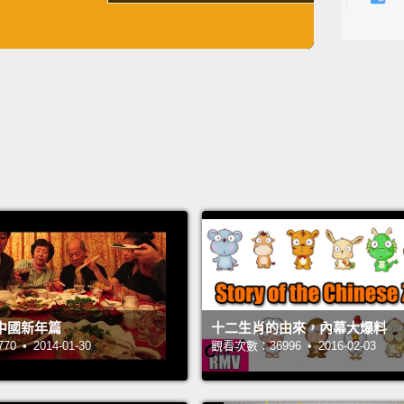
嘿，大
英
中
免費功能
功能升級
年說哈
狗屁兔
龍、龍
影片的
什麼嗎
那很蠢
樣你在
用，但
So, no
know, 
中國新年篇
十二生肖的由來，內幕大爆料
whatev
 • 2014-01-30
觀看次數：36996 • 2016-02-03
like di
and sh