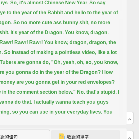
uys. So, it's almost Chinese New Year. So say
e to the year of the Rabbit and hello to the year of
agon.
So no more cute ass bunny shit, no more
 shit. It's year of the Dragon. You know, dragon.
Rawr! Rawr! Rawr!
You know, dragon, dragon, the
n.
So instead of making a pointless video, like a lot
Tubers are gonna do,
"Oh, yeah, oh, so, you know,
re you gonna do in the year of the Dragon?
How
oney are you gonna get in your red envelopes?
e in the comment section below."
No, that's stupid. I
wanna do that. I actually wanna teach you guys
ing, so you can use in your everyday lives.
You
or might not find this helpful, but I'm gonna teach
ys anyways. So, let's go!
收錄的佳句
收錄的單字