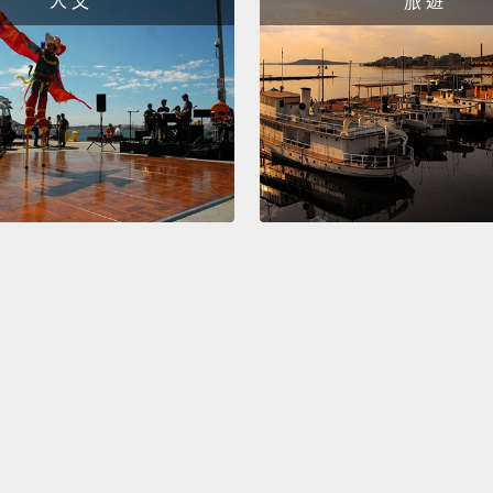
人 文
旅 遊
pretty
over, a
enoug
從第三
你最後
的姿勢
在你的
開你的
把T恤
So, no
everyw
所以，
快速的