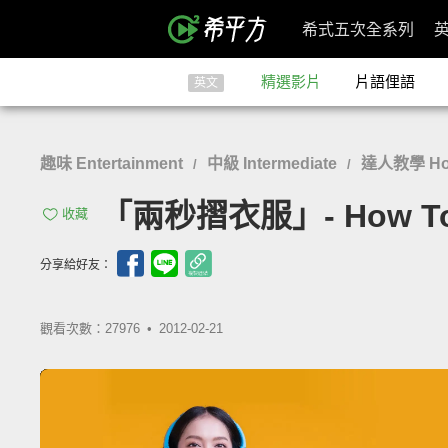
希式五次全系列
精選影片
片語俚語
英文
趣味 Entertainment
中級 Intermediate
達人教學 Ho
/
/
「兩秒摺衣服」- How To Fo
收藏
分享給好友：
觀看次數：27976 •
2012-02-21