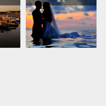
男 女
 much done.
Now, all you have to do is flip the tee
nd then fold, like so.
Mission accomplished. Easy
h, huh!
步的姿勢繼續，看看右手。右手跟箭頭部分連結，然後
形成這樣的姿勢。現在，你的兩隻手處在一種很不舒服
。所有你要做的就是這樣做，來擺脫那個姿勢。碰!而現
手恢復正常了。看那隻大拇指。大拇指往下捏，然後放
食指。現在，你快要完成了。現在，所有你要做的就是
翻過來，然後摺疊，像這樣。任務完成，夠簡單吧，哈!
w, instead of randomly throwing your t-shirts
here, you can fold them fast like me. Dragon out!
現在，與其把你的T恤到處隨意亂丟，你可以像我一樣
折疊它們。龍要走了!