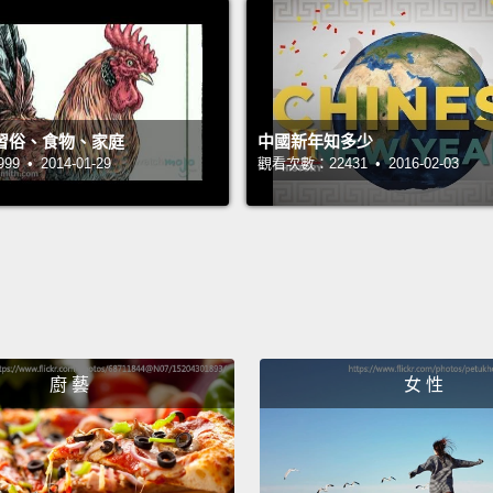
alright
shirt.
C
所以，
Xbo
習俗、食物、家庭
中國新年知多少
 • 2014-01-29
觀看次數：22431 • 2016-02-03
們房間
拜託，
兩、三
You se
down f
this m
廚 藝
女 性
Okay, 
wanna 
right 