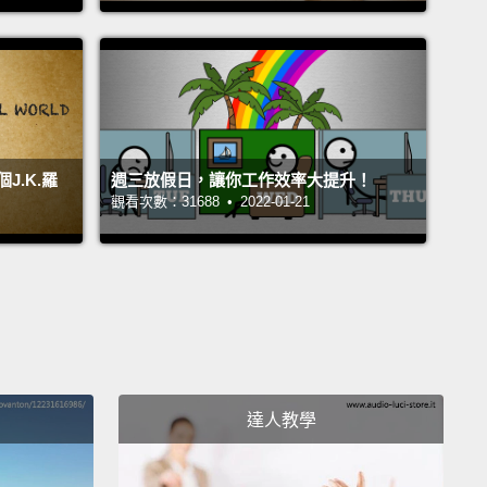
reamed of a ride on the Hogwarts Express?
Head
tland to ride the Jacobite steam train, commonly
as the Harry Potter train.
It runs 84 miles over the
ighland railway line,
offering scenic views,
ing the 21-arch Glenfinnan Viaduct, as seen in the
.K.羅
週三放假日，讓你工作效率大提升！
s.
Some of the carriages on the train were actually
觀看次數：31688 • 2022-01-21
n the Harry Potter movies.
搭乘霍格華茲特快列車嗎？那就前往蘇格蘭乘坐詹姆斯
火車，也就是大家熟知的哈利波特列車。火車以 84 英
度行駛於西部高地線，沿途風光明媚，還能看到電影中
 21 拱格蘭芬南高架橋。部分列車車廂曾實際用於拍攝
特電影。
達人教學
from the Goblet of Fire at Platform 1094, a Harry