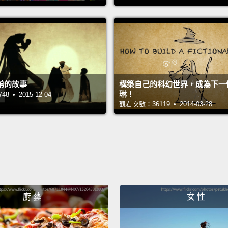
Ever d
to Sco
known 
West H
includ
弟的故事
構築自己的科幻世界，成為下一個J
movie
琳！
 • 2015-12-04
觀看次數：36119 • 2014-03-28
used i
曾夢想
號蒸汽
里的速
出現的
哈利波
廚 藝
女 性
Drink 