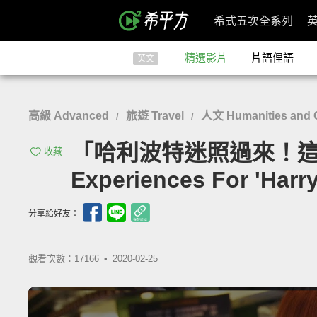
希式五次全系列
精選影片
片語俚語
英文
高級 Advanced
旅遊 Travel
人文 Humanities and C
/
/
「哈利波特迷照過來！這些是
收藏
Experiences For 'Harry
分享給好友：
觀看次數：17166 •
2020-02-25