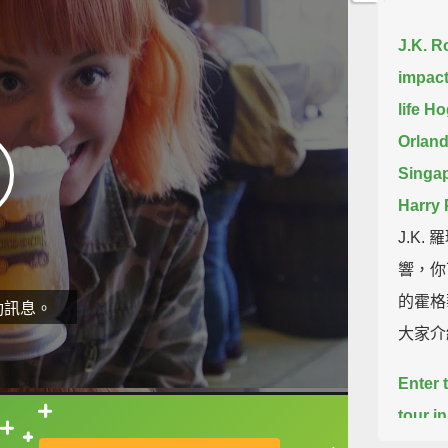
J.K. R
impact
life H
Orland
Singap
Harry 
J.K
響，你
的霍格
動訊息。
大家介
Enter 
tour i
直接查字典喔！
discov