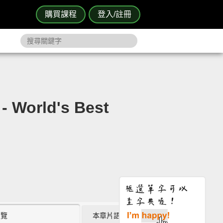
購買課程
登入/註冊
ld's Best
瀏覽
本章片語 (0)