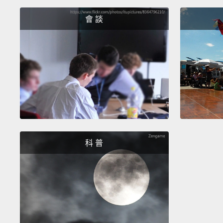
會 談
科 普