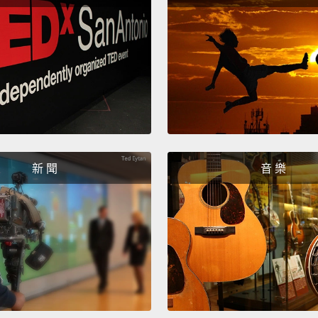
give o
入住倫
波特小
及魔法
簾，擺
置身巫
Is the
新 聞
音 樂
answer
Potter
secret 
alread
is The
mercha