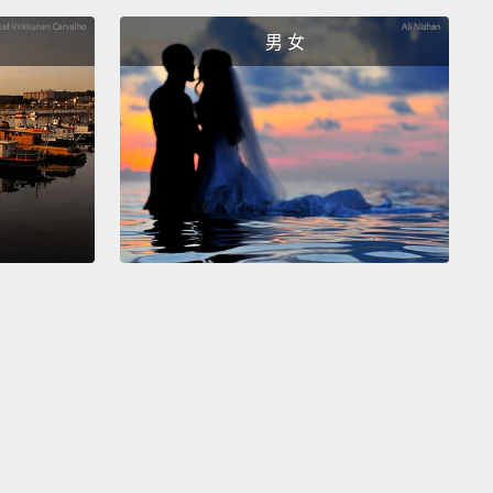
分之三月台真的存在嗎？答案是肯定的。去倫敦國王十
男 女
就能找到它。許多「哈粉」在著名的秘密月台旁排隊等
。可以抓住已經有一半穿過牆面的行李推車。在這個熱
景點旁有間「哈利波特商店」。裡頭販售各式各樣的有
，像是金探子。
Potter: The Exhibition
allows visitors to get a closer
t the skills used to create some of the props used in
vies.
Harvest mandrakes, try your luck with
tch, and get sorted into a house.
The exhibition
s around the world,
so check to see when it's in
ty.
波特魔法世界展」讓訪客能進一步認識電影中的部分道
何製作出來的。你可以採集魔蘋果，參加魁地奇碰碰運
看看會自己會被分到哪個學院。這是全球巡迴的展覽，