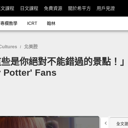
英文課程
日文課程
免費資源
關於希平方
用戶見證
專欄教學
ICRT
翰林
ultures
北美腔
/
你絕對不能錯過的景點！」- Wor
 Potter' Fans
全文