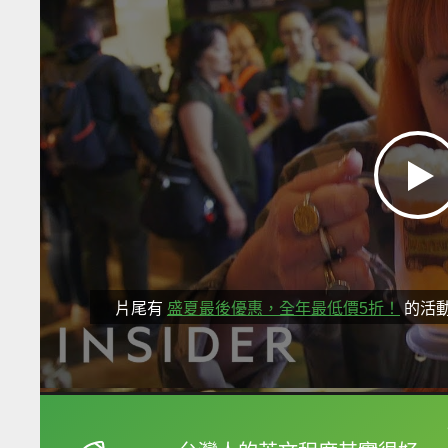
片尾有
盛夏最後優惠，全年最低價5折！
的活
框選或點兩下字幕可以