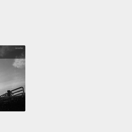
查查看什麼時候會去到你的城市吧。
izarding bartending course will teach you how to
 the perfect magical drink.
Throw on a robe and
 wand to be part of The Cauldron Magical
ence.
The one-hour-and-45-minute class will turn
to a potions master.
Guests use their wands to
se beer from the tree of life, then make two
ctive potions.
The Cauldron originally opened as a
 but is now located in four cities around the world.
n find it in New York City, London, Edinburgh, and
.
調酒體驗課教你如何調製出完美的魔法飲料。換上巫師
起魔杖，去趟「The Cauldron 巫師酒吧」來個魔法調酒