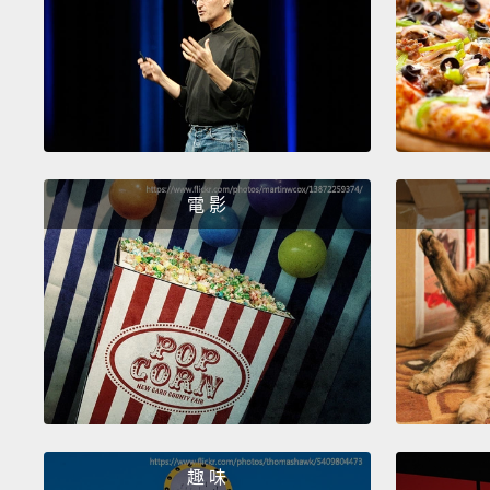
電 影
趣 味