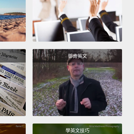
-themed restaurant in Singapore.
Blue Curacao
r is poured into a small cauldron, followed by
d rum.
The final touch includes a few dashes of
on flakes to create fire.
加坡的哈利波特主題餐廳「Platform 1094」喝杯火盃的
尾酒。藍柑橘香甜酒倒入一個小型大釜，再將萊姆酒點
鄧肯英文
入。最後再撒上一些肉桂粉引燃火焰。
like a wizard at the Georgian House Hotel in
n,
where the rooms are inspired by the Harry Potter
.
The Wizard Chambers and Enchanted Chambers
 accessed through a bookcase door.
Walk through
ndlelit passageway with portraits hanging on the
The rooms feature velvet curtains, cauldrons,
學英文技巧
d-glass windows,
and other ancient artifacts that