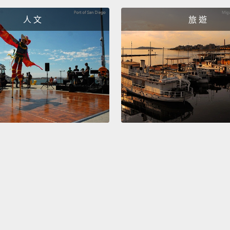
九又四
人 文
旅 遊
字車站
著拍照
門拍照
趣商品
Harry 
look a
the mo
Quiddi
travel
your ci
「哈利
具是如
氣，或