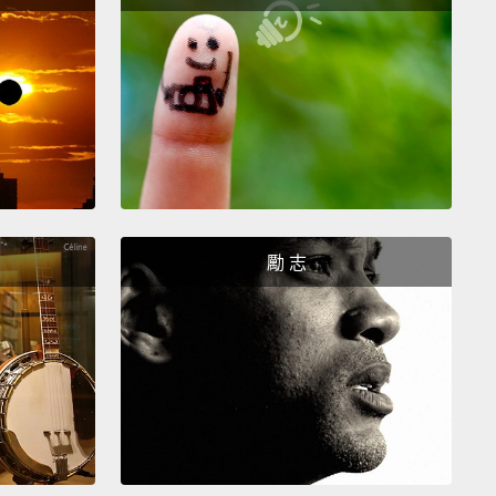
ff a Wizarding World feel.
敦格魯吉亞別墅酒店，彷彿自己就是巫師，置身於哈利
說中學院的寢室。穿過書櫃造型的門就能抵達巫師套房
套房。走過掛滿畫像的燭光長廊。房內掛有天鵝絨窗
著大釜，窗戶是彩色玻璃窗，此外也陳列一些讓人彷彿
師世界的古老文物。
re a real Platform Nine and Three-Quarters?
The
勵 志
 is yes.
Find it at King's Cross Station in London.
heads line up to take a picture next to the famous
train platform.
Hold on to the luggage trolley that's
y halfway through the barrier.
Next to the photo op
 Harry Potter Shop.
Inside, they sell tons of fun
ndise, like golden snitches.