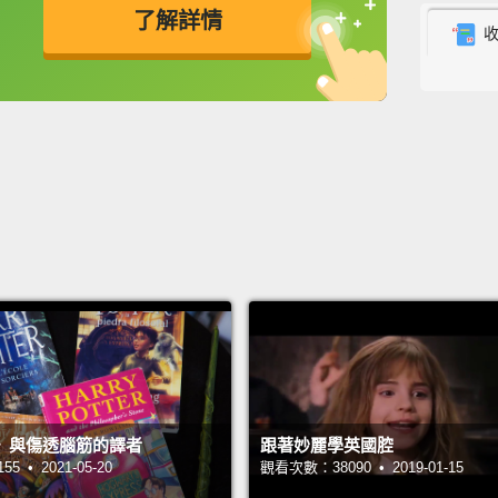
了解詳情
the Fo
authen
英
中
免費功能
功能升級
learni
how or
them o
and Bu
about 
踏上這
室，你
廳等經
展魔法
作出來
》與傷透腦筋的譯者
跟著妙麗學英國腔
油啤酒
 • 2021-05-20
觀看次數：38090 • 2019-01-15