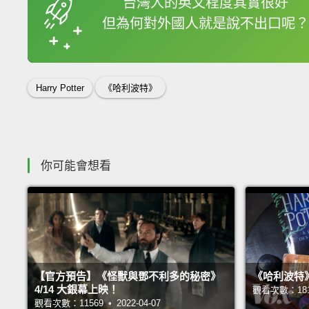
台灣人的英文程度其實很好
但為何對外國人就是說不出口呢？
收錄佳句
Harry Potter
《哈利波特》
你可能會想看
【官方預告】《怪獸與鄧不利多的秘密》
《哈利波特
4/14 大銀幕上映！
觀看次數：18155
觀看次數：11569 • 2022-04-07