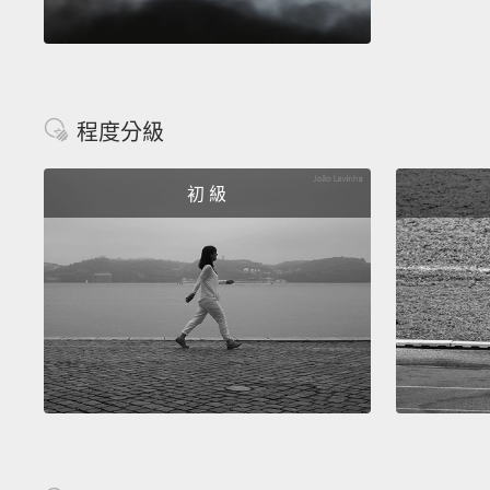
程度分級
初 級