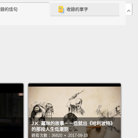
收錄的佳句
收錄的單字
rbidden Forest and the Great Hall.
Explore
tic handcrafted props
and get interactive by
ng wizard moves and wand choreography.
Learn
iginal costumes from the movie were made and try
n for yourself.
The studio also serves Butterbeer
tterbeer ice cream.
Admission for the tour costs
56 dollars.
趟倫敦之旅，走入哈利波特的世界。在華納兄弟工作
可以一窺電影製作的魔法。走入禁忌森林和霍格華茲大
典場景。近距離接觸栩栩如生的手工道具，學著巫師施
、揮舞魔杖來趟互動體驗。實際了解電影戲服是如何製
的，並將它們穿戴在身上。工作室也販售奶油啤酒和奶
J.K. 羅琳的故事－－造就出《哈利波特》
冰淇淋。入場費約為 56 美元。
的那段人生低潮期
觀看次數：36820 • 2017-09-18