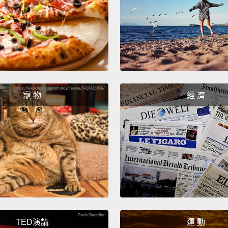
Potter
liqueu
torche
cinnam
前往新
考驗雞
寵 物
經 濟
火後倒
Sleep 
Londo
books
can be
the ca
walls.
TED演講
運 動
staine