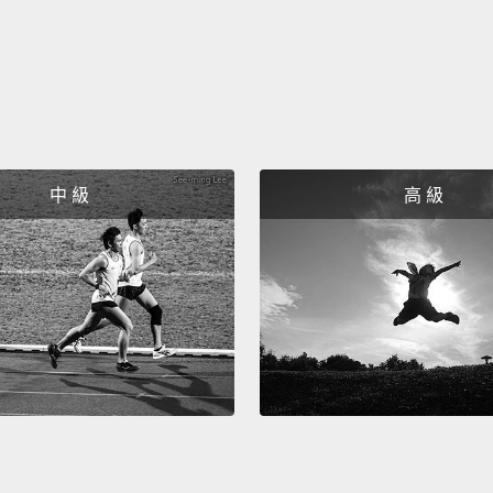
所以去
This w
create
grab a
Experi
中 級
高 級
you in
dispen
intera
pop-up
You ca
Dublin
魔藥學
袍、拿