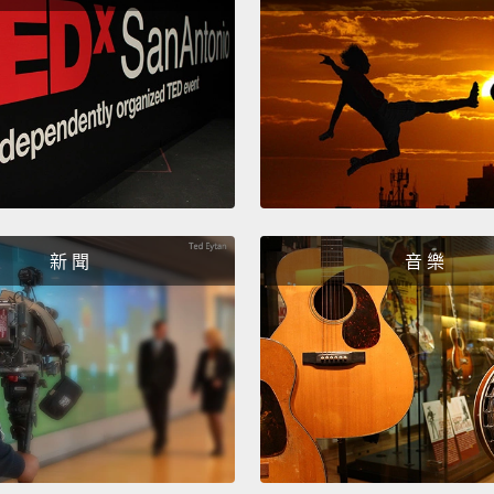
What's
你覺得
I thin
我覺得
Why?
為什麼
新 聞
音 樂
Becaus
因為我
What's
Trump
一聽到