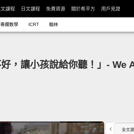
英文課程
日文課程
免費資源
關於希平方
用戶見證
專欄教學
ICRT
翰林
小孩說給你聽！」- We Ask Ki
全文