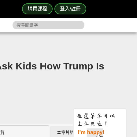
購買課程
登入/註冊
ds How Trump Is
瀏覽
本章片語 (3)