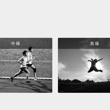
Why n
為什麼
He tre
smart.
中 級
高 級
他對別
What's
要你講
He has 
他髮型
He has
他髮型