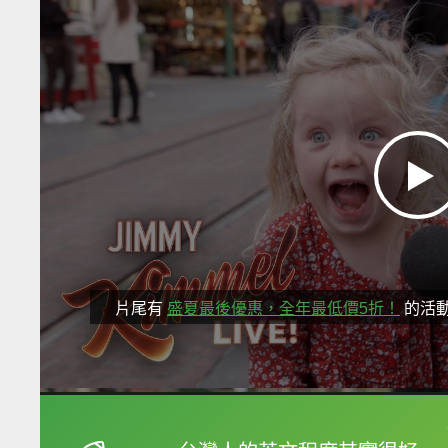
片尾有
盛夏最後優惠，全年最低價5折！
的活
框選或點兩下字幕可以