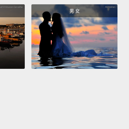
es.
男 女
es of what?
照片？
cess.
照片。
esses?
 think he's smart?
他聰明嗎？
。