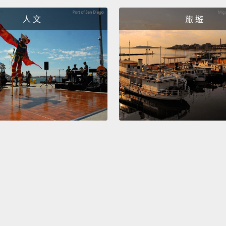
Pictur
照片。
人 文
旅 遊
Pictur
什麼的
A prin
公主的
Princ
公主？
Do you
妳覺得
No.
不聰明