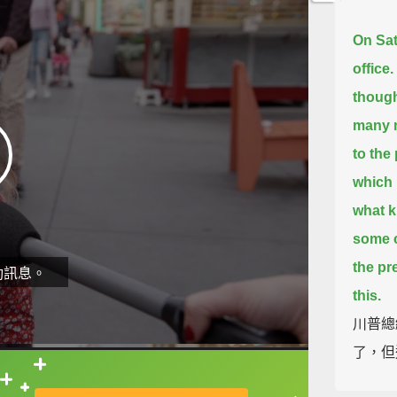
On Sat
office.
though
many 
to the 
which i
what ki
some c
the pr
動訊息。
this.
川普總
了，但
統的支
直接查字典喔！