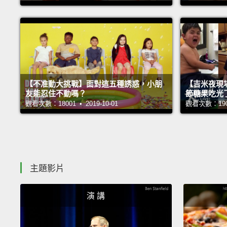
【不准動大挑戰】面對這五種誘惑，小朋
【吉米夜現
友能忍住不動嗎？
節糖果吃光
觀看次數：18001 • 2019-10-01
觀看次數：19096
主題影片
演 講