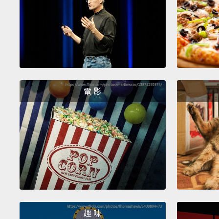
電 影
趣 味