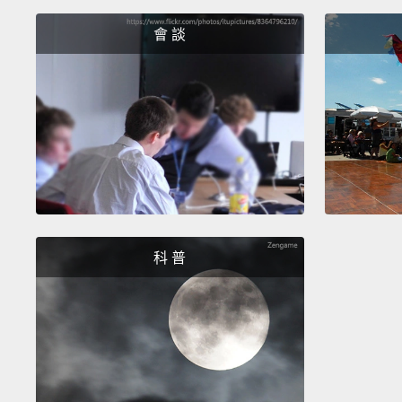
會 談
科 普