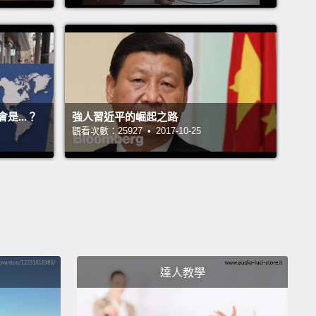
得他做了什麼很棒的事？
e the world.
界。
ed the world?
From what?
...？
強人習近平的崛起之路
世界？免於什麼？
觀看次數：25927 • 2017-10-25
harmony.
平。
 think Donald Trump has done a good job in his
ear as a president?
唐納‧川普當總統的第一年當得如何？
達人教學