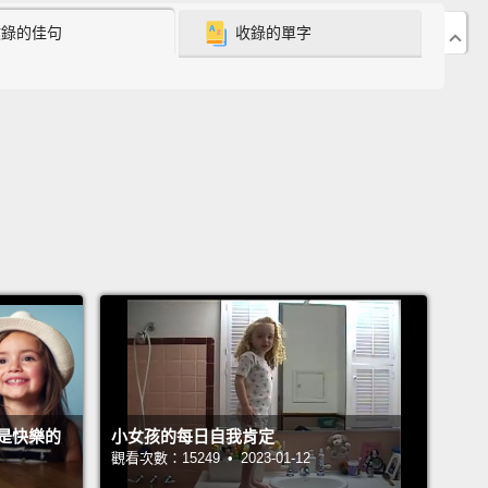
這是大人的民調。我倒想看看小孩對川普當總統的第一
收錄的佳句
收錄的單字
麼想法。於是我們在街上攔了些小孩，然後問他們「總
好不好？」以下就是他們的答案。
 you think Trump has done in his first year in
?
川普執政的第一年做得怎麼樣？
 you think Trump has done in his first year in
?
川普執政的第一年做得怎麼樣？
是快樂的
小女孩的每日自我肯定
觀看次數：15249 • 2023-01-12
o you think he's done that's so great?