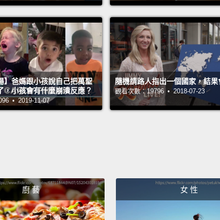
那你覺
To sav
拯救世
He sav
場】爸媽跟小孩說自己把萬聖
隨機請路人指出一個國家，結果會是
了，小孩會有什麼崩潰反應？
他拯救
觀看次數：19796 • 2018-07-23
 • 2019-11-07
From 
免於和
Do you
first y
妳覺得
廚 藝
女 性
No.