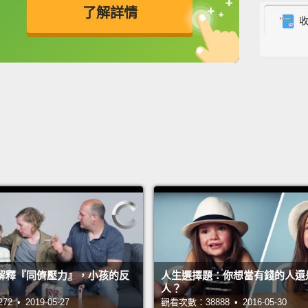
是。但
了解詳情
年有什
英
中
免費功能
功能升級
統當得
How do
office
你覺得
How do
office
你覺得
Great.
很棒。
解釋『同儕壓力』，小孩的反
人生選擇題：你想當有錢的人還
人？
What d
 • 2019-05-27
觀看次數：38888 • 2016-05-30