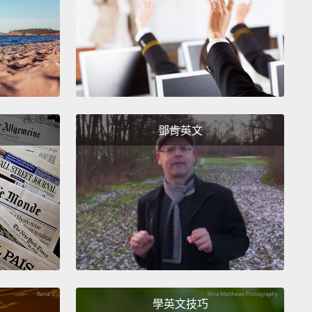
ot?
不好？
e he wants to put a wall over Mexico, and I, like,
oing to Mexico.
鄧肯英文
想要在墨西哥邊境築一道牆，可是我很愛去墨西哥。
 the first thing you think of when I say Donald
?
唐納·川普你第一個會想到什麼？
fingers
and orange face.
短，而且柑仔臉。
學英文技巧