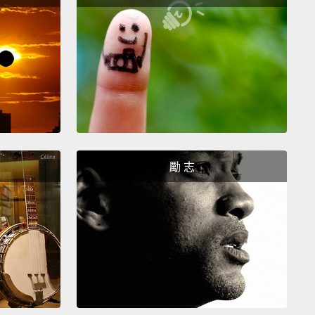
 the worst thing he's done?
他做過最糟糕的事是什麼？
k he needs to stop threatening North Korea.
他不該再繼續威脅北韓了。
？
勵 志
e I don't want to get nuked.
不想被核彈炸。
 the first thing you think of when you hear Donald
?
唐納·川普妳第一個會想到什麼？