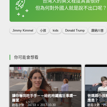
台灣人的英文程度其實很好
但為何對外國人就是說不出口呢？
收錄佳句
Jimmy Kimmel
小孩
kids
Donald Trump
唐納川普
你可能會想看
讓你嚇到吃手手－－紐約地鐵瘋狂事蹟一
爸媽跟小孩
籮筐
應是？
觀看次數：24733 • 2017-10-30
觀看次數：25272