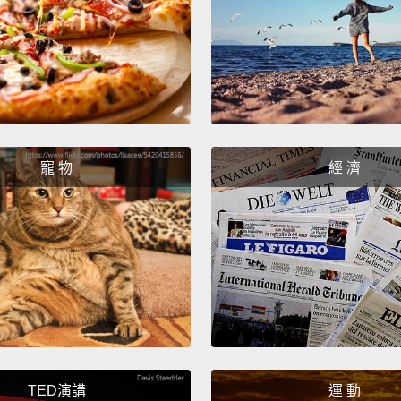
不好。
Why n
為什麼
Becaus
love g
寵 物
經 濟
因為他
What's
Trump
一說到
Small 
手指很
TED演講
運 動