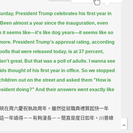
urday, President Trump celebrates his first year in
Been almost a year since the inauguration, even
 it seems like—it's like dog years—it seems like so
more.
President Trump's approval rating,
according
polls that were released today, is at 37 percent,
sn't great.
But that was a poll of adults. I wanna see
ds thought of his first year in office.
So we stopped
hildren out on the street and asked them
"How is
esident doing?" And their answers went exactly like
統在周六慶祝執政周年。雖然從就職典禮算起快一年
這一年過得－－有夠漫長－－簡直是度日如年。川普總
持度，根據今天更新的民調顯示是 37%，不怎麼好就