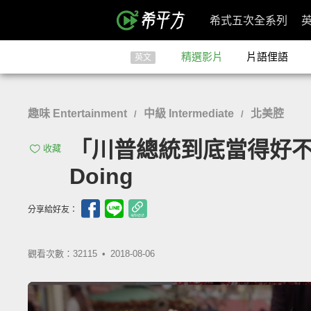
希式五次全系列
精選影片
片語俚語
英文
趣味 Entertainment
中級 Intermediate
北美腔
/
/
「川普總統到底當得好不好，讓
收藏
Doing
分享給好友：
觀看次數：32115 •
2018-08-06