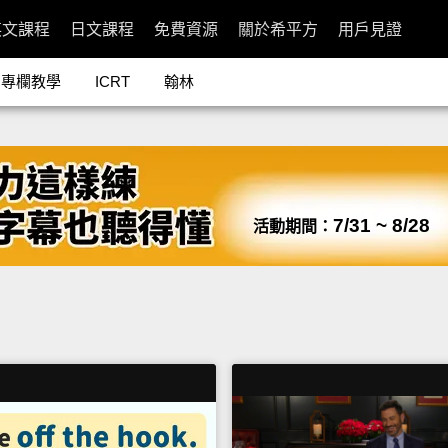
英文課程
日文課程
免費資源
關於希平方
用戶見證
專欄教學
ICRT
翰林
7/31 ~ 8/28
活動期間：