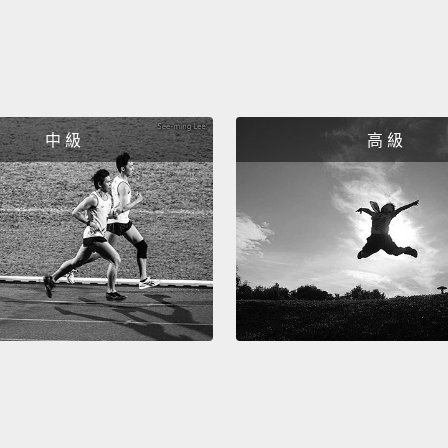
experi
五：迷
人，但
善變。
成長。
中 級
高 級
長。它
Do you
some
Also, 
helpful
help, 
Thanks
你現在
分享你