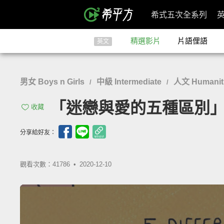
希式五次全系列
精選影片
片語俚語
英文
男女 Boys n Girls
中級 Intermediate
人文 Humaniti
/
/
「迷戀與愛的五種區別」- 5 Dif
收藏
分享給好友：
觀看次數：41786 •
2020-12-10