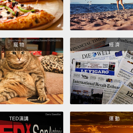
茁壯。
呢？迷
樣的顏
來。但
展現脆
寵 物
經 濟
美好回
療傷。
Three:
trust.
insecu
is buil
someon
TED演講
運 動
posses
fears,