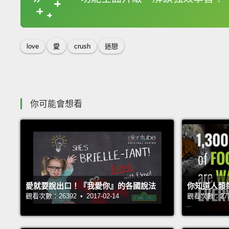
收錄佳句
love
愛
crush
迷戀
你可能會想看
愛就要說出口！『我愛你』的各國說法
你知道人類
觀看次數：26392 • 2017-02-14
觀看次數：27361