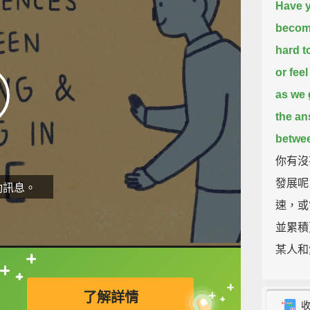
Have 
becom
hard t
or feel
as we 
the an
betwee
你有沒
發展呢
動訊息。
速，或
並累積
某人和
直接查字典喔！
One: A
了解詳情
When y