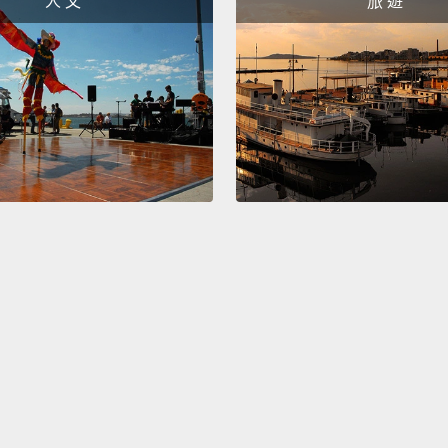
人 文
旅 遊
even m
四：迷
時，常
長，帶
－一個
在迷戀
Five: A
crush 
years 
incons
When l
vulner
someo