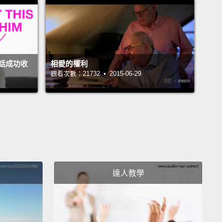
時候悄悄出現。
 crush forms from the basics, while love thrives
eep connections.
Have you ever liked someone
話成功收
相愛的權利
e they shared the same interests as you?
A crush
觀看次數：21732 • 2015-06-29
from basic information like that.
Maybe the two of
ve the same favorite color
or you can quote an
 movie together from beginning to end.
But that's
cessarily love.
Love isn't afraid to dive in the deep.
s us to be vulnerable and go past the small talk—
s and picture-perfect Kodak moments.
It's sharing
達人教學
s, and sometimes it means confronting the past
nding together.
戀會從基本、表面的事物產生而愛則是從深層的連結中