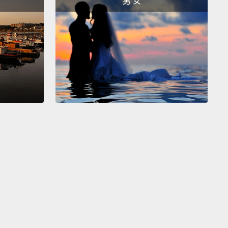
男 女
ake it past the welcome mat.
戀令人感到新鮮，而愛則令人感到熟悉。當你迷戀某人
常會感到新奇。但隨著你越來越了解一個人，愛就會滋
你進入熟悉的氛圍。這就像跟你最好的朋友相處一樣－
從內而外懂你的人；或許可能比你還要了解自己。當你
某人時，甚至會害羞到連上前打招呼都不敢。
 crush is reckless, while love is mature.
Ever had a
on someone that made you scratch your head
later?
Crushes can be confusing, reckless, and
istent.
Love isn't so easily discarded, though.
ove begins, so does maturity.
You learn how to be
able, how to compromise, and how to grow with
ne.
It's more than just a feeling, but a life-changing