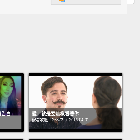
irty, and exciting.
It's a lot like dancing with a flame,
doesn't last forever.
Love, on the other hand, takes
o grow.
It demands patience, understanding, and
ork.
When we crush on someone,
it's the loud
line rush that pounds on our chest.
Love, however,
 us to find inner peace within ourselves.
 lot quieter—subtle, even, and can sneak up on us
e least expect it.
戀發展迅速，而愛會隨著時間增長。當你一開始對某人
戀時，可能會感覺很有趣、曖昧和興奮。這就跟與火共
，但這種感覺不會一直持續。另一方面，愛需要時間培
實告白
愛，就是要這樣看著你
需要耐心、理解和努力。當我們迷戀某人時，會有一種
觀看次數：26872 • 2016-04-01
腎上腺素刺激著我們的胸腔。然而，愛讓我們找到內心
。它更加寧靜－－甚至有一點微妙，而且會在我們毫無