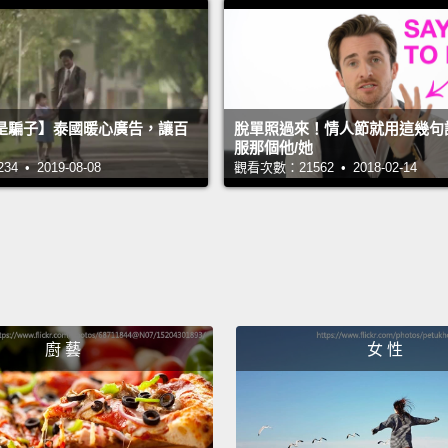
防備的
Two: A
from d
是騙子】泰國暖心廣告，讓百
脫單照過來！情人節就用這幾句
becaus
服那個他/她
 • 2019-08-08
觀看次數：21562 • 2018-02-14
forms 
you ha
entire
not ne
It ask
hobbie
廚 藝
女 性
secret
and me
二：迷