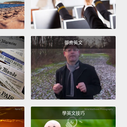
你有沒有曾經因為某個人跟你有共同的興趣而喜歡上他
戀就是從那樣的基本資訊中產生。可能你們兩個喜歡一
色，或是你們可以一起將某部電影的台詞從頭到尾背出
那不一定是愛。愛禁得起進入更深層的世界。它使我們
弱並讓我們跨越那些閒聊－－興趣和值得用照片留念的
鄧肯英文
憶。愛在於分享祕密，有時候也意味著面對過去並一起
 A crush might feel insecure, while love stems from
Crushing on someone can leave you feeling
re when you compare yourself to others.
But love
t on the foundation of trust.
When you love
e, you feel at ease with them.
You are neither
學英文技巧
sive nor jealous.
Love teaches us to let go of our
 whereas crushing on someone allows them to