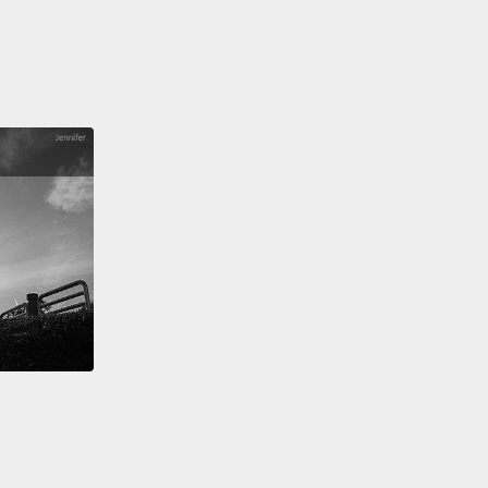
ence.
戀是魯莽的，而愛是成熟的。你有沒有曾經迷戀過某
卻在多年後困惑不已呢？迷戀可能會令人不解、魯莽又
但愛不會那麼容易被拋棄。當愛萌芽時，我們也會跟著
你會學習如何展現脆弱、如何妥協以及如何與他人成
不僅僅是一個感覺，而是一場會改變人生的經歷。
 think you're crushing or falling in love with
one?
Please share your thoughts with us below.
don't forget to subscribe to our channel for more
 tips,
and share this video with others.
With your
we can reach more people and provide our support.
 for watching.
是否有迷戀某人或是愛上某人呢？請在下方留言跟我們
的想法。另外，如果想要獲得更多實用的資訊，就別忘