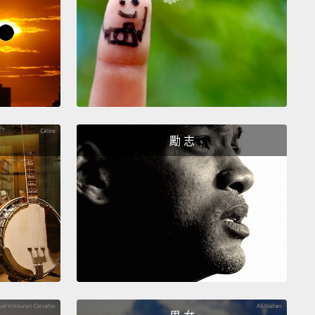
戀可能會使人沒安全感，愛則是出於信任。當我們迷戀
，會因為與其他人的比較而感到不安。但愛是建立在信
礎上。當你愛著某人時，會覺得和他相處很自在。你既
佔有慾也不會吃醋。愛教我們克服恐懼，而迷戀只會使
直徘徊。
勵 志
 crush feels new, while love feels familiar.
When
ush on someone, it often feels fresh and young.
 you get to know someone better, love forms,
 you enter rooms that feel familiar.
It's like being
our best friend—
someone who knows you inside
t;
perhaps better than you may know yourself.
ou're crushing on someone, you're too shy to