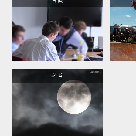
會 談
科 普