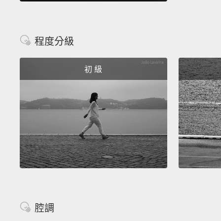
程度分級
初 級
腔調