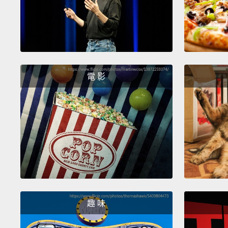
電 影
趣 味