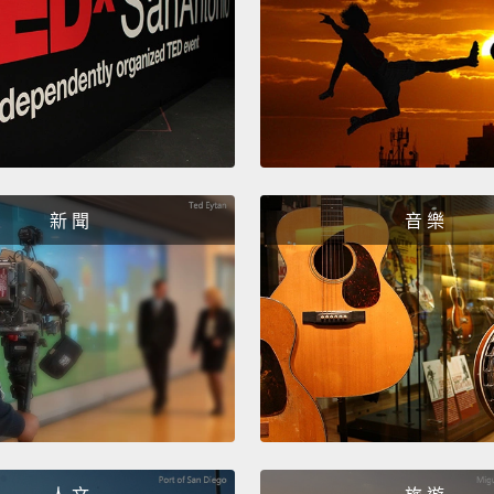
linger.
三：迷
某人時
任的基
不會有
恐懼一
新 聞
音 樂
Four: A
you cr
But as
making
with y
and ou
When y