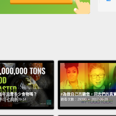
fun, fl
英
中
免費功能
功能升級
but it 
time t
hard w
adrena
allows
It's a
when w
一：迷
產生迷
舞很像
每年浪費多少食物嗎？
#為做自己而驕傲，同志們的真
養。它
 • 2016-09-14
觀看次數：29390 • 2017-06-28
巨大的
的平靜