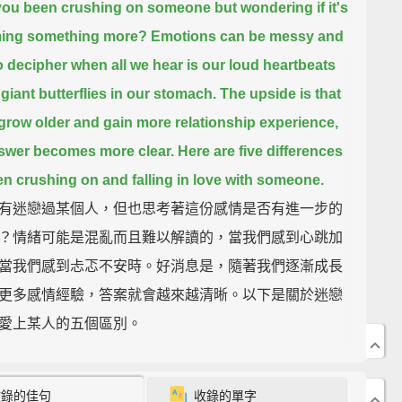
you been crushing on someone
but wondering if it's
ing something more?
Emotions can be messy and
o decipher
when all we hear is our loud heartbeats
 giant butterflies in our stomach.
The upside is that
grow older and gain more relationship experience,
swer becomes more clear.
Here are five differences
n crushing on and falling in love with someone.
有迷戀過某個人，但也思考著這份感情是否有進一步的
？情緒可能是混亂而且難以解讀的，當我們感到心跳加
當我們感到忐忑不安時。好消息是，隨著我們逐漸成長
更多感情經驗，答案就會越來越清晰。以下是關於迷戀
愛上某人的五個區別。
 crush develops fast, while love grows over time.
收錄的佳句
收錄的單字
ou first develop a crush on someone,
it can feel