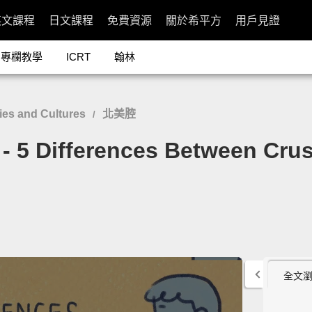
英文課程
日文課程
免費資源
關於希平方
用戶見證
專欄教學
ICRT
翰林
es and Cultures
北美腔
/
ferences Between Crushin
全文