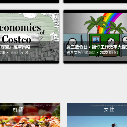
kilogr
the Sp
how of
entire
因此，奧
 的『尋寶』經濟策略
週三放假日，讓你工作效率大提
 • 2022-07-01
觀看次數：31682 • 2022-01-21
磅，幾乎
身輕量
In the
accele
(miles
Concep
廚 藝
女 性
perman
the ro