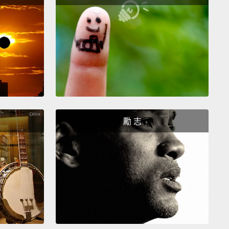
駛座就是典型的奧迪。
strument cluster is completely digital.
The large,
imensional display contains all the information
ed by the driver and replaces the classic MMI
 display.
是完全數位化的。大的，3D的顯示器包含所有駕駛人需
訊並且替換了經典的MMI中央顯示。
勵 志