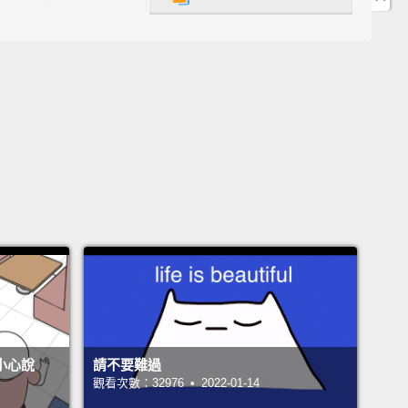
ry first glimpse of the show car awakens the
es of its legendary ancestor,
the 1984 Sports
o.
The foundation is provided by the powerful
 day Audi RS-5.
Like its predecessor from 1984,
10 show car is also a two-seater.
The body is made
ily of aluminum,
with the hood, the rear hatch, and
components made of carbon.
瞥見這輛展示車喚醒了對於它的傳奇祖先─1984年的
ts Quattro的記憶。這輛車的底盤是由現代有力的奧迪RS-
。像是它的1984年的前身，這輛2010展示車也是兩人
身主要是鋁製的，而引擎蓋，後艙和其他的部分是碳纖
。
不小心說
請不要難過
觀看次數：32976 • 2022-01-14
esult, the Audi Quattro Concept weights just 1,300