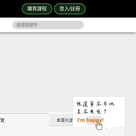
購買課程
登入/註冊
瀏覽
本章片語 (0)