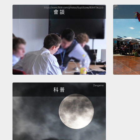
會 談
科 普