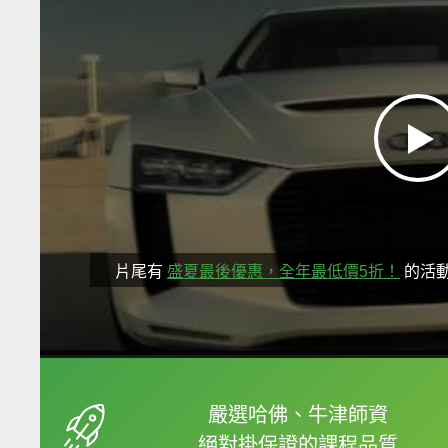
片尾有
盛夏最後優惠，全年最低價5折！
的活
框選或點兩下字幕可以
嚴選哈佛、牛津師資
絕對掛保證的課程品質