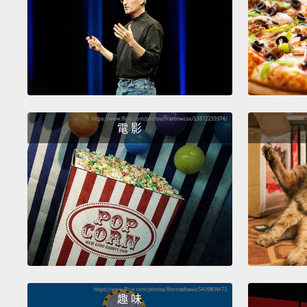
電 影
趣 味