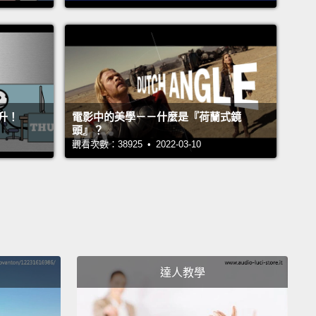
ams,
or 2866.01 pounds,
almost exactly the same as
orts Quattro from 1984.
The light weight's know-
 the Quattro Concept body
will characterize Audi's
 production model portfolio in the future.
迪Quattro概念車重僅有1,300公斤，或是2866.01英
升！
電影中的美學－－什麼是『荷蘭式鏡
頭』？
跟1984年的Sports Quattro一樣重。Quattro概念車車
觀看次數：38925 • 2022-03-10
化的知識將代表未來的奧迪整個生產型號計畫。
 Audi Quattro Concept,
the longitudinal FSI Turbo
rates from 0 to 100 kilometer an hour,
or 62.14 MPH
 per hour),
in only 3.9 seconds.
The Audi Quattro
t uses the latest evolutionary stage of the Quattro
達人教學
ent all-wheel drive system
to deliver its power to
ad.