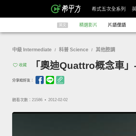
希式五次全系列
精選影片
片語俚語
英文
中級 Intermediate
科普 Science
其他腔調
/
/
「奧迪Quattro概念車」- A
收藏
分享給好友：
觀看次數：21586 •
2012-02-02