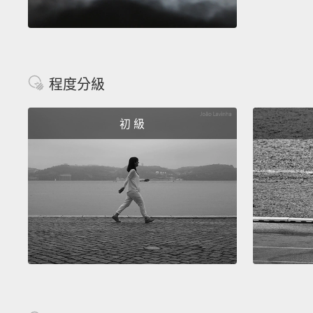
程度分級
初 級