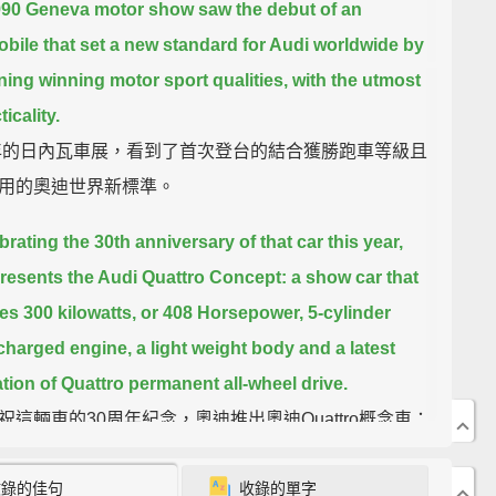
990 Geneva motor show
saw the debut of an
bile that set a new standard for Audi worldwide
by
ing winning motor sport qualities, with the utmost
ticality.
0年的日內瓦車展，看到了首次登台的結合獲勝跑車等級且
用的奧迪世界新標準。
brating the 30th anniversary of that car this year,
resents the Audi Quattro Concept:
a show car that
es 300 kilowatts,
or 408 Horsepower,
5-cylinder
charged engine,
a light weight body and a latest
tion of Quattro permanent all-wheel drive.
祝這輛車的30周年紀念，奧迪推出奧迪Quattro概念車：
示車提供了300千瓦，或是408匹馬力，五汽缸渦輪增壓
收錄的佳句
收錄的單字
輕量化車身和最新一代Quattro的固定四輪驅動系統。