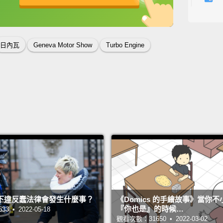
英
中
免費功能
功能升級
The ve
memori
日內瓦
Geneva Motor Show
Turbo Engine
Quattr
modern
the 20
primar
other 
第一次
Spor
5提供
座。車
維做的
下違反蠢法律會發生什麼事？
《Domics 的手繪故事》當你
『你也是』的時候…
 • 2022-05-18
觀看次數：31650 • 2022-03-02
As a r