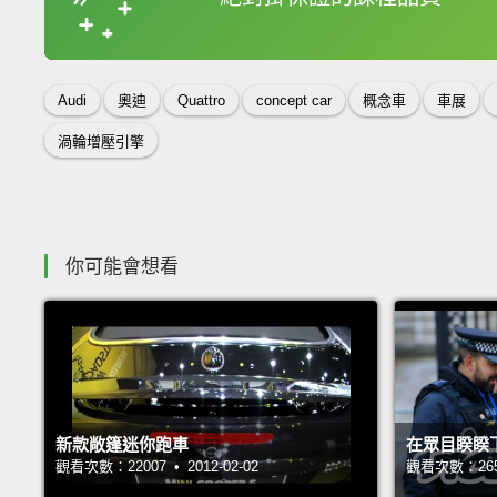
收錄佳句
Audi
奧迪
Quattro
concept car
概念車
車展
渦輪增壓引擎
你可能會想看
新款敞篷迷你跑車
在眾目睽睽
觀看次數：22007 • 2012-02-02
觀看次數：26533