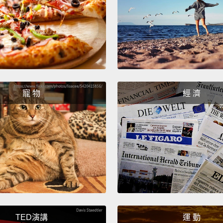
在奧迪
100公
車使用
到地面
The in
寵 物
經 濟
dashbo
separa
filigr
design
the coc
這輛跑
像是浮
量化前
TED演講
運 動