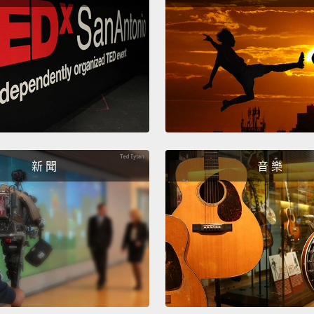
計的駕
The in
tree-d
requir
central
儀表組
要的資
新 聞
音 樂