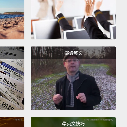
Quattro概念車裡，縱向的FSI渦輪引擎加速從每小時0到
里，或是62.14英里，只要3.9秒。這輛奧迪Quattro概念
最新革命性階段的Quattro固定四輪驅動系統去傳輸動力
。
terior of the coupe is reduced and clean.
The
鄧肯英文
ard is very slender
and seems to float over the
te center console.
Awaiting the two occupants are
ee bucket seats, developed with a goal of lightweight
 of the forefront.
The classic driver orientation of
kpit is typical Audi.
車的內裝是精簡且乾淨的。儀錶板是很修長的，看起來
在分開的中央控制器上面。等著兩位車主的是，為了輕
端而設計的華麗金邊裝飾賽車桶座。經典駕駛導向而設
學英文技巧