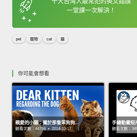
十大台灣人最常犯的英文錯誤
一堂課一次解決！
收錄佳句
pet
寵物
cat
貓
你可能會想看
親愛的小貓：關於那隻笨狗狗...
手繪動畫短片
觀看次數：44766 • 2014-10-17
觀看次數：34957