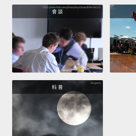
會 談
科 普