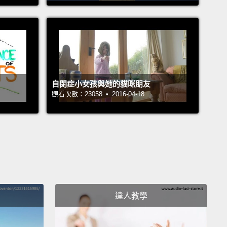
兄，呃，現在是，像是，早上五點了，而你還沒餵我。
.你打算起來餵我了嗎？
 dead birds aren't good enough for you?
Do you
ow hard I work to bring dead birds home for this
?!
You don't appreciate me, and I don't know how
自閉症小女孩與她的貓咪朋友
觀看次數：23058 • 2016-04-18
onger I can stand this!
Yes, I want a tuna treat!
以死鳥對你來說不夠好？你知道我為了這個家，付出多
才把死鳥帶回來嗎？!你不懂得感激我，我不知道我還能
樣多久!對，我想要鮪魚罐罐!
de, I don't wanna come off, like, overly critical or
ng,
and, like, don't take this, like, personally, but,
達人教學
u're not very good at, like, feeding me, so you
ly should, like, work on that.
Dude, wake up, wake