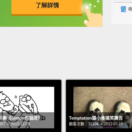
了解詳情
I know,
我懂、
英
中
免費功能
功能升級
I mean,
for dr
我的意
吃乾飼
No—yes
her.
Sh
不－－
嘴、閉
Hey, du
集《Simon的貓咪》
Temptation貓小食搞笑廣告
 • 2013-12-03
觀看次數：31104 • 2012-07-19
yet.
Uh