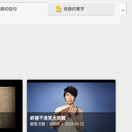
 I know! It's crazy!
收錄的佳句
收錄的單字
我懂!這太瘋狂了!
 okay, like, I like dry food,
but I'm not gonna just go
y food every day.
思是，好，就像，我喜歡乾飼料，但我才不要每天就只
料啊。
, exactly! It's ridiculous!
It's just—oh, it's her, it's
ut up, shut up, shut up.
Hey, what's up...
對，沒錯!太荒謬了!就是－－喔，她來了，她來了。閉
嘴、閉嘴。嘿，妳好嗎...
de, uh, it's, like, five a.m. and you haven't fed me
終極不准笑大挑戰
觀看次數：24858 • 2018-01-12
...are you gonna wake up and do that?