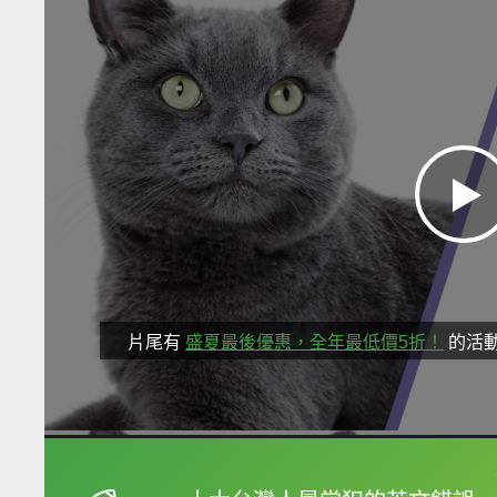
片尾有
盛夏最後優惠，全年最低價5折！
的活
框選或點兩下字幕可以