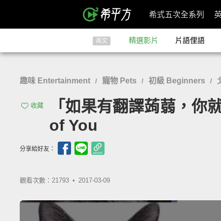
希式五次全系列
精選影片
片語俚語
英文
趣味 Entertainment
寵物 Pets
初級 Beginners
/
/
/
「如果有翻譯蒟蒻，你就可以聽
收藏
of You
分享給好友：
觀看次數：21793 •
2017-03-09