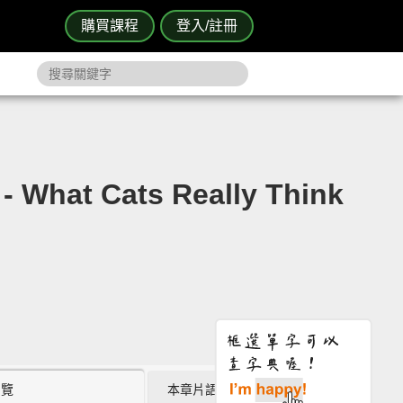
購買課程
登入/註冊
ats Really Think
瀏覽
本章片語 (0)