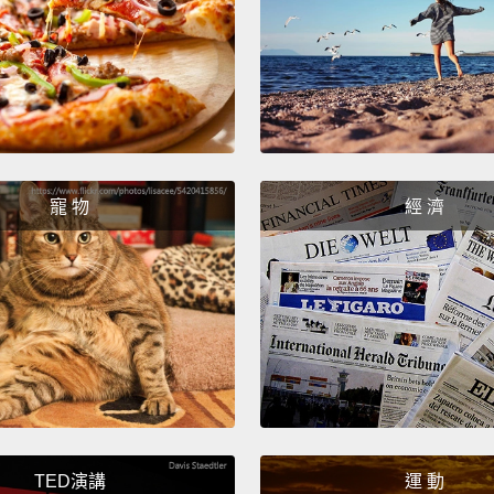
up.
Wa
呃..
把這看
以你也
醒醒、
寵 物
經 濟
**** th
去這杯
TED演講
運 動