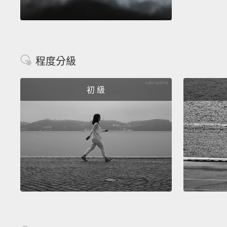
程度分級
初 級