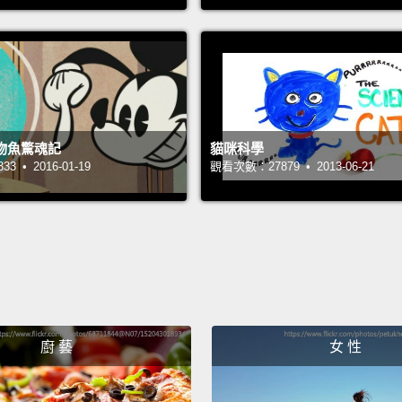
嘿，老
呃..
Oh, so
know h
family
物魚驚魂記
貓咪科學
 • 2016-01-19
觀看次數：27879 • 2013-06-21
much l
噢，所
少心血
容忍這
Uh...du
anythi
廚 藝
女 性
uh...
yo
probab