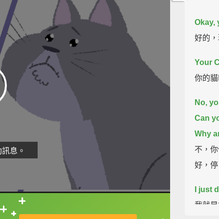
Okay, 
好的，
Your C
你的貓
No, yo
Can yo
Why ar
不，你
動訊息。
好，停
I just
我就是
直接查字典喔！