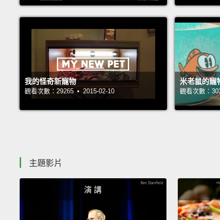
我的怪奇新寵物
米老鼠的寵
觀看次數：29265 • 2015-02-10
觀看次數：30333
主題影片
演 講