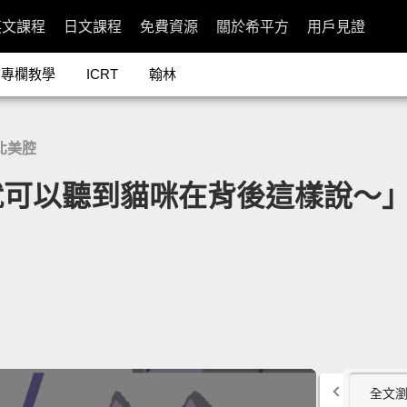
英文課程
日文課程
免費資源
關於希平方
用戶見證
專欄教學
ICRT
翰林
北美腔
到貓咪在背後這樣說～」- What C
全文