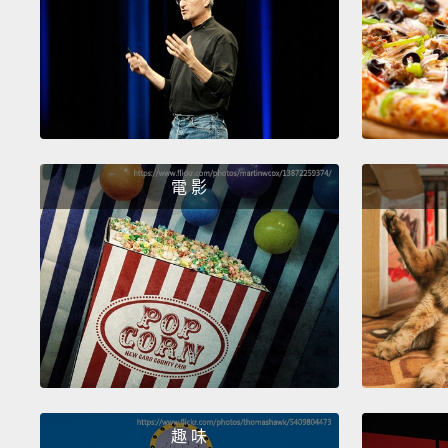
電 影
趣 味