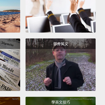
ke up, wake up.
.老兄，我不想要變得，像是，太機車還是什麼的，還有別
成是針對個人的，但，呃...你不是很在行於餵食我，所
許該，像是，在那方面多加把勁。老兄，醒醒、醒醒。
醒醒啊。
鄧肯英文
is cup.
子的。
學英文技巧