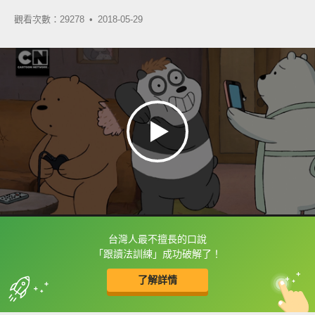
觀看次數：29278 •
2018-05-29
台灣人最不擅長的口說
框選或點兩下字幕可以直接查字典喔！
「跟讀法訓練」成功破解了！
了解詳情
英
中
收錄佳句
功能升級