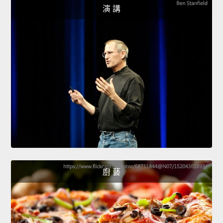
演 講
廚 藝