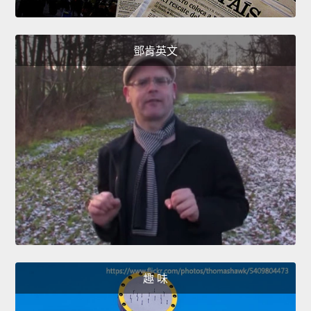
鄧肯英文
趣 味