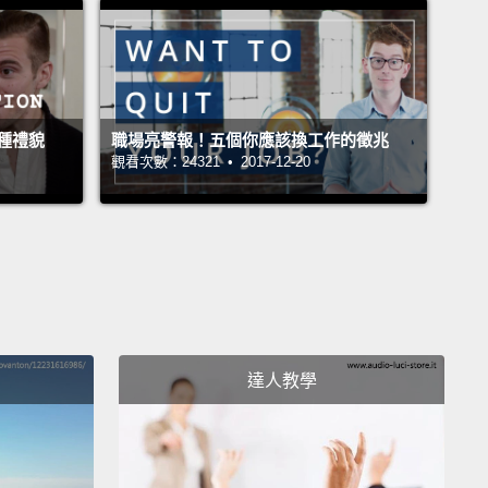
on't get the wrong impression, Frank.
But money
，Frank。但有錢就能大聲說話。
st no one ever talks to me.
種禮貌
職場亮警報！五個你應該換工作的徵兆
觀看次數：24321 • 2017-12-20
來沒人跟我說過話。
ou cut that out!
Can I say something?
夠了喔!我可以說一句話嗎？
 ears.
恭聽。
達人教學
 about last quarter?
You don't still have a chip on
houlder, do you?
上一季嗎？你不會還耿耿於懷吧？