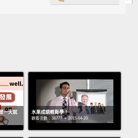
.這不對外公開啊？真對不起。
'm not pointing fingers, Frank,
but a little birdie told
hat was that again?
我沒有在指責誰，Frank，不過有小小鳥兒跟我說... 再
是什麼？
im.
。
s, yes.
啦。
第一天就
水果成語輕鬆學！
!
觀看次數：38777 • 2015-04-20
!