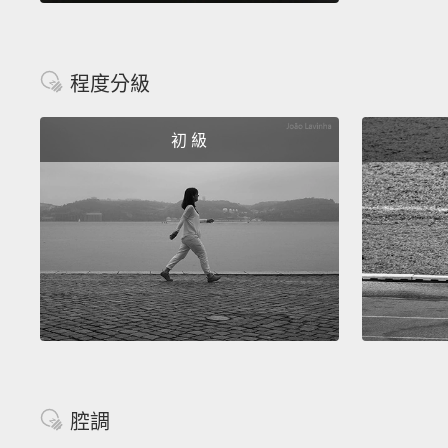
程度分級
初 級
腔調