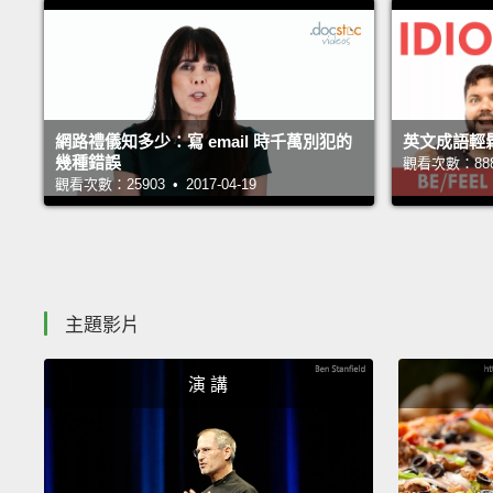
網路禮儀知多少：寫 email 時千萬別犯的
英文成語輕鬆學：
幾種錯誤
觀看次數：88875
觀看次數：25903 • 2017-04-19
主題影片
演 講