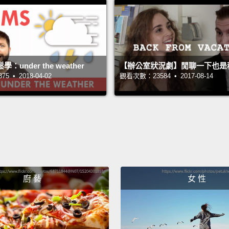
Now, d
talks.
別誤會
It's ju
under the weather
【辦公室狀況劇】閒聊一下也是
 • 2018-04-02
觀看次數：23584 • 2017-08-14
不過從
Hey, y
嘿，你
I'm all
我洗耳
廚 藝
女 性
Is this
your s
是因為