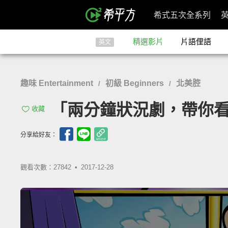
希式五次全系列
精選影片
片語俚語
英文
趣味 Entertainment
初級 Beginners
北美腔
/
/
「兩分鐘狀況劇，帶你看各種古
收藏
分享給好友：
觀看次數：27842 •
2017-12-28