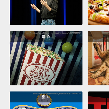
電 影
趣 味