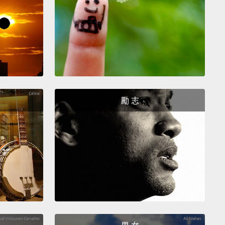
... 這什麼？
ns!
Drapes, actually. Uh, I don't know if they match
arpet or anything.
!其實是厚厚不透光的那種。呃，不知道和你的地毯還是
搭不搭。
勵 志
s.
d you're fired!
Susan, I'm ready for my two o'clock.
後你被炒魷魚了!Susan，接著我兩點的行程。