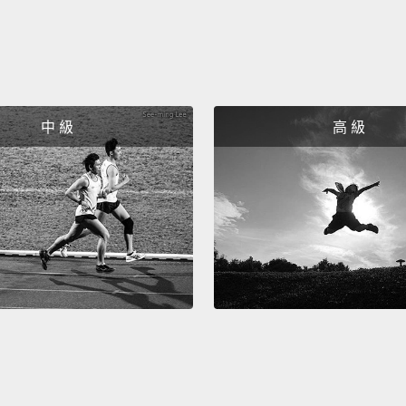
中 級
高 級