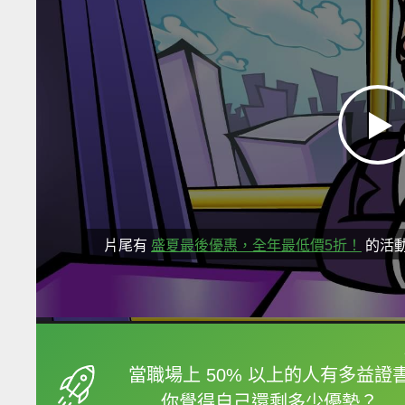
片尾有
盛夏最後優惠，全年最低價5折！
的活
框選或點兩下字幕可以
當職場上 50% 以上的人有多益證
你覺得自己還剩多少優勢？