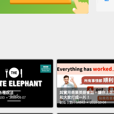
噢..
英
中
免費功能
功能升級
Now, I
me...
W
現在，
說一次
Fire h
開除他
Oh, ye
喔，對
各種說法
超實用商業英語會話，讓你上班
What?
和大家打成一片！
 • 2016-04-07
觀看次數：54843 • 2018-10-04
什麼？