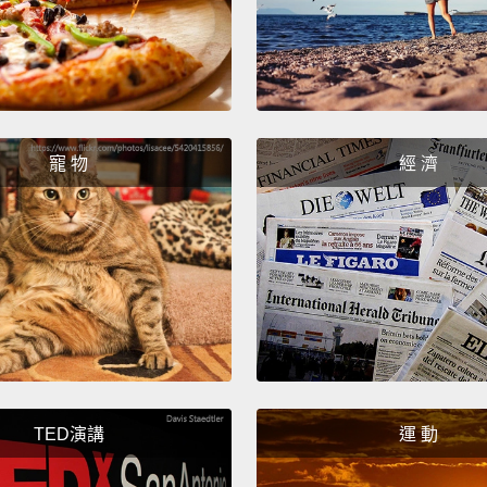
No, no
I'm be
不不，
費力氣
寵 物
經 濟
Check
將軍。
Persona
on you
it's cu
我個人
痛心，
TED演講
運 動
Oh, no,