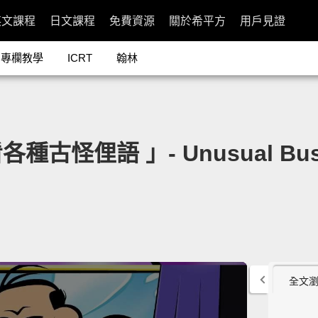
英文課程
日文課程
免費資源
關於希平方
用戶見證
專欄教學
ICRT
翰林
怪俚語 」- Unusual Busi
全文