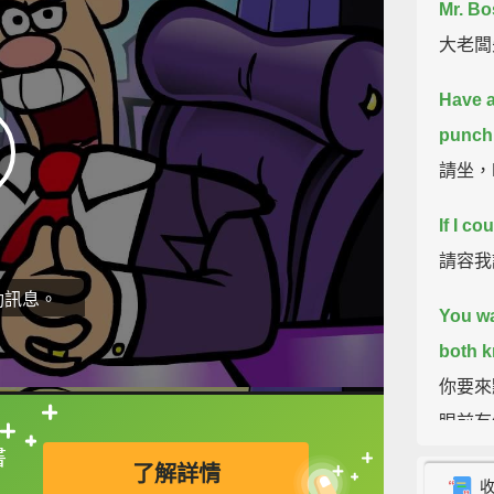
Mr. Bo
大老闆
Have a
punch
請坐，
If I cou
請容我說
動訊息。
You w
both k
你要來
眼前有
直接查字典喔！
書
了解詳情
Oh...is