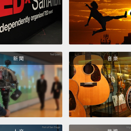
噢，不不
Curtai
your c
窗簾啊
什麼的
新 聞
音 樂
Thank
謝啦。
Oh!
An
噢!然