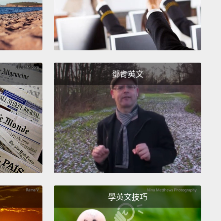
, no.
Mmm...sour cream and onion.
Frank, I feel like
ating a dead horse here.
才不呢。嗯...酸奶洋蔥口味。Frank，我覺得我好像在白
。
鄧肯英文
mate.
lly, I think you're great.
You've got a good head
r shoulders.
So as much as it pains me to say this,
rtains for you, Frank.
是認為你很優秀。你很有頭腦。所以儘管這麼說讓我很
但你完了，Frank。
學英文技巧
 no...
What's this?