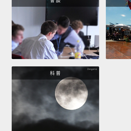
會 談
科 普