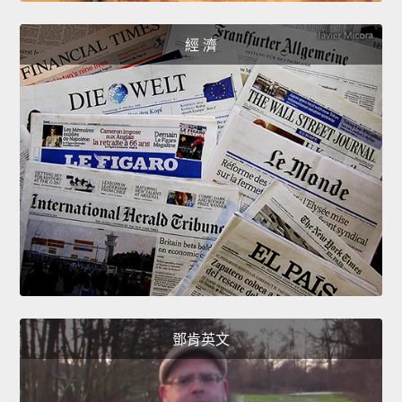
經 濟
鄧肯英文