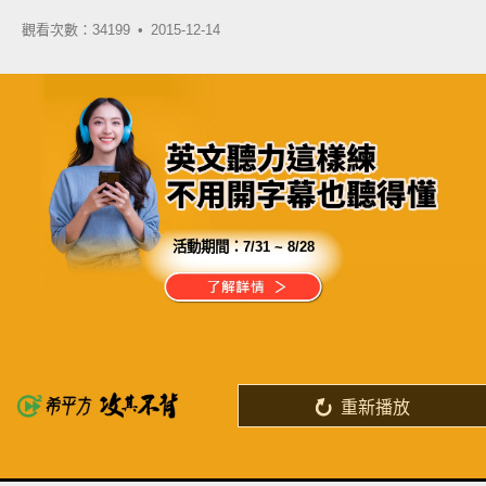
觀看次數：34199 •
2015-12-14
活動期間：
7/31 ~ 8/28
分享這部影片
讓希平方 - 英文教育專家
打造你的英文學習方案
重新播放
了解詳情
英
中
收錄佳句
功能升級