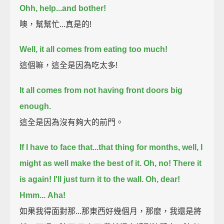
Ohh, help...and bother!
噢，幫幫忙...真是的!
Well, it all comes from eating too much!
這個嘛，這全是因為吃太多!
It all comes from not having front doors big
enough.
這全是因為沒有夠大的前門。
If I have to face that...that thing for months,
well, I
might as well make the best of it.
Oh, no!
There it
is again!
I'll just turn it to the wall.
Oh, dear!
Hmm...
Aha!
如果我得面對那...那東西好幾個月，那麼，我還是將