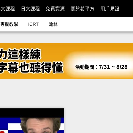
英文課程
日文課程
免費資源
關於希平方
用戶見證
專欄教學
ICRT
翰林
7/31 ~ 8/28
活動期間：