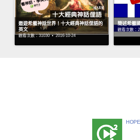
遨遊希臘神話世界！十大經典神話俚語的
簡述希臘
英文
觀看次數：28
觀看次數：31030 •
2016-10-24
HOPE