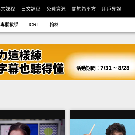
英文課程
日文課程
免費資源
關於希平方
用戶見證
專欄教學
ICRT
翰林
7/31 ~ 8/28
活動期間：