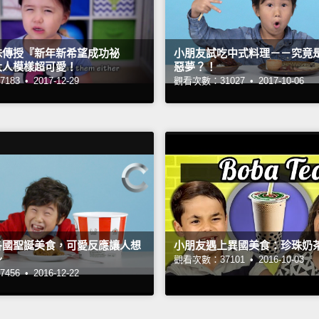
妹傳授『新年新希望成功祕
小朋友試吃中式料理－－究竟
大人模樣超可愛！
惡夢？！
183 •
2017-12-29
觀看次數：31027 •
2017-10-06
各國聖誕美食，可愛反應讓人想
小朋友遇上異國美食：珍珠奶
～
觀看次數：37101 •
2016-10-03
456 •
2016-12-22