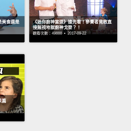
是美食還是
《迷你廚神當道》搶先看！參賽者竟敢直
接無視地獄廚神戈登？！
觀看次數：49888 •
2017-09-22
茶篇