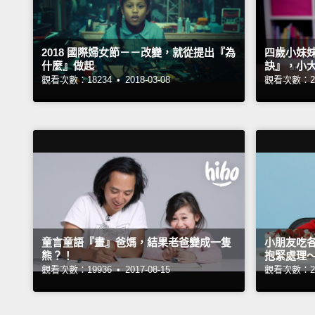
2018 國際婦女節－－改變，就從提出『為
四歲小妹
什麼』做起
訣』，小
觀看次數：18234 •
2018-03-08
觀看次數：27
童言童語『畫』爸媽，結果老爸變成一隻
小朋友吃
熊？！
抱緊處理
觀看次數：19936 •
2017-08-15
觀看次數：27