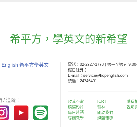
希平方
，
學英文的新希望
電話：02-2727-1778
( 週一至週五 9:00-
 English 希平方學英文
假日除外 )
E-mail：service@hopenglish.com
統編：24746401
 / 追蹤：
攻其不背
ICRT
隱私
精選影片
翰林
說明
每日片語
關於我們
專欄教學
媒體報導