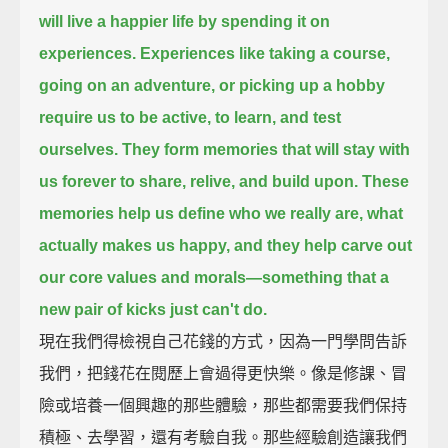
will live a happier life by spending it on
experiences.
Experiences like taking a course,
going on an adventure, or picking up a hobby
require us to be active, to learn, and test
ourselves.
They form memories that will stay with
us forever to share, relive, and build upon.
These
memories help us define who we really are, what
actually makes us happy,
and they help carve out
our core values and morals—
something that a
new pair of kicks just can't do.
現在我們得檢視自己花錢的方式，因為一門學問告訴
我們，把錢花在閱歷上會過得更快樂。像是修課、冒
險或培養一個興趣的那些體驗，那些都需要我們保持
積極、去學習，還有考驗自我。那些經驗創造讓我們