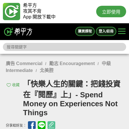
希平方
攻其不背
立即使用
App 開放下載中
購買課程
登入/註冊
廣告 Commercial
勵志 Encouragement
中級
/
/
Intermediate
北美腔
/
「快樂人生的關鍵：把錢投資
收藏
在『閱歷』上」- Spend
Money on Experiences Not
Things
分享給好友：