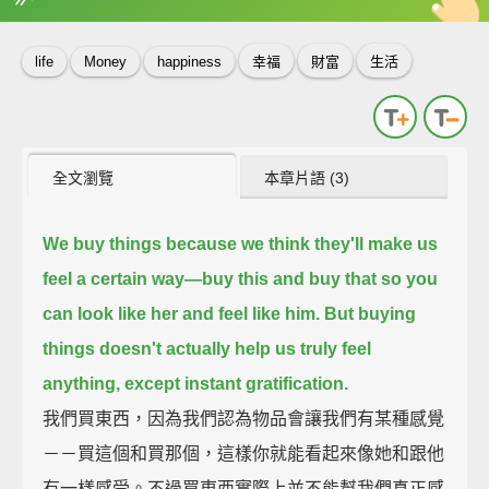
英
中
收錄佳句
功能升級
life
Money
happiness
幸福
財富
生活
全文瀏覽
本章片語 (3)
We buy things because we think they'll make us
feel a certain way—
buy this and buy that so you
can look like her and feel like him.
But buying
things doesn't actually help us truly feel
anything,
except instant gratification.
我們買東西，因為我們認為物品會讓我們有某種感覺
－－買這個和買那個，這樣你就能看起來像她和跟他
有一樣感受。不過買東西實際上並不能幫我們真正感