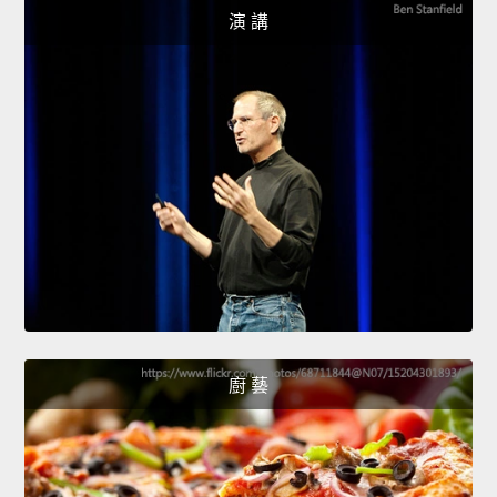
演 講
廚 藝