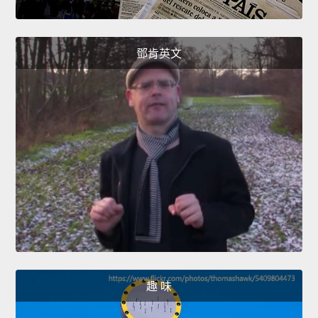
鄧肯英文
趣 味