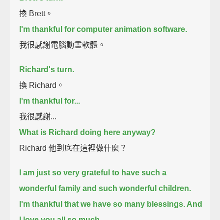
換 Brett。
I'm thankful for computer animation software.
我很感謝電腦動畫軟體。
Richard's turn.
換 Richard。
I'm thankful for...
我很感謝...
What is Richard doing here anyway?
Richard 他到底在這裡做什麼？
I am just so very grateful to have such a
wonderful family and such wonderful children.
I'm thankful that we have so many blessings. And
I love you all so much.