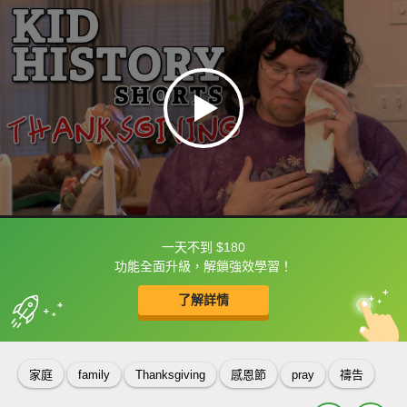
一天不到 $180
框選或點兩下字幕可以直接查字典喔！
功能全面升級，解鎖強效學習！
了解詳情
英
中
收錄佳句
功能升級
家庭
family
Thanksgiving
感恩節
pray
禱告