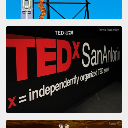
TED演講
運 動