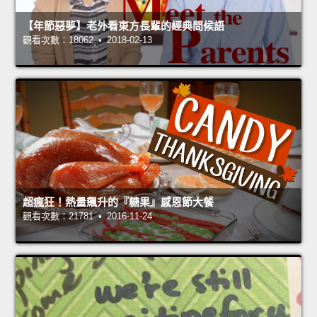
【年節惡夢】老外看東方長輩的經典問候語
觀看次數：18062 • 2018-02-13
超瘋狂！熱量飆升的『糖果』感恩節大餐
觀看次數：21781 • 2016-11-24