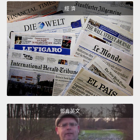
經 濟
鄧肯英文