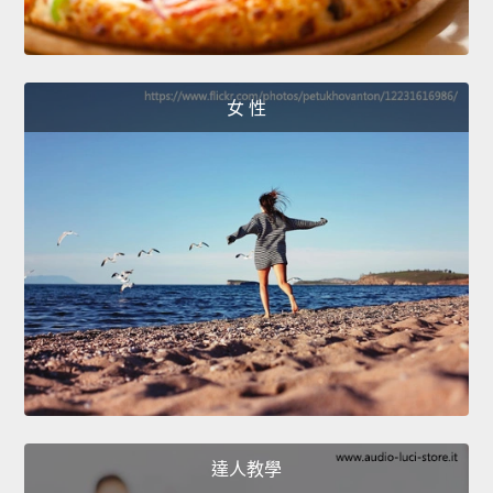
女 性
達人教學