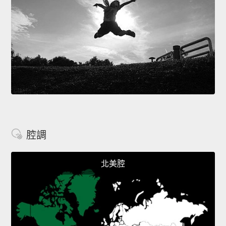
腔調
北美腔