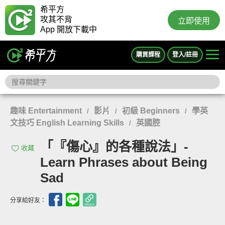
希平方
攻其不背
立即使用
App 開放下載中
購買課程
登入/註冊
趣味 Entertainment
影片
初級 Beginners
學英
/
/
/
文技巧 English Learning Skills
英國腔
/
「『傷心』的各種說法」-
收藏
Learn Phrases about Being
Sad
分享給好友：