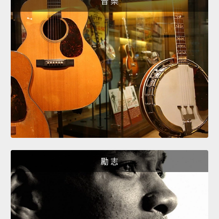
音 樂
勵 志