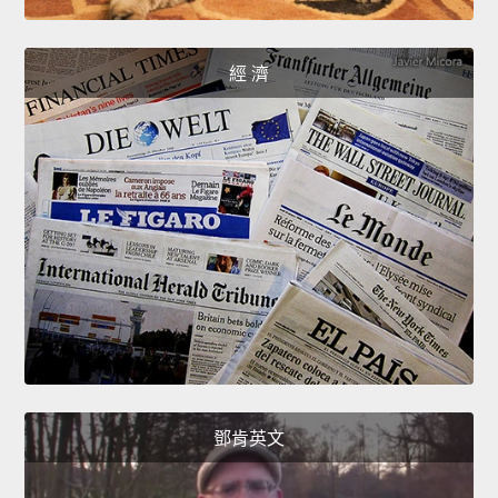
經 濟
鄧肯英文