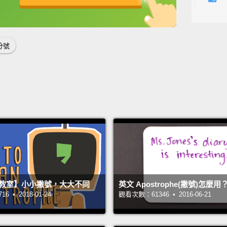
處。它
英
中
免費功能
功能升級
滿足了
務。其
分號
的句子
Semico
they b
fallin
though
senten
But th
senten
法教室】小小撇號，大大不同
英文 Apostrophe(撇號)怎麼用
cuttin
 • 2018-01-24
觀看次數：61346 • 2016-06-21
that b
it als