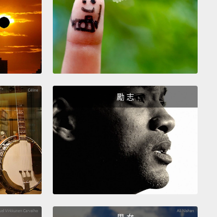
 beneficial as they are, semicolons don't belong
nywhere.
There are two main rules that govern their
irstly, unless they're being used in lists,
semicolons
 only connect clauses that are related in some way.
uldn't use one here, for instance.
Semicolons were
 great mystery to me; I'd really like a sandwich.
勵 志
s work best here because these are two totally
nt ideas.
A semicolon's job is to reunite two
ndent clauses that will benefit from one another's
any
because they refer to the same thing.
用分號好處多多，分號也不是到哪都合適。有兩個掌管
法的主要規則：首先，除非它們是被用在列表內，不然
該只能連接在某些方面有關聯的子句。舉例來說，你不
裡用分號。分號對我來說一度曾是一個很難理解的事