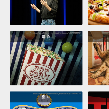
電 影
趣 味