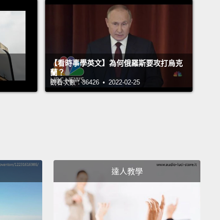
一開始，它們看起來好像很嚇人；接著，它們變得豁然
最後，你會發現自己愛上這些討喜的標點符號。雖然逗
句子不同的部分，還是很容易會搞混什麼東西屬於哪
接著分號跑進來救援。在像列表一樣的句子中，分號可
【看時事學英文】為何俄羅斯要攻打烏克
蘭？
號使上更多力－－將句子切成一個個區塊，還有將同屬
觀看次數：36426 • 2022-02-25
分在一起。分號將事物拆開，但它也建立起連結。
r of its tasks is to link together independent
s.
These are sentences that can stand on their
ut when connected by semicolons,
look and sound
 because they're related in some way.
Semicolons
達人教學
nce a great mystery to me.
I had no idea where to
em.
Technically, there's nothing wrong with that.
two sentences can stand alone.
But imagine they