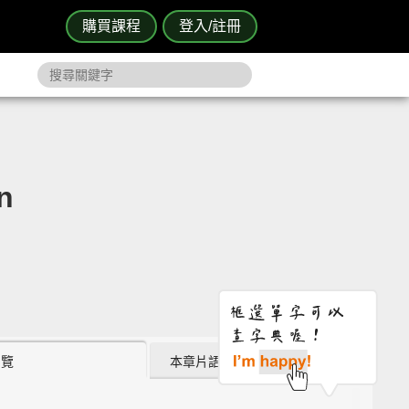
購買課程
登入/註冊
n
瀏覽
本章片語 (7)