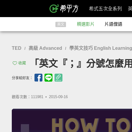
希式五次全系列
精選影片
片語俚語
英文
TED
高級 Advanced
學英文技巧 English Learning 
/
/
「英文『；』分號怎麼用？」- 
收藏
分享給好友：
觀看次數：111981 •
2015-09-16