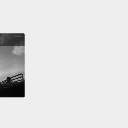
給它一點變化。
tely, this underappreciated punctuation mark can
iting clarity, force, and style—
all encompassed in
ny dot and squiggle that's just waiting to be put in
ht place.
這個被低估的標點符號可以為寫作帶來明確性、力度還
－－全部包含在一個等著被擺到適合位置的小點點和彎