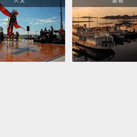
人 文
旅 遊
物；我
為這是
句的陪
Second
statio
"and," 
comma'
conjun
variety
第二，
前：「a
不)」、
字。事