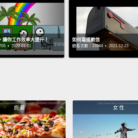
分號：
開朗；
號隔開
裡。但
，讓你工作效率大提升！
如何寫道歉信
 • 2022-01-21
觀看次數：33944 • 2021-12-23
以比逗
的物品
Anothe
clause
own,
b
better
廚 藝
女 性
were o
put th
These 