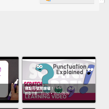
比逗號還要有力，但比起句號又沒那麼強烈地結尾。它
這之間的空間，因為那樣，分號有一些特殊且重要的任
中一個，它可以清楚說明一句已經被逗號弄得眼花撩亂
的意思。
lons: At first, they may seem frightening;
then,
ecome enlightening;
finally, you'll find yourself
g for these delightful punctuation marks.
Even
 the commas separate different parts of the
ce,
it's easy to lose track of what belongs where.
en the semicolon edges in to the rescue.
In list-like
ces, it can exert more force than commas do—
？
標點符號開課囉！
g sentences into compartments and grouping items
觀看次數：31150 • 2015-09-09
elong together.
The semicolon breaks things up, but
o builds connections.