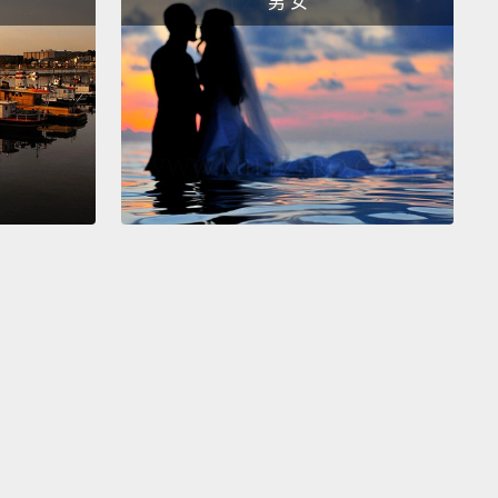
男 女
非常樂意來一塊三明治。在這裡，用句號會比較好，因
兩個完全不一樣的想法。分號的工作是連接起會因另一
伴獲得好處的兩個獨立子句，因為它們提到相同事物。
ly, you'll almost never find a semicolon willingly
ned before coordinating conjunctions:
the words
"but," "for," "nor," "or," "so," and "yet."
That's a
s place, in fact.
But a semicolon can replace a
ction to shorten the sentence or to give it some
.
你幾乎永遠不會找到一個分號樂意被擺在對等連接詞
nd(而且)」、「but(但)」、「for(因為)」、「nor(也
「or(或)」、「so(因此)」，還有「yet(然而)」這些
實上，那是逗號的位子。但分號可以取代連接詞來縮短