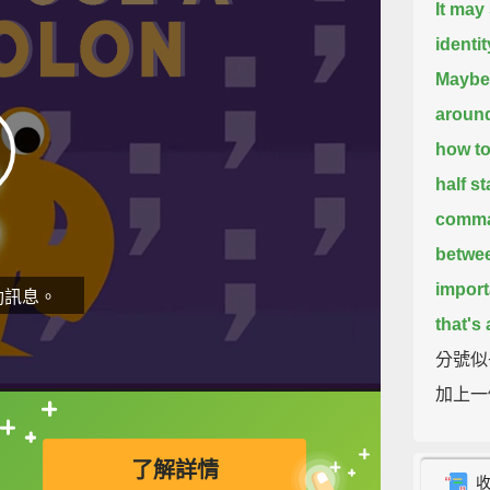
It may
identit
Maybe 
around
how to
half st
comma 
betwe
import
動訊息。
that's
分號似
加上一
的彩色
直接查字典喔！
很困惑
了解詳情