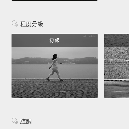
程度分級
初 級
腔調