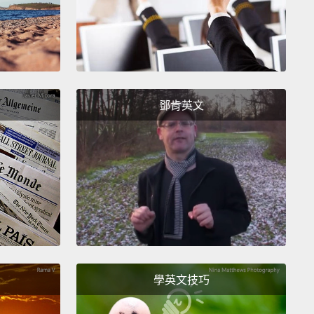
ed in a long list of other sentences,
all of the same
, each separated by periods.
Things would get
nous very fast.
In that situation, semicolons bring
ty and variation to writing by connecting related
s.
鄧肯英文
另一項任務是將獨立子句連接在一起。這些是可以單獨
句子，但當被分號連接起來時，這些句子看起來和聽起
很多，因為它們在某方面是有關聯性的。分號對我來說
是一個很難理解的事物。我不知道該把它們擺在哪裡。
來說，那樣沒什麼不對。這兩個句子可以單獨存在。但
們出現在一個其它句子組成的一長串清單內，裡面的句
都一樣，每句都用句號隔開。一切很快就會變得單調乏
那樣的狀況下，分號靠著連接起有關聯的子句來帶給寫
學英文技巧
和變化性。