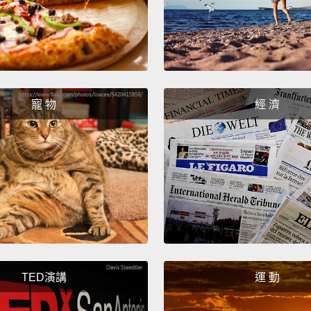
appear
length
monoto
fluidi
clause
寵 物
經 濟
分號的
存在的
來會順
一度曾
技術上
想像它
子長度
味。在
TED演講
運 動
作流暢