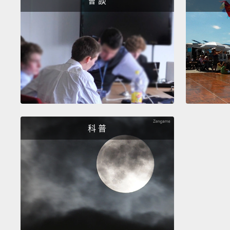
會 談
科 普