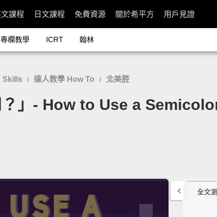
英文課程
日文課程
免費資源
關於希平方
用戶見證
專欄教學
ICRT
翰林
Skills
達人教學 How To
北美腔
/
/
How to Use a Semicolo
全文