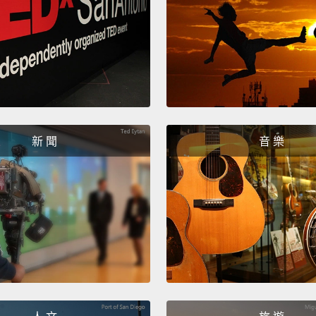
But as
just a
use:
F
should
You wo
once a
新 聞
音 樂
Period
differe
indepe
comp
但儘管
分號用
分號應
會在這