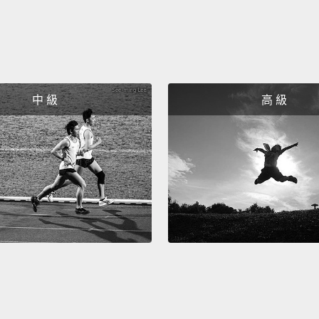
句子或
Ultima
give wr
one ti
中 級
高 級
the rig
最後，
有風格
線裡。