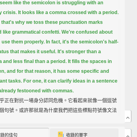
 seem like the semicolon is struggling with an
y crisis.
It looks like a comma crossed with a period.
that's why we toss these punctuation marks
 like grammatical confetti.
We're confused about
 use them properly.
In fact, it's the semicolon's half-
atus that makes it useful.
It's stronger than a
and less final than a period.
It fills the spaces in
en,
and for that reason, it has some specific and
ant tasks.
For one, it can clarify ideas in a sentence
 already festooned with commas.
乎正在對抗一場身分認同危機。它看起來就像一個逗號
個句號。或許那就是為什麼我們把這些標點符號像文法
碎紙一樣亂丟的原因。我們對該如何正確使用它們感到
。事實上，正是分號那一半一半的身分使它十分有用
收錄的佳句
收錄的單字