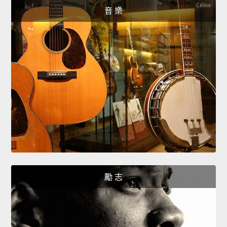
音 樂
勵 志