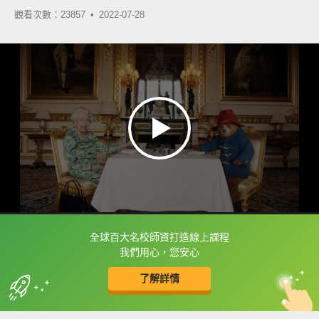
觀看次數：23857 •
2022-07-28
全球百大名校師資打造線上課程
框選或點兩下字幕可以直接查字典喔！
我們用心，您安心
了解詳情
英
中
收錄佳句
功能升級