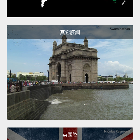
其它腔調
英國腔