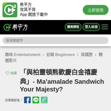
希平方
攻其不背
立即使用
App 開放下載中
購買課程
登入/註冊
趣味 Entertainment
初級 Beginners
英國腔
精
/
/
/
選影片
「與柏靈頓熊歡慶白金禧慶
收藏
典」- Ma’amalade Sandwich
Your Majesty?
分享給好友：