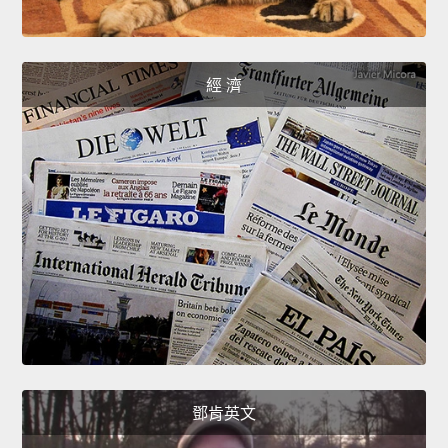
經 濟
鄧肯英文