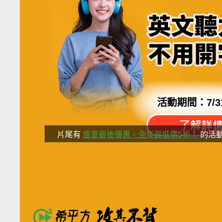
活動期間：
7/3
片尾有
盛夏最後優惠，全年最低價5折！
的活
分享這部影
學英文不用砸錢補習
重點是要有效的英文教材