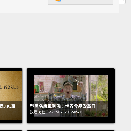
op, stop, stop.
You're going to take someone's eye
sides, you're saying it wrong.
It's Levi-o-sa, not
sa!
、停、停。你都要戳到別人的眼睛了。還有，你發音錯
啦唯「啊」薩，不是啦唯啊「薩」!
it, then, if you're so clever.
Go on. Go on!
那麼聰明的話，那妳做啊。做啊。做啊!
rdium Leviosa!
啦唯啊薩!
.K.羅
型男名廚奧利佛：世界食品改革日
觀看次數：26124 • 2012-05-15
t you, playing with your cards. Pathetic!
We've got
exams coming up soon.