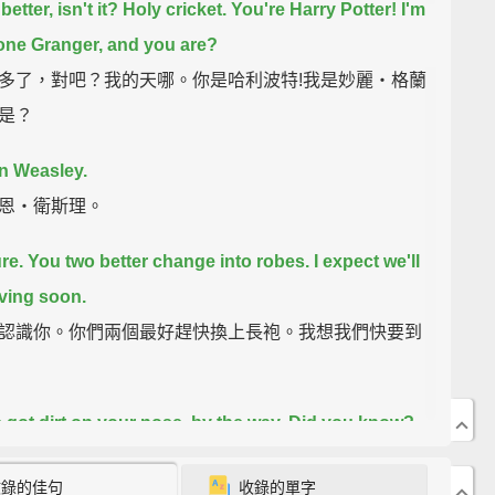
better, isn't it?
Holy cricket. You're Harry Potter!
I'm
ne Granger, and you are?
多了，對吧？我的天哪。你是哈利波特!我是妙麗‧格蘭
是？
n Weasley.
恩‧衛斯理。
re.
You two better change into robes.
I expect we'll
iving soon.
認識你。你們兩個最好趕快換上長袍。我想我們快要到
 got dirt on your nose, by the way. Did you know?
here.
收錄的佳句
收錄的單字
提，你鼻子上髒髒的。你有發現嗎？就在那邊。