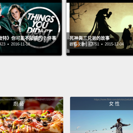
看看你
I'm rea
我已經
特》你可能不知道的 7 件事
死神與三兄弟的故事
All rig
 • 2016-11-18
觀看次數：47751 • 2015-12-04
Forget
好。遺
Forgot
忘記了
And wh
廚 藝
女 性
the fi
那我請