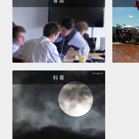
會 談
科 普