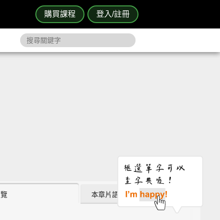
購買課程
登入/註冊
瀏覽
本章片語 (2)