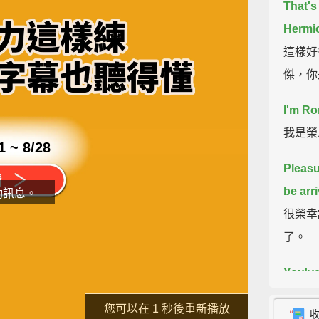
That's 
Hermio
這樣好
傑，你
I'm Ro
我是榮
1 ~ 8/28
Pleasu
be arr
動訊息。
很榮幸
了。
You've
片
Just t
了解詳情
重新播放
順便一