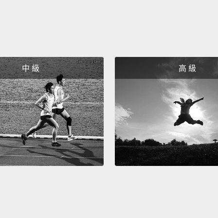
someo
我才不
了。
中 級
高 級
Viktor
us?
維克多
No. We
不要。
What's
你幹嘛
He's a