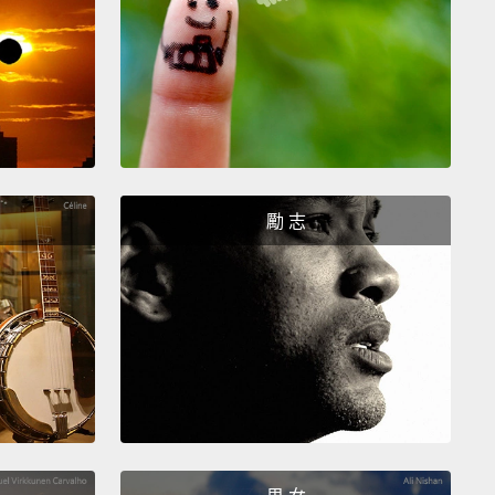
次。
 want to move a bit closer?
站近一點嗎？
勵 志
 Shrieking Shack.
尖叫屋」。
y, I'm...I'm fine.
這樣...這樣就夠了。
l, that looks really painful.