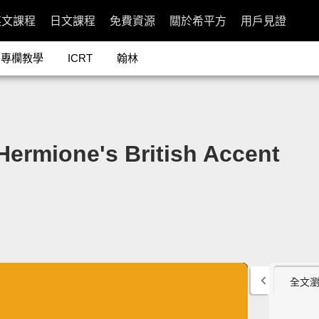
英文課程
日文課程
免費資源
關於希平方
用戶見證
專欄教學
ICRT
翰林
one's British Accent
全文