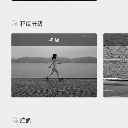
程度分級
初 級
腔調