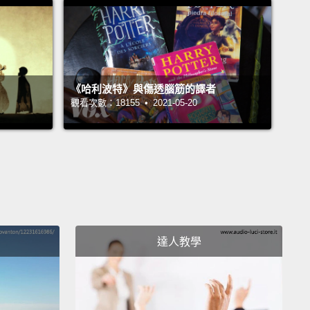
，還在玩牌。可悲!我們就快要期末考了。
dy.
Ask me any question.
準備好了。問我問題啊。
《哈利波特》與傷透腦筋的譯者
ht. What's the three most crucial ingredients in a
觀看次數：18155 • 2021-05-20
fulness potion?
忘魔藥最重要的三個成分是什麼？
.
。
at, may I ask, do you plan to do if this comes up in
達人教學
nal exam?
問你，如果期末考試出現這題，那你要怎麼寫？