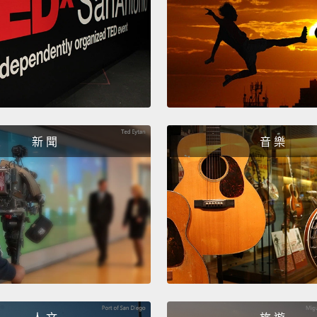
Twice.
提過兩
Do you
你想要
Huh?
新 聞
音 樂
蛤？
To the
靠近「
Actuall
其實，
Oh, wel