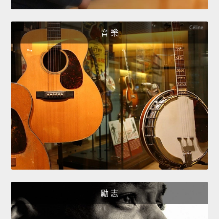
音 樂
勵 志