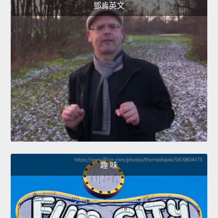
鄧肯英文
趣 味