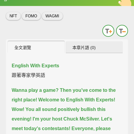
英
中
收錄佳句
功能升級
NFT
FOMO
WAGMI
全文瀏覽
本章片語 (0)
English With Experts
跟著專家學英語
Wanna play a game?
Then you've come to the
right place!
Welcome to English With Experts!
Wow! You all sound positively bullish this
evening!
I'm your host Chuck McSilver.
Let's
meet today's contestants!
Everyone, please