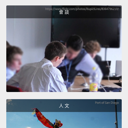
會 談
人 文