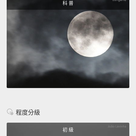
科 普
程度分級
初 級