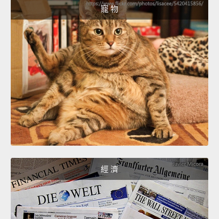
寵 物
經 濟