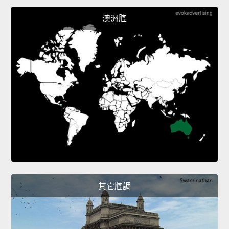
澳洲腔
其它腔調