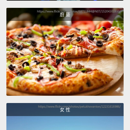
廚 藝
女 性