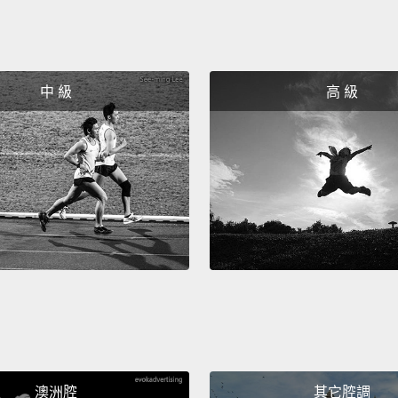
中 級
高 級
澳洲腔
其它腔調