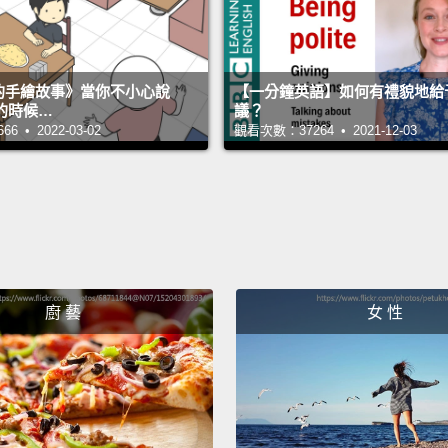
s 的手繪故事》當你不小心說
【一分鐘英語】如何有禮貌地給
的時候…
議？
 • 2022-03-02
觀看次數：37264 • 2021-12-03
廚 藝
女 性