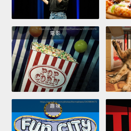
電 影
趣 味