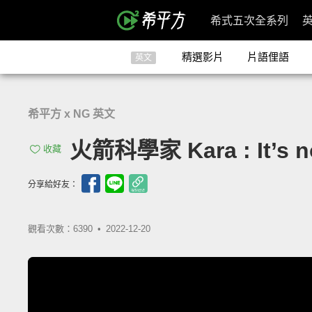
希式五次全系列
精選影片
片語俚語
英文
希平方 x NG 英文
火箭科學家 Kara : It’s
收藏
分享給好友：
觀看次數：6390 •
2022-12-20