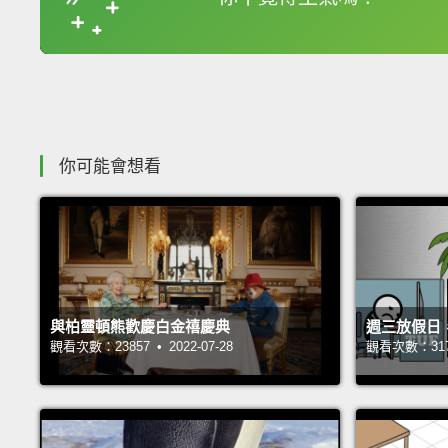
你可能會想看
與柏靈頓熊歡慶白金禧慶典
週三放假日
觀看次數：23857 • 2022-07-28
觀看次數：31700