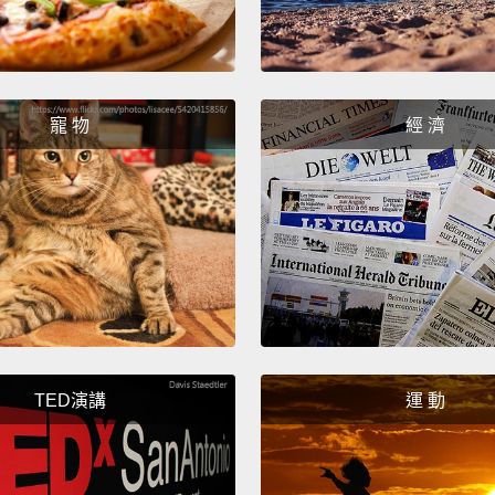
寵 物
經 濟
TED演講
運 動