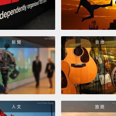
新 聞
音 樂
人 文
旅 遊