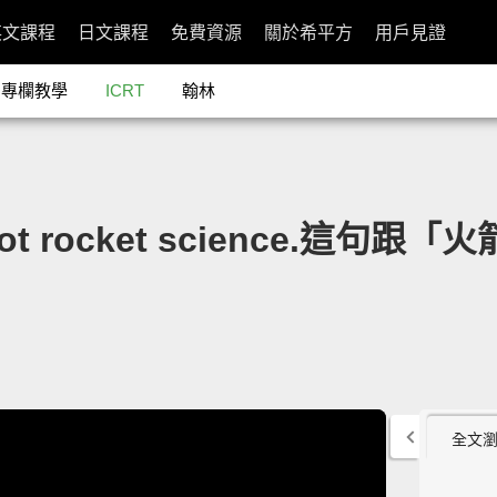
英文課程
日文課程
免費資源
關於希平方
用戶見證
專欄教學
ICRT
翰林
 not rocket science.這
全文