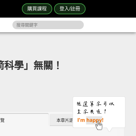
購買課程
登入/註冊
句跟「火箭科學」無關！
瀏覽
本章片語 (0)