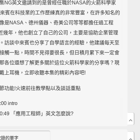
集NG英文邀請到的是曾經任職於NASA的火箭科學家
a。來賓在科技業的工作歷練真的非常豐富，在許多知名的
像是NASA、德州儀器、奇美公司等等都擔任過工程
.而近幾年，他也創立了自己的公司，主要是協助企業管理
。訪談中來賓也分享了自學語言的經驗，他建議每天至
接觸一點，時間不見得要很長，但日積月累下來一定會
那各位還想了解更多關於這位火箭科學家的分享嗎？現
戴上耳機，立即收聽本集的精彩內容吧!
節功能!火速前往教學點以及談話重點
:00 intro
00:49 「應用工程師」英文怎麼說?
3:47 " subcontractors " 中文是什麼意思?
03:52 「太空梭」英文怎麼說?
收錄的單字