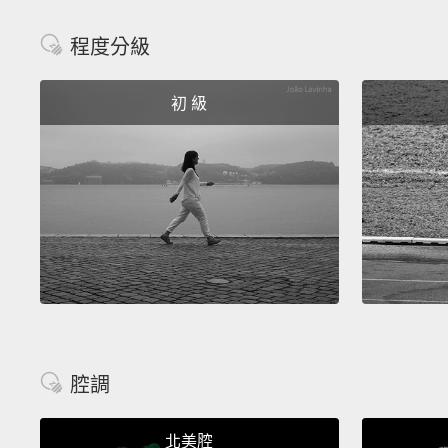
程度分級
初 級
腔調
北美腔