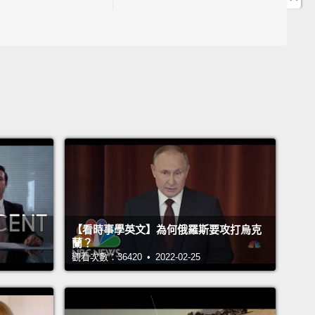
4:09 " It's not rocket science." 是什麼意思?
04:24 " SOP " 是哪三個英文字的縮寫?
04:38 「監測」的英文怎麼說?
04:44 「支持」的英文怎麼說?
9:46 " ambiguity " 中文是什麼意思?
4:53 " stretch goals " 是指哪種目標?
15:42 「有利可圖」英文這樣說
6:11 " tunnel vision " 中文是什麼意思?
16:34 「跨界」溝通英文可以說?
John Drummond 陽昊恩
【看時事學英文】為何俄羅斯要攻打烏克
蘭？
ara
觀看次數：36420 • 2022-02-25
ephanie