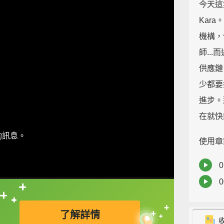
今天這
Kar
機構，
師..
供應鏈
少都要
進步。
在就快
動訊息。
使用章
0
0
直接查字典喔！
了解詳情