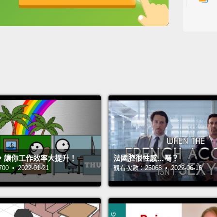
0
0
1
1
主持人：
，讓你工作效率大提升！
法國腔很性感…嗎？
 • 2022-01-21
觀看次數：25068 • 2022-06-16
來賓：K
翻譯：St