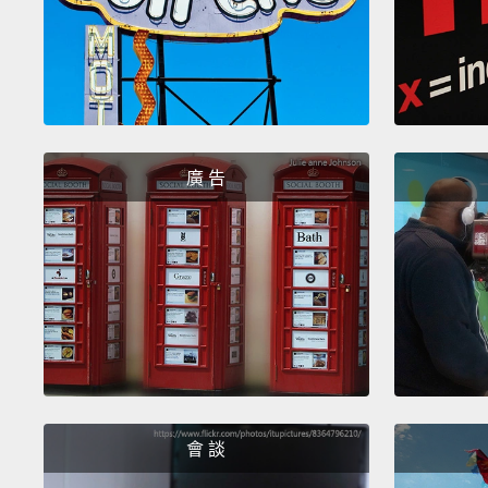
廣 告
會 談