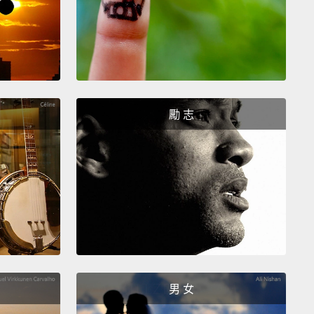
勵 志
男 女