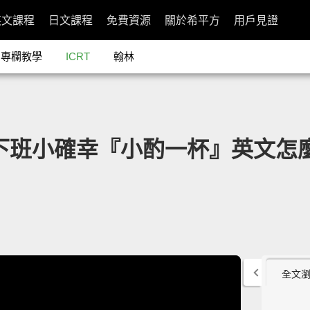
英文課程
日文課程
免費資源
關於希平方
用戶見證
專欄教學
ICRT
翰林
n：下班小確幸『小酌一杯』英文怎
全文