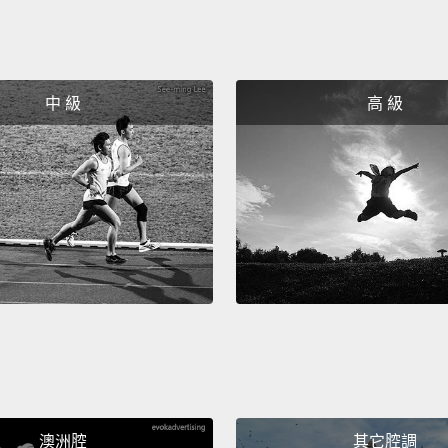
中 級
高 級
澳洲腔
其它腔調