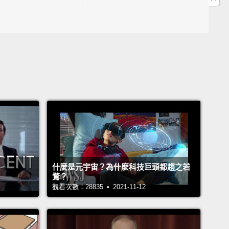
9:50「怪咖」的英文是什麼？
10:10「情緒化」的英文這樣說!
10:16「音樂製作人」、「音響工程師」的英文學起來!
14:08 "impress" 除了「令人印象深刻」還有這個意思!
14:52 想追求女孩的「衝動」怎麼用英文表達？
1:38 "audiotion"指的是什麼？
22:32「小酌一杯」的英文怎麼說!
5:13 "demonstrate"的中文是什麼？
John Drummond 陽昊恩
an Yanakov
什麼是元宇宙？為什麼科技巨頭都趨之若
鶩？
ephanie
觀看次數：28835 • 2021-11-12
英文#希平方學英文#知名鋼琴演奏家