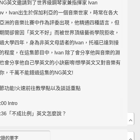
NG英文邀請到了世界級鋼琴家兼指揮家 Ivan
akov，Ivan出生於保加利亞的一個音樂世家，時常在各大
亞洲的音樂比賽中作為評委出現，他精通四種語言，但
期間卻曾因「英文不好」而被世界頂級藝術學院拒收，
過大學四年，身為非英文母語者的Ivan，托福已達到接
的程度，在這集節目中，Ivan 除了會分享他與音樂的淵
也會分享他自己學英文的小訣竅唷!想學英文又對音樂有
你，千萬不能錯過這集的NG英文!
節功能!火速前往教學點以及談話重點
:00 Intro
6:36「不成比例」英文怎麼說？
6:48 「啟發」英文可以這樣說!
:44 "music theory"中文是什麼意思？
收錄的單字