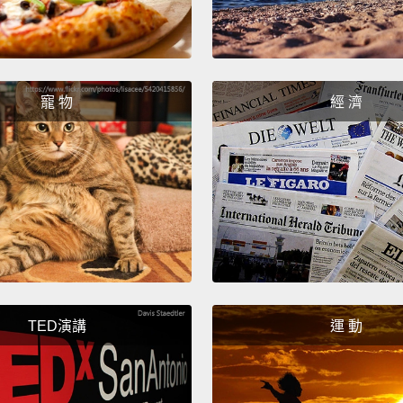
寵 物
經 濟
TED演講
運 動