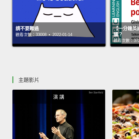
請不要難過
【一分鐘英
議？
觀看次數：33008 • 2022-01-14
觀看次數：37291
主題影片
演 講