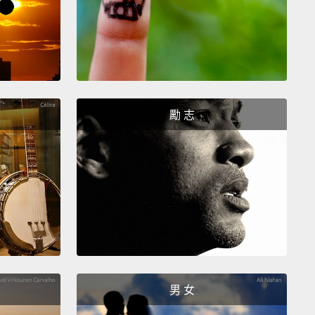
勵 志
男 女