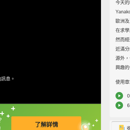
今天的
Yan
歐洲及
在求學
然而經
近滿分
源外，
興趣的
動訊息。
使用章
0
直接查字典喔！
？
了解詳情
9
！