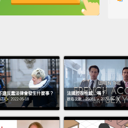
2
2
主持人：
來賓：Iv
下違反蠢法律會發生什麼事？
法國腔很性感…嗎？
 • 2022-05-18
觀看次數：25081 • 2022-06-16
翻譯：St
#NG