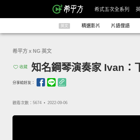
希式五次全系列
精選影片
片語俚語
英文
希平方 x NG 英文
知名鋼琴演奏家 Iva
收藏
分享給好友：
觀看次數：5674 •
2022-09-06