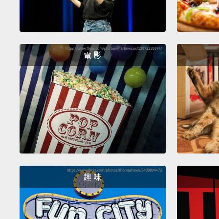
電 影
趣 味