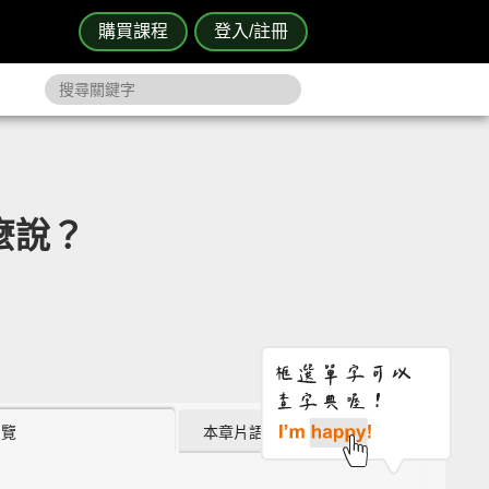
購買課程
登入/註冊
麼說？
瀏覽
本章片語 (0)