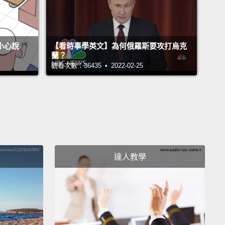
不小心說
【看時事學英文】為何俄羅斯要攻打烏克
蘭？
觀看次數：36435 • 2022-02-25
達人教學