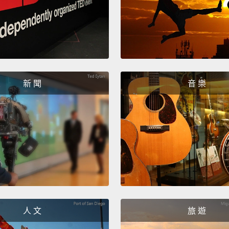
新 聞
音 樂
人 文
旅 遊