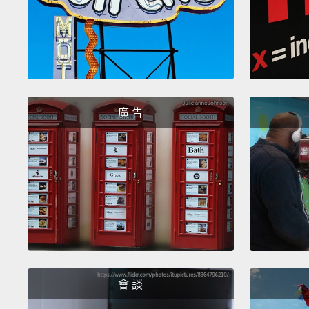
廣 告
會 談