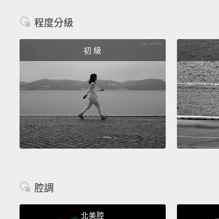
程度分級
初 級
腔調
北美腔