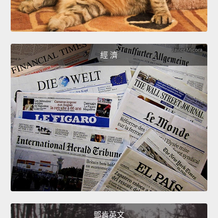
經 濟
鄧肯英文