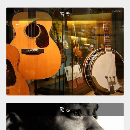
音 樂
勵 志