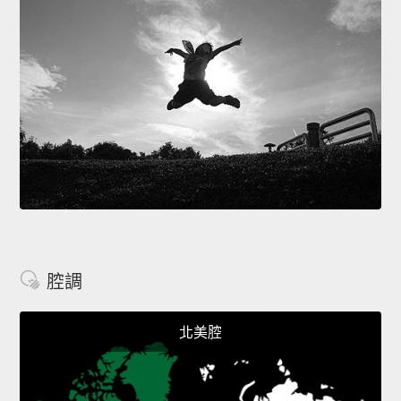
腔調
北美腔