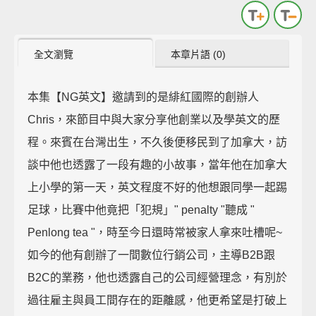
全文瀏覽
本章片語 (0)
本集【NG英文】邀請到的是緋紅國際的創辦人
Chris，來節目中與大家分享他創業以及學英文的歷
程。來賓在台灣出生，不久後便移民到了加拿大，訪
談中他也透露了一段有趣的小故事，當年他在加拿大
上小學的第一天，英文程度不好的他想跟同學一起踢
足球，比賽中他竟把「犯規」" penalty "聽成 "
Penlong tea "，時至今日還時常被家人拿來吐槽呢~
如今的他有創辦了一間數位行銷公司，主導B2B跟
B2C的業務，他也透露自己的公司經營理念，有別於
過往雇主與員工間存在的距離感，他更希望是打破上