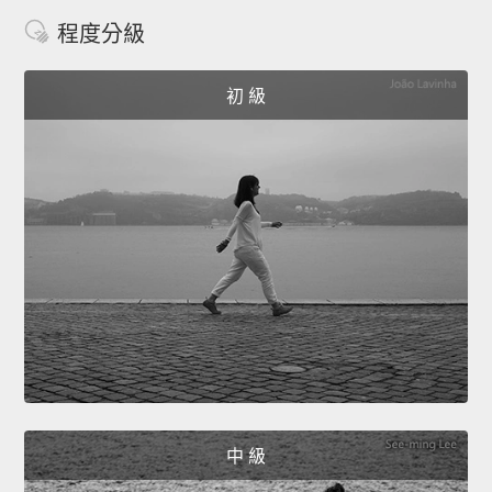
程度分級
初 級
中 級