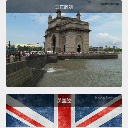
其它腔調
英國腔