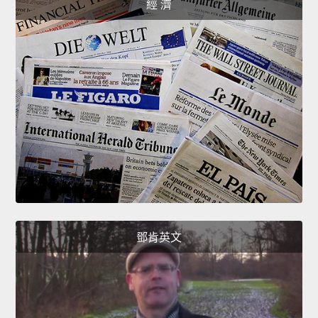
經 濟
鄧肯英文