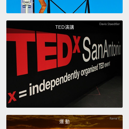
TED演講
運 動