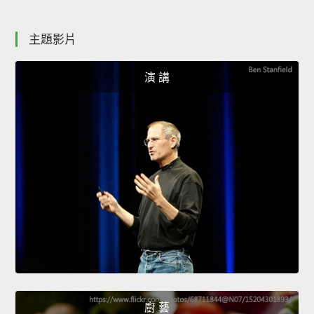
主題影片
演 講
廚 藝