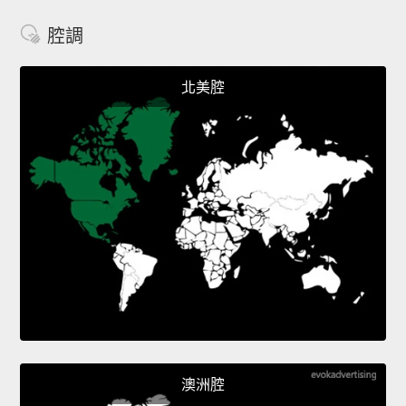
腔調
北美腔
澳洲腔