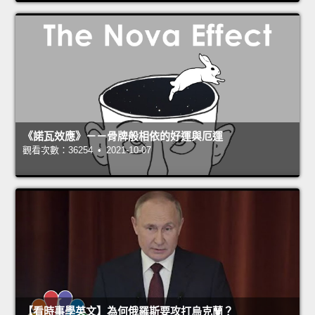
《諾瓦效應》－－骨牌般相依的好運與厄運
觀看次數：36254 • 2021-10-07
【看時事學英文】為何俄羅斯要攻打烏克蘭？