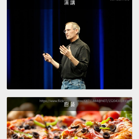
演 講
廚 藝