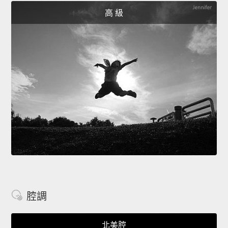
高 級
腔調
北美腔