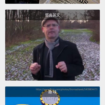
鄧肯英文
趣 味