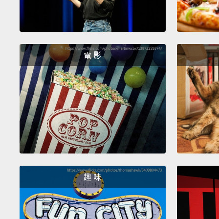
電 影
趣 味