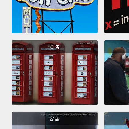
廣 告
會 談