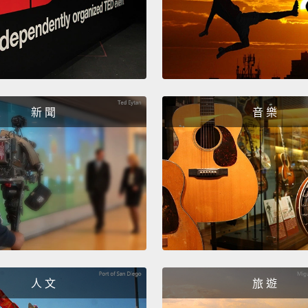
新 聞
音 樂
人 文
旅 遊