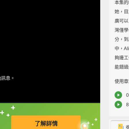
本集的
她，目
廣可以
灣僅學
分，到
中，A
夠邊工
能錯過
動訊息。
使用章
0
9
直接查字典喔！
了解詳情