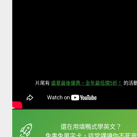
片尾有
盛夏最後優惠，全年最低價5折！
的活
框選或點兩下字幕可以
還在用填鴨式學英文？
免書免單字卡，這堂課讓你不死背