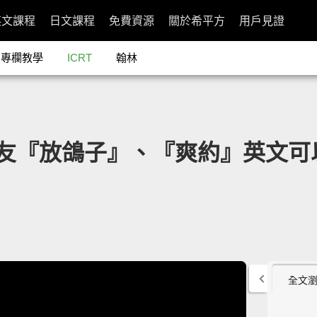
英文課程
日文課程
免費資源
關於希平方
用戶見證
專欄教學
ICRT
翰林
: 被朋友『放鴿子』、『爽約』英文
全文