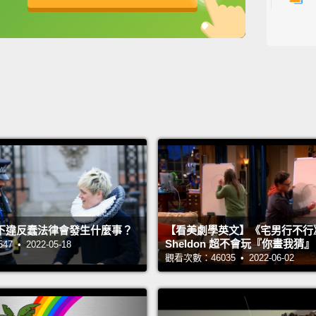
1
主持人：
來賓：A
翻譯：St
下違反蠢法律會發生什麼事？
【看美劇學英文】《宅男行不行
Sheldon 超不會玩『你畫我猜
 • 2022-05-18
觀看次數：46035 • 2022-06-02