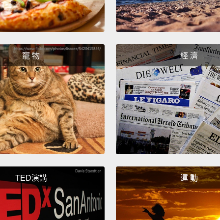
寵 物
經 濟
TED演講
運 動