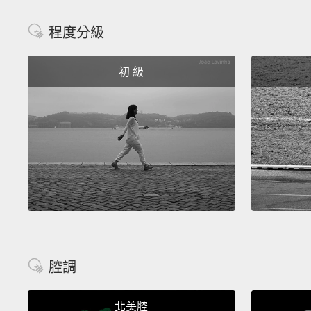
程度分級
初 級
腔調
北美腔