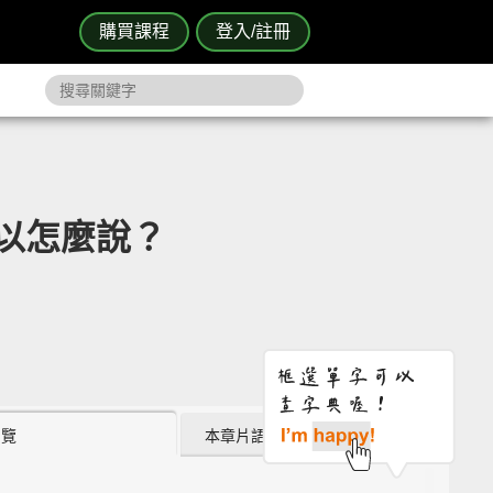
購買課程
登入/註冊
可以怎麼說？
瀏覽
本章片語 (0)