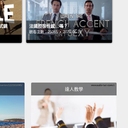
式鏡
法國腔很性感…嗎？
觀看次數：25065 • 2022-06-16
達人教學