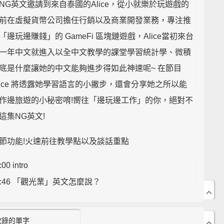
NG英文邀請到來自泰國的Alice，從小就樂於玩遊戲的
前在虛擬貨幣公司擔任行銷以及商業開發業務，專注推
「邊玩邊賺錢」的 GameFi 區塊鏈遊戲，Alice當初來台
一年中文就進入以全中文教學的課堂學習統計學、微積
底是什麼讓她的中文能夠進步得如此神速呢~ 在節目
lice 將透露她學習語言的小撇步，還會分享她之所以能
作邊旅遊的小秘密唷!嚮往「邊玩邊工作」的你，絕對不
這集NG英文!
節功能!火速前往教學點以及談話重點
:00 intro
8:46 「觀光業」英文怎麼說？
:16 "remote work"是怎樣的工作模式？
9:43 "AAA Game" 指的是什麼遊戲?
收錄的單字