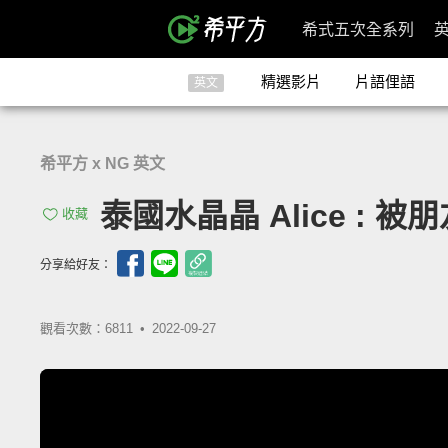
希式五次全系列
精選影片
片語俚語
英文
希平方 x NG 英文
泰國水晶晶 Alice 
收藏
分享給好友：
觀看次數：6811 •
2022-09-27