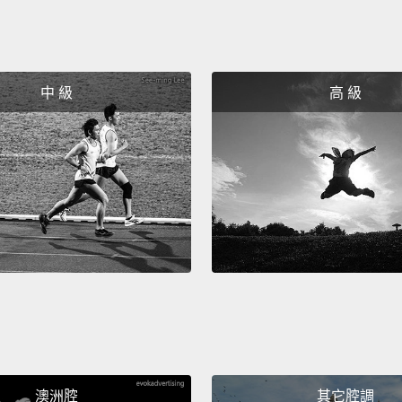
中 級
高 級
澳洲腔
其它腔調