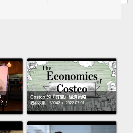
18:40 「統計學」、「微積分」英文學起來!
9:17 "travel solo"中文指的是什麼?
19:30 「不要以貌取人」英文這樣說!
19:37 「青年旅館」英文是這個!
19:53 被朋友「放鴿子」英文可以說？
John Drummond 陽昊恩
lice
ephanie
》
Costco 的『尋寶』經濟策略
』？！
觀看次數：30042 • 2022-07-01