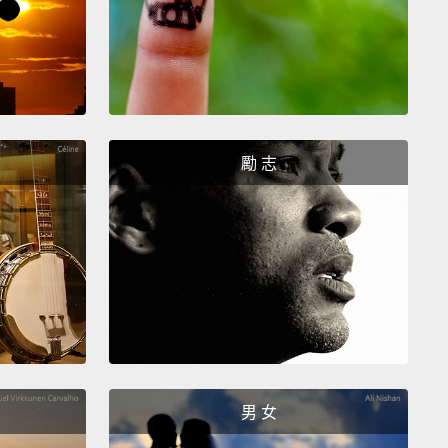
勵 志
男 女