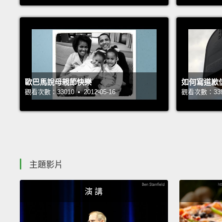
歐巴馬說母親節快樂
如何寫道歉
觀看次數：33010 • 2012-05-16
觀看次數：33949
主題影片
演 講