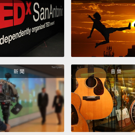
新 聞
音 樂