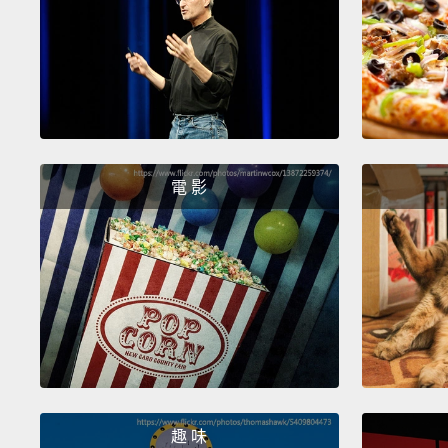
電 影
趣 味