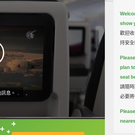
Welcom
show y
歡迎收
持安全
Please
plan t
seat be
請隨時
動訊息。
必要將
Please
neares
emerge
直接查字典喔！