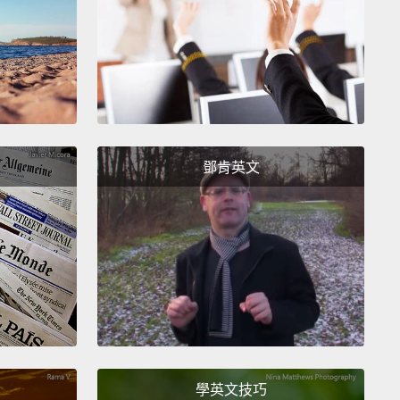
 get ready for your journey,
please take a moment
nk the one who has always kept you safe prior to
eparture.
Your mom has been preparing you for
 all of your life.
Say thank you with a hug this
's Day.
備好踏上旅途時，請花點時間感謝總是在你啟程前保護
鄧肯英文
的人。你的媽媽在你一生都在為你做準備，好讓你啟程
這個母親節，向她說聲謝謝，並給她一個大大的擁抱。
學英文技巧