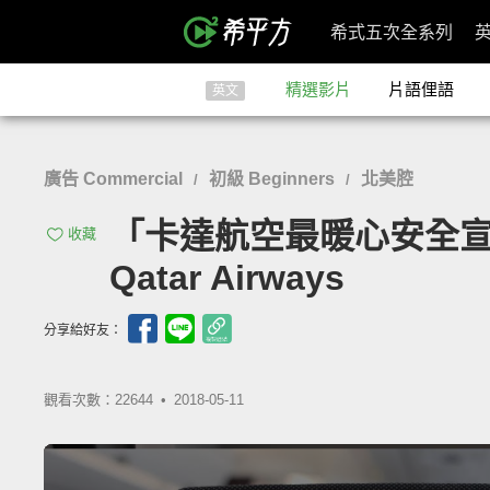
希式五次全系列
精選影片
片語俚語
英文
廣告 Commercial
初級 Beginners
北美腔
/
/
「卡達航空最暖心安全宣導片，媽
收藏
Qatar Airways
分享給好友：
觀看次數：22644 •
2018-05-11