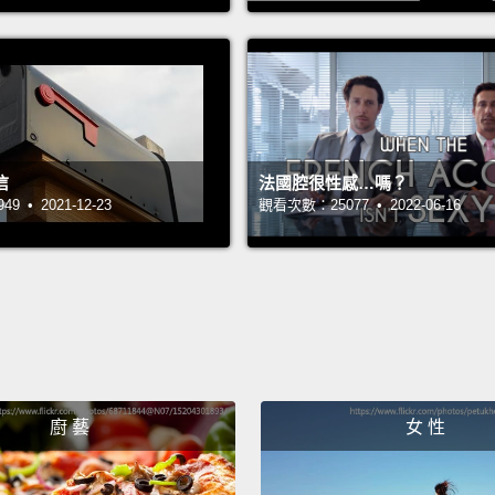
For yo
snacks
device
waking
you ar
信
法國腔很性感…嗎？
為了你
 • 2021-12-23
觀看次數：25077 • 2022-06-16
策。睡
些裝置
Your r
warmth
into y
你的房
廚 藝
女 性
毯拉向