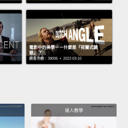
ur health and safety, we operate a "no sweet
 between meals" policy.
The use of electronic
s is not permitted for going to sleep or when
 up.
These devices must remain switched off until
e advised.
電影中的美學－－什麼是『荷蘭式鏡
的健康和安全，我們會實施「正餐之間沒有甜食」的政
頭』？
前或起床時不允許使用電子裝置。在你收到指示前，這
觀看次數：39006 • 2022-03-10
一定要保持關機。
oom environment is carefully controlled.
If extra
 is required, pull a blanket towards you,
snuggle
our teddy bear, and breathe normally.
間環境是被仔細控管的。如果需要額外的溫暖，請將毛
達人教學
自己，舒服地依偎並抱住泰迪熊，然後平穩地呼吸。