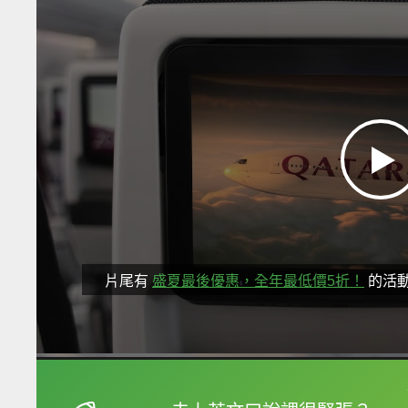
片尾有
盛夏最後優惠，全年最低價5折！
的活
框選或點兩下字幕可以