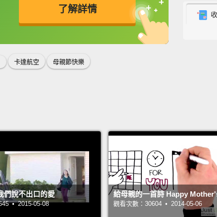
了解詳情
請花點
況，請
英
中
免費功能
功能升級
The ex
s
卡達航空
母親節快樂
times.
or und
房間的
具應該
Your j
instru
head.
你的外
我們說不出口的愛
給母親的一首詩 Happy Mother's
將它套
 • 2015-05-08
觀看次數：30604 • 2014-05-06