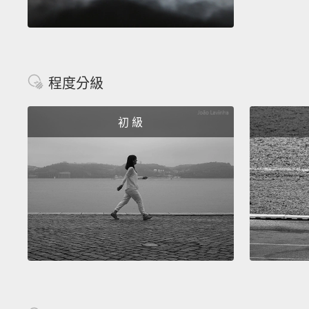
程度分級
初 級