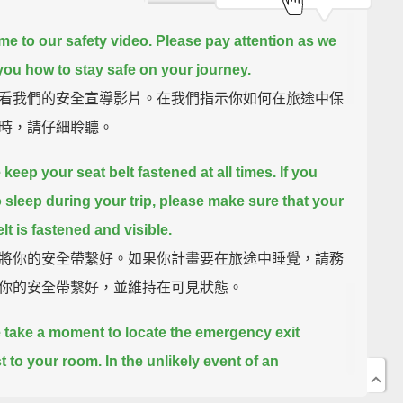
e to our safety video.
Please pay attention as we
ou how to stay safe on your journey.
看我們的安全宣導影片。在我們指示你如何在旅途中保
時，請仔細聆聽。
 keep your seat belt fastened at all times.
If you
o sleep during your trip, please make sure that your
lt is fastened and visible.
將你的安全帶繫好。如果你計畫要在旅途中睡覺，請務
你的安全帶繫好，並維持在可見狀態。
 take a moment to locate the emergency exit
t to your room.
In the unlikely event of an
ncy, please adopt the brace position as shown.