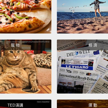
As you
to tha
your d
takeoff
Mother
在你準
寵 物
經 濟
你安全
飛行。
TED演講
運 動