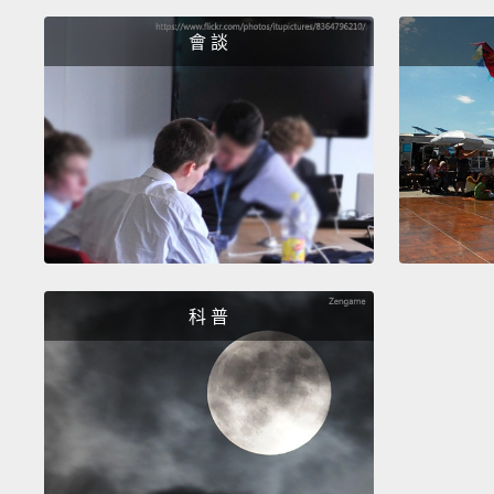
會 談
科 普