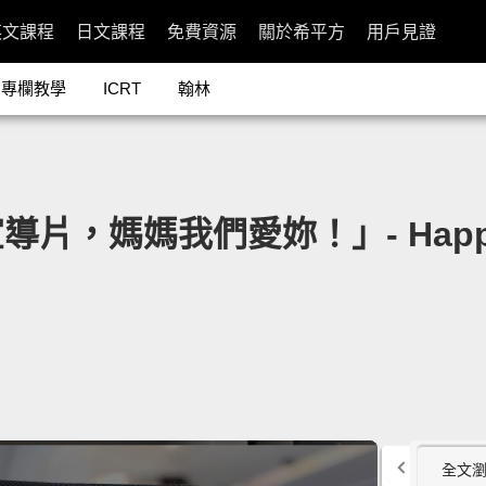
英文課程
日文課程
免費資源
關於希平方
用戶見證
專欄教學
ICRT
翰林
媽我們愛妳！」- Happy Moth
全文