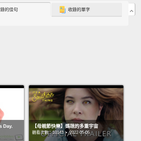
時間找出離你房間最近的緊急出口。萬一發生緊急狀
收錄的佳句
收錄的單字
採取影片所示的防撞保護姿勢。
it to your room must be kept clear of toys at all
Toys should be securely put away in your toy box
er your bed.
逃生門口一定隨時都要保持乾淨，不可被玩具擋住。玩
要安全地放在你的玩具箱或床底下。
acket is located in your bedroom closet.
When
cted, remove it from the closet and pull it over your
套放在你房間的衣櫃裡。收到指示時，從衣櫃移出來並
 Day.
【母親節快樂】媽咪的多重宇宙
上。
觀看次數：10143 • 2022-05-05