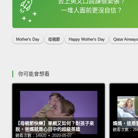
去上英文口說課很緊張？
一堆人面前更沒自信？
收錄佳句
Mother's Day
母親節
Happy Mother's Day
Qatar Airway
你可能會想看
【母親節快樂】單親又如何？對孩子來
媽媽，這是
說，爸媽就是心目中的超級英雄
觀看次數：26645
觀看次數：14920 • 2020-05-07