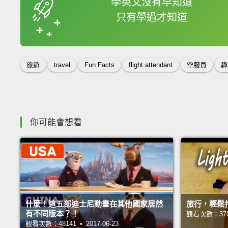
學英文沒有早知道
只有學過才知道
收錄佳句
旅遊
travel
Fun Facts
flight attendant
空服員
趣
你可能會想看
什麼！這五部迪士尼動畫在其他國家居然
旅行，輕鬆
有不同版本？！
觀看次數：37066
觀看次數：48141 • 2017-06-23