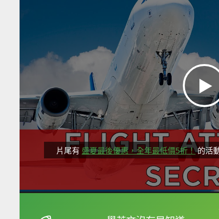
片尾有
盛夏最後優惠，全年最低價5折！
的活
框選或點兩下字幕可以