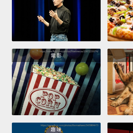
電 影
趣 味