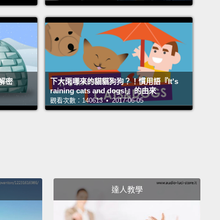
會討論乘客嗎？會，無時無刻。天啊。那根本是我們一
第一句話嘛。
ays know what's going on with our passengers.
he moment they step on that plane, there should be
解密
下大雨哪來的貓貓狗狗？！慣用語『It's
ter up at the front saying "Welcome aboard,"
and at
raining cats and dogs!』的由來
oment, we know if we've got a, you know, newlywed
觀看次數：140613 • 2017-06-05
 going on their honeymoon
or somebody who's a
ime flyer who says, "I'm nervous. I'm a first-time
Most of the time, they'll tell us or they'll give us
ype of cue.
情況我們都一清二楚。從他們踏上飛機的那刻起，應該
達人教學
迎賓員在前面說「歡迎登機」，那一刻，我們就知道機
有要去度蜜月的新婚夫婦，或是嚷嚷著「好緊張啊。我