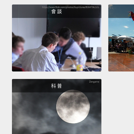
會 談
科 普