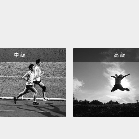
I've s
like, O
我看過
Bring 
tables 
中 級
高 級
攜帶自
理我可
In bet
cleani
down t
don't 
is, lik
somet