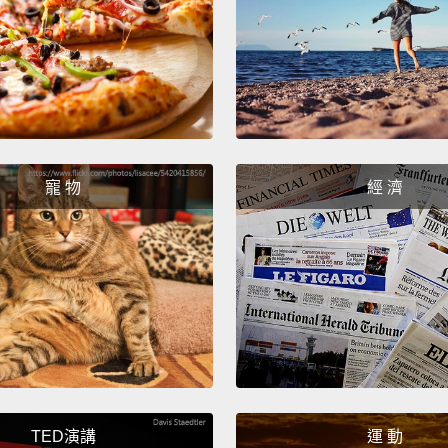
是第一
們會給
First 
you ou
like, o
寵 物
經 濟
the hot
hottes
back t
that's
首先，
的那個
誰，或
的人是
TED演講
運 動
很可能