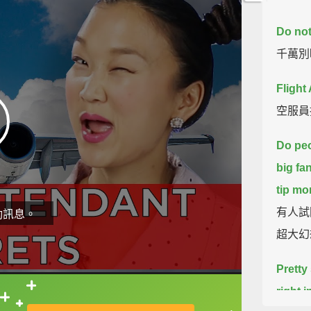
Do not
千萬別
Flight
空服員
Do peo
big fa
tip mon
有人試
動訊息。
超大幻
Pretty
right i
直接查字典喔！