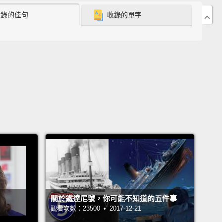
owel.
收錄的佳句
收錄的單字
定自己遇過乘客就當著我的面互打手槍。我怎麼辦呢？
，遞給他們一條熱毛巾囉。
get caught doing it, it's a big deal.
It's a federal
e.
被抓到那樣做，事情就大條了。那可是聯邦罪行。
t arrested, and you will be fined.
You will be
 from the airline,
and no more flying for you to
.
逮捕然後罰錢。你會被航空公司列為拒絕往來戶，然後
載你飛去墨西哥囉。
關於鐵達尼號，你可能不知道的五件事
ght attendants talk about passengers?
Yes, all the
觀看次數：23500 • 2017-12-21
h my gosh. That's the first thing out of our mouth.