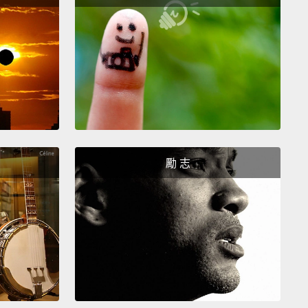
s potable water? How is it used on a plane?
是什麼？它在機上如何被使用？
e water we use for the lavatories
and for the coffee—
me water.
I'll leave that up to you if you wanna drink
offee.
們用在廁所的水，還有拿來泡咖啡－－同樣的水。你要
勵 志
你的咖啡就讓你自己決定囉。
dn't drink the coffee on the plane.
They don't clean
bes where the water goes,
so you're drinking all of
o, if you want water, get it from the bottled water.
喝機上的咖啡。他們不會清理水通過的管路，所以你什
下去了。如果你要水的話，就拿瓶裝水。