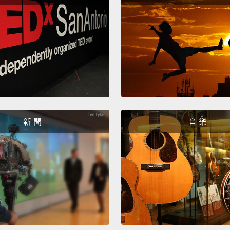
What i
飲用水
It's th
the sa
your c
那是我
新 聞
音 樂
不要喝
I woul
the tu
that.
S
我不會
麼都喝