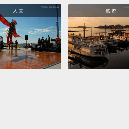
What is
人 文
旅 遊
The fl
around
droppi
飛機上
板上走
Do not
into th
不要在
Everyo
like, 
大家老