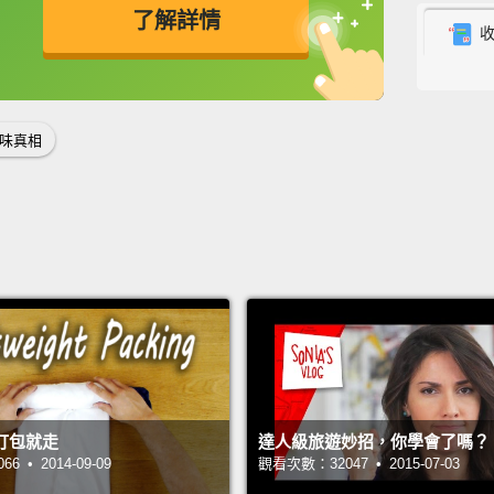
warm t
了解詳情
我滿確
這個嘛
英
中
免費功能
功能升級
If you 
味真相
offens
如果你
You ge
banned
Mexico
你會被
就沒人
打包就走
達人級旅遊妙招，你學會了嗎？
Do fli
 • 2014-09-09
觀看次數：32047 • 2015-07-03
time.
O