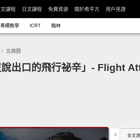
英文課程
日文課程
免費資源
關於希平方
用戶見證
專欄教學
ICRT
翰林
北美腔
/
行祕辛」- Flight Attenda
全文