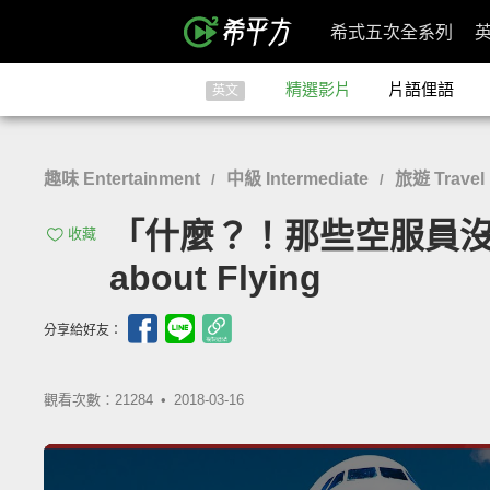
希式五次全系列
精選影片
片語俚語
英文
趣味 Entertainment
中級 Intermediate
旅遊 Travel
/
/
「什麼？！那些空服員沒說出口的飛
收藏
about Flying
分享給好友：
觀看次數：21284 •
2018-03-16