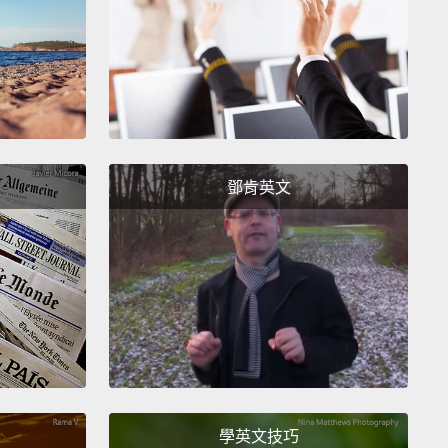
次搭飛機」的菜鳥旅客。通常乘客會跟我們說，或是他
出某種暗示。
of all, when you're boarding, we're always checking
t,
seeing who's the sexy one.
And then we rate,
kay, who's the hottest guy in coach, or girl,
who's
鄧肯英文
test guy or girl in first class,
and then who's the
t person in the whole plane.
So, if you see us in the
alking and giggling and looking at the passengers,
 most likely because I'm talking about you.
你們登機的時候，我們一直在打量你們，看誰是最性感
人。然後我們會評分，像是，嗯，經濟艙最辣的男生是
女生，頭等艙最辣的男女是誰，然後整架飛機上最性感
誰。所以如果你看到我們在後面看著乘客聊得咯咯笑，
學英文技巧
是因為我正在討論你們。