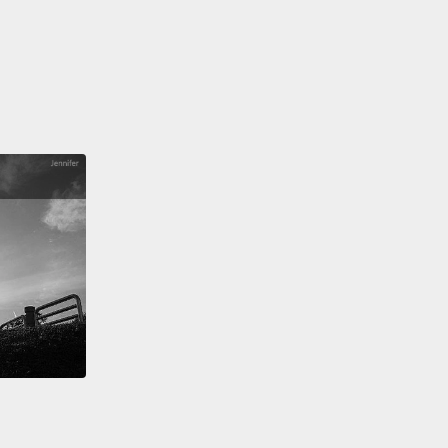
een people walking barefoot in the lavatory, and I'm
h, that's a lot of confidence.
有人赤腳走進廁所，然後我就想，噢，還真有種。
your own Clorox wipes.
No guarantee if those tray
or seats get cleaned after every flight.
己的殺菌濕紙巾。那些餐桌或座椅每趟飛完有沒有被清
不敢保證。
ween flights, they do clean, but what they mean by
ng is they vacuum the carpet.
And they do wipe
he lavatories,
but every single tray table—no, they
wipe that down.
They only do that only if the plane
e, sitting in the airport for, like, overnight or
hing.