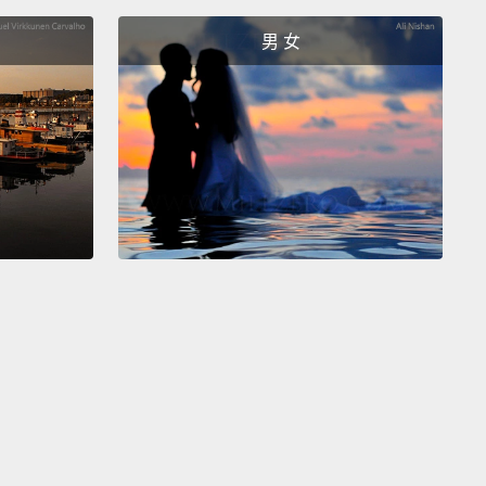
 the dirtiest part of an airplane?
Definitely the floor.
男 女
oor gets used and abused.
People are walking all
 that floor,
bringing stuff in, taking stuff off,
ng things...
最髒的地方？絕對是地板。地板被踐踏使用。人們在地
來走去、把有的沒的帶進帶出、東西到處掉...
 walk barefoot on that airplane—especially going
e lavatory.
飛機上打赤腳走路－－特別是進去廁所。
ne's always walking around barefoot and getting,
fungus or something.
是光著腳到處走，然後就會沾到真菌還是什麼的。