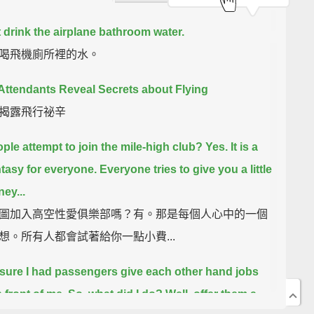
 drink the airplane bathroom water.
喝飛機廁所裡的水。
 Attendants Reveal Secrets about Flying
揭露飛行祕辛
ple attempt to join the mile-high club?
Yes. It is a
ntasy for everyone.
Everyone tries to give you a little
ey...
圖加入高空性愛俱樂部嗎？有。那是每個人心中的一個
想。所有人都會試著給你一點小費...
 sure I had passengers give each other hand jobs
n front of me.
So, what did I do?
Well, offer them a