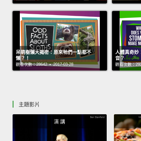
呆萌樹懶大揭密：原來牠們一點都不
人體真奇妙
懶？！
音？
觀看次數：28642 • 2017-03-28
觀看次數：29242
主題影片
演 講