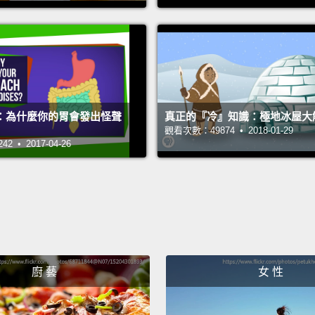
空服員
開口的
We alw
From t
：為什麼你的胃會發出怪聲
真正的『冷』知識：極地冰屋大
a gree
觀看次數：49874 • 2018-01-29
that m
 • 2017-04-26
couple
first-t
flyer."
some t
乘客的
廚 藝
女 性
會有個
上有沒