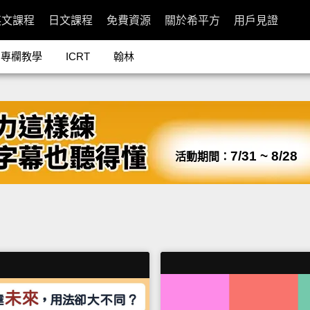
英文課程
日文課程
免費資源
關於希平方
用戶見證
專欄教學
ICRT
翰林
7/31 ~ 8/28
活動期間：