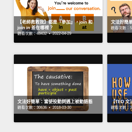
【老師救救我】都是『參加』，join 和
文法好簡單：b
join in 差在哪裡？
觀看次數：51
觀看次數：48432 •
2022-04-29
文法好簡單：當使役動詞遇上被動語態
【TED 
觀看次數：30636 •
2018-03-30
觀看次數：37