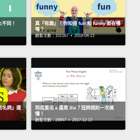
法大不同！
真『有趣』！你知道 fun 和 funny 差在哪
嗎？
觀看次數：101167 •
2018-04-13
『動名詞』還
到底要用 a 還是 the？冠詞規則一次搞
懂！
觀看次數：29847 •
2017-12-13