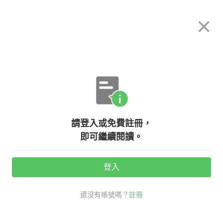
希平方
×
攻其不背
立即使用
App 開放下載中
購買課程
登入/註冊
英文專欄教學
請登入或免費註冊，
【老師救救我】都是『參加』，join
即可繼續閱讀。
和 join in 差在哪裡？
登入
活動期間：
7/31 ~ 8/28
還沒有帳號嗎？
註冊
grammar
老師救救我
口說英語充電站